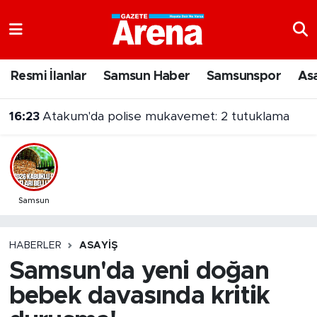
Nöbetçi Eczaneler
Resmi İlanlar
Samsun Haber
Samsunspor
As
Hava Durumu
16:23
Atakum'da polise mukavemet: 2 tutuklama
Samsun Namaz Vakitleri
Trafik Durumu
Süper Lig Puan Durumu ve Fikstür
Samsun
Tüm Manşetler
HABERLER
ASAYIŞ
Samsun'da yeni doğan
Son Dakika Haberleri
bebek davasında kritik
Haber Arşivi