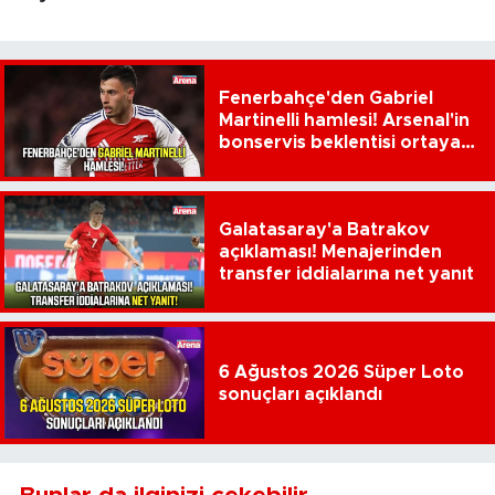
Fenerbahçe'den Gabriel
Martinelli hamlesi! Arsenal'in
bonservis beklentisi ortaya
çıktı
Galatasaray'a Batrakov
açıklaması! Menajerinden
transfer iddialarına net yanıt
6 Ağustos 2026 Süper Loto
sonuçları açıklandı