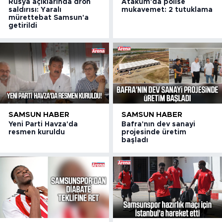
Rusya açıklarında dron
Atakum'da polise
saldırısı: Yaralı
mukavemet: 2 tutuklama
mürettebat Samsun'a
getirildi
SAMSUN HABER
SAMSUN HABER
Yeni Parti Havza'da
Bafra'nın dev sanayi
resmen kuruldu
projesinde üretim
başladı