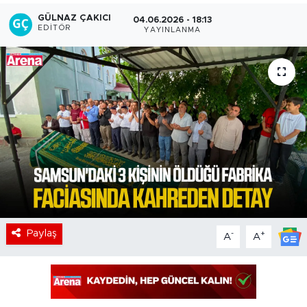
GÜLNAZ ÇAKICI
04.06.2026 - 18:13
EDITÖR
YAYINLANMA
Paylaş
-
+
A
A