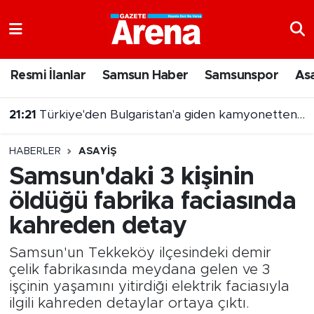
Nöbetçi Eczaneler
Resmi İlanlar
Samsun Haber
Samsunspor
As
Hava Durumu
21:03
7 Ağustos 2026 On Numara sonuçları açıklandı
Samsun Namaz Vakitleri
HABERLER
ASAYIŞ
Trafik Durumu
Samsun'daki 3 kişinin
öldüğü fabrika faciasında
Süper Lig Puan Durumu ve Fikstür
kahreden detay
Tüm Manşetler
Samsun'un Tekkeköy ilçesindeki demir
Son Dakika Haberleri
çelik fabrikasında meydana gelen ve 3
işçinin yaşamını yitirdiği elektrik faciasıyla
ilgili kahreden detaylar ortaya çıktı.
Haber Arşivi