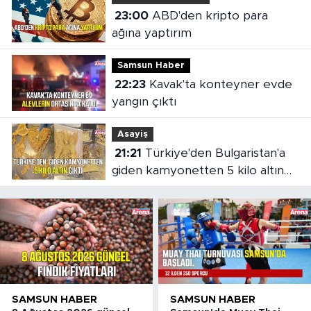
23:00
ABD'den kripto para
ağına yaptırım
Samsun Haber
22:23
Kavak'ta konteyner evde
yangın çıktı
Asayiş
21:21
Türkiye'den Bulgaristan'a
giden kamyonetten 5 kilo altın
çıktı
SAMSUN HABER
SAMSUN HABER