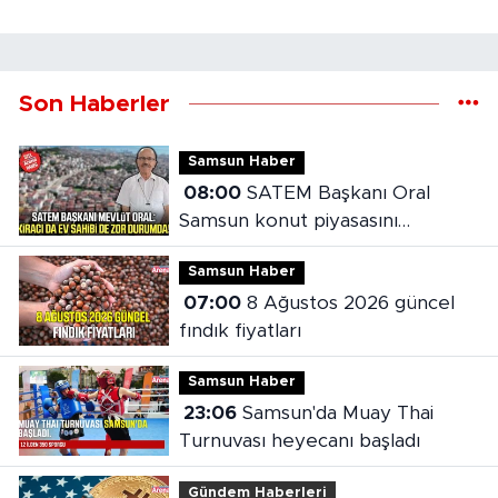
Son Haberler
Samsun Haber
08:00
SATEM Başkanı Oral
Samsun konut piyasasını
değerlendirdi
Samsun Haber
07:00
8 Ağustos 2026 güncel
fındık fiyatları
Samsun Haber
23:06
Samsun'da Muay Thai
Turnuvası heyecanı başladı
Gündem Haberleri