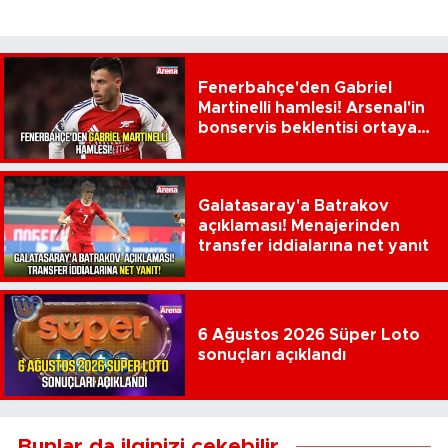
Fenerbahçe'den Gabriel
Martinelli hamlesi! Arsenal'in
bonservis beklentisi ortaya
çıktı
Galatasaray'a Batrakov
açıklaması! Menajerinden
transfer iddialarına net yanıt
6 Ağustos 2026 Süper Loto
sonuçları açıklandı
Bunlar da ilginizi çekebilir