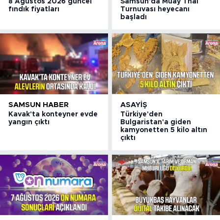
8 Ağustos 2026 güncel
Samsun'da Muay Thai
fındık fiyatları
Turnuvası heyecanı
başladı
SAMSUN HABER
ASAYIŞ
Kavak'ta konteyner evde
Türkiye'den
yangın çıktı
Bulgaristan'a giden
kamyonetten 5 kilo altın
çıktı