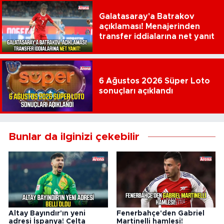
Galatasaray'a Batrakov
açıklaması! Menajerinden
transfer iddialarına net yanıt
6 Ağustos 2026 Süper Loto
sonuçları açıklandı
Bunlar da ilginizi çekebilir
Altay Bayındır'ın yeni
Fenerbahçe'den Gabriel
adresi İspanya! Celta
Martinelli hamlesi!