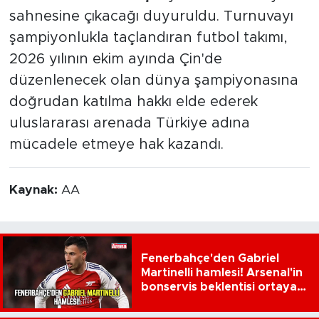
sahnesine çıkacağı duyuruldu. Turnuvayı
şampiyonlukla taçlandıran futbol takımı,
2026 yılının ekim ayında Çin'de
düzenlenecek olan dünya şampiyonasına
doğrudan katılma hakkı elde ederek
uluslararası arenada Türkiye adına
mücadele etmeye hak kazandı.
Kaynak:
AA
Fenerbahçe'den Gabriel
Martinelli hamlesi! Arsenal'in
bonservis beklentisi ortaya
çıktı