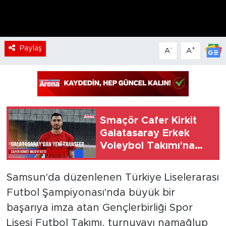
Paylaş
-
+
A
A
Smaçör Cafer Kirkit
Galatasaray Erkek
Voleybol Takımı'na
katıldı
Samsun'da düzenlenen Türkiye Liselerarası
Futbol Şampiyonası'nda büyük bir
başarıya imza atan Gençlerbirliği Spor
Lisesi Futbol Takımı, turnuvayı namağlup