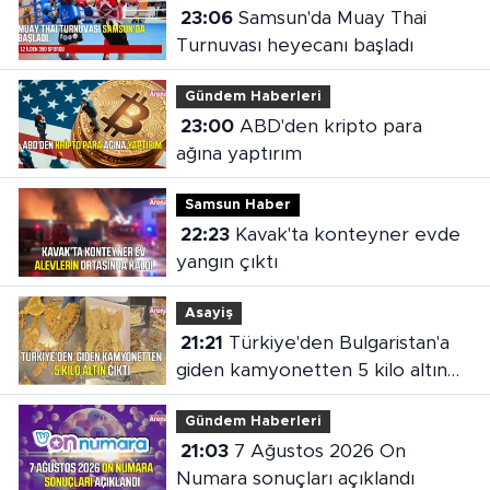
23:06
Samsun'da Muay Thai
Turnuvası heyecanı başladı
Gündem Haberleri
23:00
ABD'den kripto para
ağına yaptırım
Samsun Haber
22:23
Kavak'ta konteyner evde
yangın çıktı
Asayiş
21:21
Türkiye'den Bulgaristan'a
giden kamyonetten 5 kilo altın
çıktı
Gündem Haberleri
21:03
7 Ağustos 2026 On
Numara sonuçları açıklandı