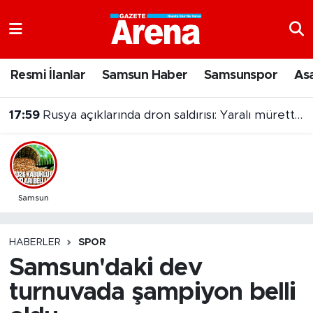
Nöbetçi Eczaneler
Resmi İlanlar
Samsun Haber
Samsunspor
As
Hava Durumu
17:59
Rusya açıklarında dron saldırısı: Yaralı mürettebat Samsun'a getirildi
Samsun Namaz Vakitleri
Trafik Durumu
Süper Lig Puan Durumu ve Fikstür
Samsun
Tüm Manşetler
HABERLER
SPOR
Samsun'daki dev
Son Dakika Haberleri
turnuvada şampiyon belli
Haber Arşivi