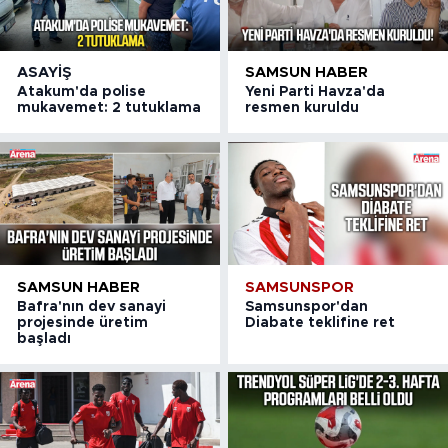
ASAYIŞ
SAMSUN HABER
Atakum'da polise
Yeni Parti Havza'da
mukavemet: 2 tutuklama
resmen kuruldu
SAMSUN HABER
SAMSUNSPOR
Bafra'nın dev sanayi
Samsunspor'dan
projesinde üretim
Diabate teklifine ret
başladı