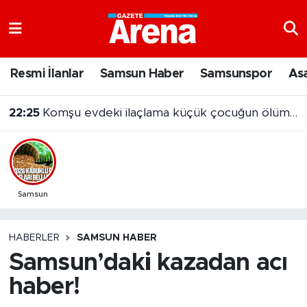
Nöbetçi Eczaneler
Resmi İlanlar
Samsun Haber
Samsunspor
As
Hava Durumu
22:25
Komşu evdeki ilaçlama küçük çocuğun ölümüne neden oldu
Samsun Namaz Vakitleri
Trafik Durumu
Süper Lig Puan Durumu ve Fikstür
Samsun
Tüm Manşetler
HABERLER
SAMSUN HABER
Samsun’daki kazadan acı
Son Dakika Haberleri
haber!
Haber Arşivi