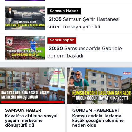
Samsun Haber
21:05
Samsun Şehir Hastanesi
süreci masaya yatırıldı
Samsunspor
20:30
Samsunspor'da Gabriele
dönemi başladı
SAMSUN HABER
GÜNDEM HABERLERI
Kavak'ta atıl bina sosyal
Komşu evdeki ilaçlama
yaşam merkezine
küçük çocuğun ölümüne
dönüştürüldü
neden oldu