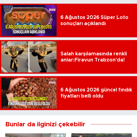
6 Ağustos 2026 Süper Loto
sonuçları açıklandı
Salah karşılamasında renkli
anlar:Firavun Trabzon'da!
6 Ağustos 2026 güncel fındık
fiyatları belli oldu
Bunlar da ilginizi çekebilir