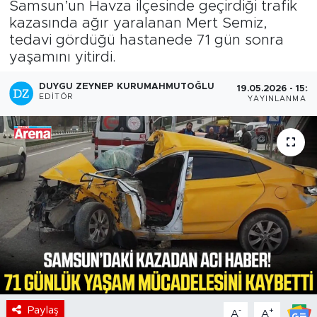
Samsun’un Havza ilçesinde geçirdiği trafik
kazasında ağır yaralanan Mert Semiz,
tedavi gördüğü hastanede 71 gün sonra
yaşamını yitirdi.
DUYGU ZEYNEP KURUMAHMUTOĞLU
19.05.2026 - 15:51
EDITÖR
YAYINLANMA
Paylaş
-
+
A
A