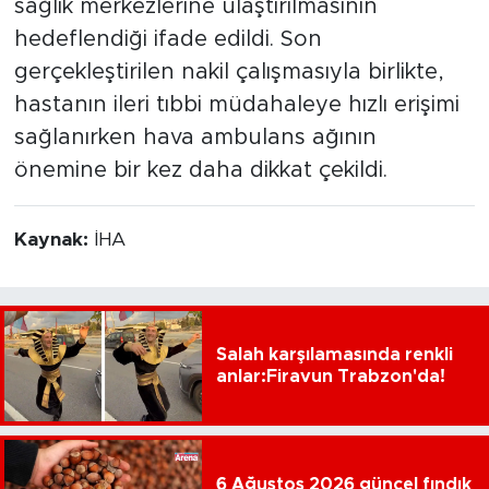
sağlık merkezlerine ulaştırılmasının
hedeflendiği ifade edildi. Son
gerçekleştirilen nakil çalışmasıyla birlikte,
hastanın ileri tıbbi müdahaleye hızlı erişimi
sağlanırken hava ambulans ağının
önemine bir kez daha dikkat çekildi.
Kaynak:
İHA
Salah karşılamasında renkli
anlar:Firavun Trabzon'da!
6 Ağustos 2026 güncel fındık