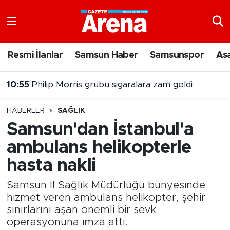
Nöbetçi Eczaneler
Resmi İlanlar
Samsun Haber
Samsunspor
As
10:55
Philip Morris grubu sigaralara zam geldi
Hava Durumu
10:36
Bafra Ovasında hasat devam ediyor
Samsun Namaz Vakitleri
HABERLER
SAĞLIK
Trafik Durumu
Samsun'dan İstanbul'a
ambulans helikopterle
Süper Lig Puan Durumu ve Fikstür
hasta nakli
Tüm Manşetler
Samsun İl Sağlık Müdürlüğü bünyesinde
Son Dakika Haberleri
hizmet veren ambulans helikopter, şehir
sınırlarını aşan önemli bir sevk
operasyonuna imza attı.
Haber Arşivi