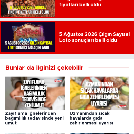
fiyatları belli oldu
5 Ağustos 2026 Çılgın Sayısal
Loto sonuçları belli oldu
Bunlar da ilginizi çekebilir
Zayıflama iğnelerinden
Uzmanından sıcak
bağımlılık tedavisinde yeni
havalarda gıda
umut
zehirlenmesi uyarısı