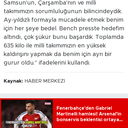
Samsun'un, Çarşamba'nın ve milli
takımımızın sorumluluğunun bilincindeydik.
Ay-yıldızlı formayla mücadele etmek benim
için her şeye bedel. Bench presste hedefim
altındı, çok şükür bunu başardık. Toplamda
635 kilo ile milli takımımızın en yüksek
kaldırışını yapmak da benim için ayrı bir
gurur oldu." ifadelerini kullandı.
Kaynak:
HABER MERKEZİ
Fenerbahçe'den Gabriel
Martinelli hamlesi! Arsenal'in
bonservis beklentisi ortaya
çıktı