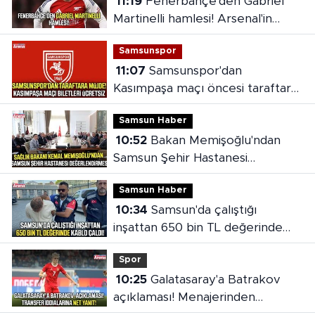
11:19
Fenerbahçe'den Gabriel
Martinelli hamlesi! Arsenal'in
bonservis beklentisi ortaya çıktı
Samsunspor
11:07
Samsunspor'dan
Kasımpaşa maçı öncesi taraftara
jest
Samsun Haber
10:52
Bakan Memişoğlu'ndan
Samsun Şehir Hastanesi
değerlendirmesi
Samsun Haber
10:34
Samsun'da çalıştığı
inşattan 650 bin TL değerinde
kablo çaldı!
Spor
10:25
Galatasaray'a Batrakov
açıklaması! Menajerinden
transfer iddialarına net yanıt