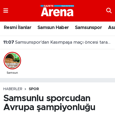
Nöbetçi Eczaneler
Resmi İlanlar
Samsun Haber
Samsunspor
As
Hava Durumu
11:07
Samsunspor'dan Kasımpaşa maçı öncesi taraftara jest
Samsun Namaz Vakitleri
Trafik Durumu
Süper Lig Puan Durumu ve Fikstür
Samsun
Tüm Manşetler
HABERLER
SPOR
Samsunlu sporcudan
Son Dakika Haberleri
Avrupa şampiyonluğu
Haber Arşivi