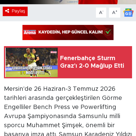
Paylaş
-
+
A
A
Fenerbahçe Sturm
Graz'ı 2-0 Mağlup Etti
Mersin'de 26 Haziran-3 Temmuz 2026
tarihleri arasında gerçekleştirilen Görme
Engelliler Bench Press ve Powerlifting
Avrupa Şampiyonasında Samsunlu milli
sporcu Muhammet Şimşek, önemli bir
başarıya imza attı. Samsun Karadeniz Yıldızı