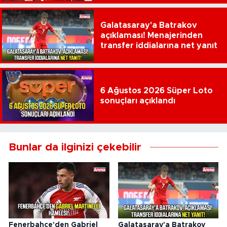
Galatasaray'a Batrakov
açıklaması! Menajerinden
transfer iddialarına net yanıt
6 Ağustos 2026 Süper Loto
sonuçları açıklandı
Bunlar da ilginizi çekebilir
Fenerbahçe'den Gabriel
Galatasaray'a Batrakov