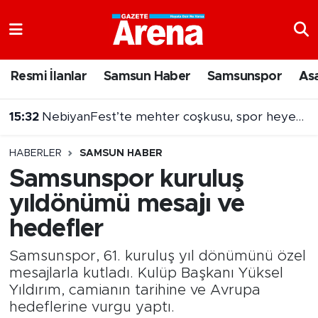
Nöbetçi Eczaneler
Resmi İlanlar
Samsun Haber
Samsunspor
As
Hava Durumu
15:32
NebiyanFest’te mehter coşkusu, spor heyecanı
Samsun Namaz Vakitleri
HABERLER
SAMSUN HABER
Trafik Durumu
Samsunspor kuruluş
yıldönümü mesajı ve
Süper Lig Puan Durumu ve Fikstür
hedefler
Tüm Manşetler
Samsunspor, 61. kuruluş yıl dönümünü özel
Son Dakika Haberleri
mesajlarla kutladı. Kulüp Başkanı Yüksel
Yıldırım, camianın tarihine ve Avrupa
hedeflerine vurgu yaptı.
Haber Arşivi