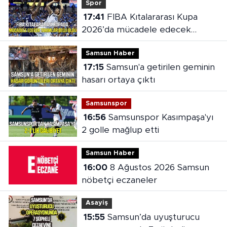
Spor
17:41
FIBA Kıtalararası Kupa
2026’da mücadele edecek
takımlar belli oldu
Samsun Haber
17:15
Samsun'a getirilen geminin
hasarı ortaya çıktı
Samsunspor
16:56
Samsunspor Kasımpaşa'yı
2 golle mağlup etti
Samsun Haber
16:00
8 Ağustos 2026 Samsun
nöbetçi eczaneler
Asayiş
15:55
Samsun’da uyuşturucu