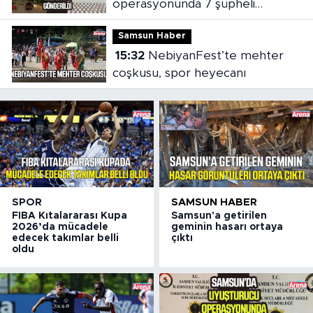
operasyonunda 7 şüpheli
cezaevine gönderildi
Samsun Haber
15:32
NebiyanFest’te mehter
coşkusu, spor heyecanı
SPOR
SAMSUN HABER
FIBA Kıtalararası Kupa
Samsun'a getirilen
2026’da mücadele
geminin hasarı ortaya
edecek takımlar belli
çıktı
oldu