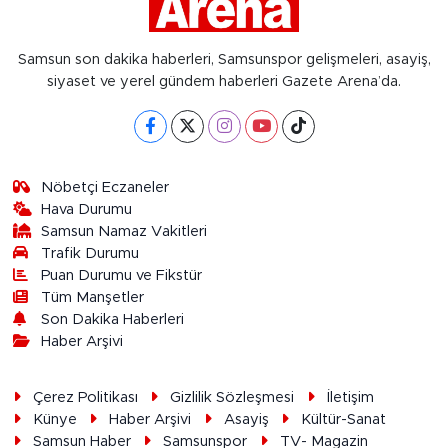
Samsun son dakika haberleri, Samsunspor gelişmeleri, asayiş,
siyaset ve yerel gündem haberleri Gazete Arena’da.
Nöbetçi Eczaneler
Hava Durumu
Samsun Namaz Vakitleri
Trafik Durumu
Puan Durumu ve Fikstür
Tüm Manşetler
Son Dakika Haberleri
Haber Arşivi
Çerez Politikası
Gizlilik Sözleşmesi
İletişim
Künye
Haber Arşivi
Asayiş
Kültür-Sanat
Samsun Haber
Samsunspor
TV- Magazin