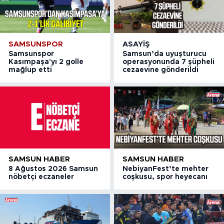
SAMSUNSPOR
ASAYIŞ
Samsunspor
Samsun’da uyuşturucu
Kasımpaşa'yı 2 golle
operasyonunda 7 şüpheli
mağlup etti
cezaevine gönderildi
SAMSUN HABER
SAMSUN HABER
8 Ağustos 2026 Samsun
NebiyanFest’te mehter
nöbetçi eczaneler
coşkusu, spor heyecanı