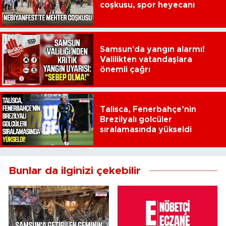
coşkusu, spor heyecanı
Samsun'da yangın alarmı!
Valilikten vatandaşlara
önemli çağrı
Talisca, Fenerbahçe’nin
Brezilyalı golcüler
sıralamasında yükseldi
Bunlar da ilginizi çekebilir