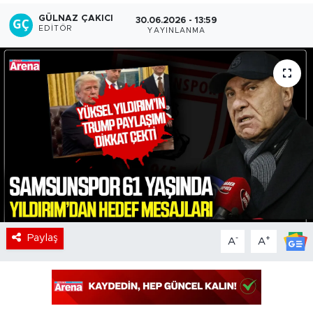
GÜLNAZ ÇAKICI
30.06.2026 - 13:59
EDITÖR
YAYINLANMA
Paylaş
-
+
A
A