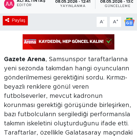
ALI ALTINTAŞ
08.05.2026 - 12:41
08.05.2026 - 13:01
EDITÖR
YAYINLANMA
GÜNCELLEME
Paylaş
-
+
A
A
Gazete Arena
, Samsunspor taraftarlarına
yeni sezonda takımdan hangi oyuncuların
gönderilmemesi gerektiğini sordu. Kırmızı-
beyazlı renklere gönül veren
futbolseverler, mevcut kadronun
korunması gerektiği görüşünde birleşirken,
bazı futbolcuların sergilediği performansla
takımın iskeletini oluşturduğunu ifade etti.
Taraftarlar, özellikle Galatasaray maçındaki