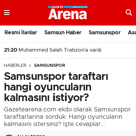
Nöbetçi Eczaneler
Resmi İlanlar
Samsun Haber
Samsunspor
As
21:20
Muhammed Salah Trabzon'a vardı
Hava Durumu
20:43
Şehit Yakınları ve Gazilere Yönelik Kanun Teklifi Komisyonda
Samsun Namaz Vakitleri
HABERLER
SAMSUNSPOR
Trafik Durumu
Samsunspor taraftarı
hangi oyuncuların
Süper Lig Puan Durumu ve Fikstür
kalmasını istiyor?
Tüm Manşetler
Gazetearena.com ekibi olarak Samsunspor
Son Dakika Haberleri
taraftarlarına sorduk: Hangi oyuncuların
kalmasını istersiniz? İşte cevaplar...
Haber Arşivi