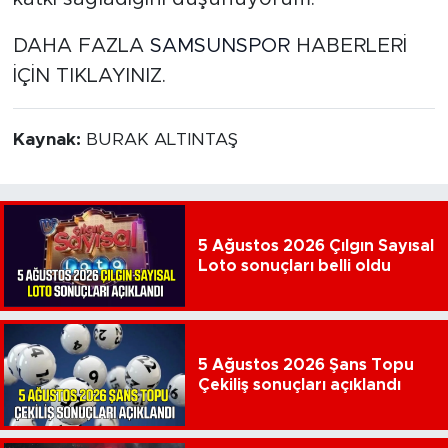
DAHA FAZLA
SAMSUNSPOR
HABERLERİ
İÇİN TIKLAYINIZ.
Kaynak:
BURAK ALTINTAŞ
5 Ağustos 2026 Çılgın Sayısal
Loto sonuçları belli oldu
5 Ağustos 2026 Şans Topu
Çekiliş sonuçları açıklandı