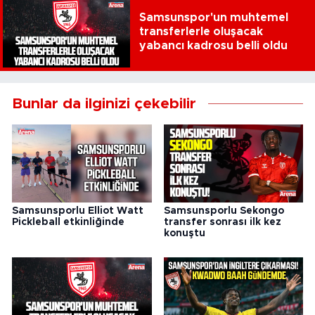
Samsunspor'un muhtemel
transferlerle oluşacak
yabancı kadrosu belli oldu
Bunlar da ilginizi çekebilir
Samsunsporlu Elliot Watt
Samsunsporlu Sekongo
Pickleball etkinliğinde
transfer sonrası ilk kez
konuştu