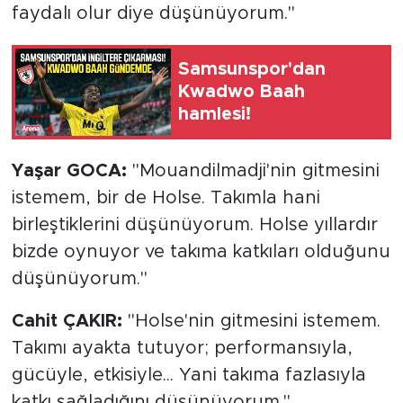
faydalı olur diye düşünüyorum."
Samsunspor'dan
Kwadwo Baah
hamlesi!
Yaşar GOCA:
"Mouandilmadji'nin gitmesini
istemem, bir de Holse. Takımla hani
birleştiklerini düşünüyorum. Holse yıllardır
bizde oynuyor ve takıma katkıları olduğunu
düşünüyorum."
Cahit ÇAKIR:
"Holse'nin gitmesini istemem.
Takımı ayakta tutuyor; performansıyla,
gücüyle, etkisiyle... Yani takıma fazlasıyla
katkı sağladığını düşünüyorum."