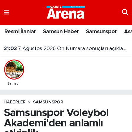
Nöbetçi Eczaneler
Resmi İlanlar
Samsun Haber
Samsunspor
As
Hava Durumu
21:03
7 Ağustos 2026 On Numara sonuçları açıklandı
Samsun Namaz Vakitleri
Trafik Durumu
Süper Lig Puan Durumu ve Fikstür
Samsun
Tüm Manşetler
HABERLER
SAMSUNSPOR
Samsunspor Voleybol
Son Dakika Haberleri
Akademi'den anlamlı
Haber Arşivi