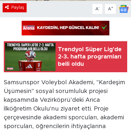
Paylaş
-
+
A
A
Trendyol Süper Lig'de
2-3. hafta programları
belli oldu
Samsunspor Voleybol Akademi, "Kardeşim
Üşümesin" sosyal sorumluluk projesi
kapsamında Vezirköprü’deki Arıca
İlköğretim Okulu'nu ziyaret etti. Proje
çerçevesinde akademi sporcuları, akademi
sporcuları, öğrencilerin ihtiyaçlarına