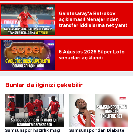
Galatasaray'a Batrakov
açıklaması! Menajerinden
transfer iddialarına net yanıt
6 Ağustos 2026 Süper Loto
sonuçları açıklandı
Bunlar da ilginizi çekebilir
Samsunspor hazırlık maçı
Samsunspor'dan Diabate