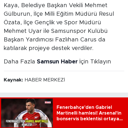
Kaya, Belediye Başkan Vekili Mehmet
Gülburun, İlçe Milli Eğitim Müdürü Resul
Özata, İlçe Gençlik ve Spor Müdürü
Mehmet Uyar ile Samsunspor Kulübü
Başkan Yardımcısı Fazlıhan Carus da
katılarak projeye destek verdiler.
Daha Fazla
Samsun Haber
İçin Tıklayın
Kaynak:
HABER MERKEZİ
Fenerbahçe'den Gabriel
Martinelli hamlesi! Arsenal'in
bonservis beklentisi ortaya
çıktı