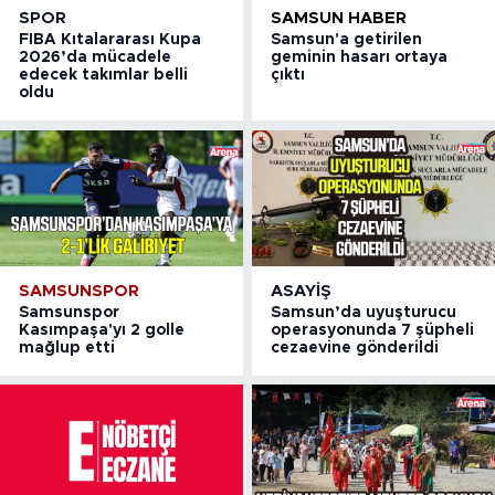
SPOR
SAMSUN HABER
FIBA Kıtalararası Kupa
Samsun'a getirilen
2026’da mücadele
geminin hasarı ortaya
edecek takımlar belli
çıktı
oldu
SAMSUNSPOR
ASAYIŞ
Samsunspor
Samsun’da uyuşturucu
Kasımpaşa'yı 2 golle
operasyonunda 7 şüpheli
mağlup etti
cezaevine gönderildi