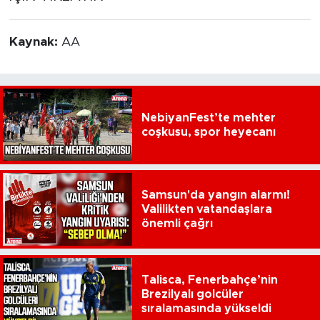
Kaynak:
AA
NebiyanFest’te mehter
coşkusu, spor heyecanı
Samsun'da yangın alarmı!
Valilikten vatandaşlara
önemli çağrı
Talisca, Fenerbahçe’nin
Brezilyalı golcüler
sıralamasında yükseldi