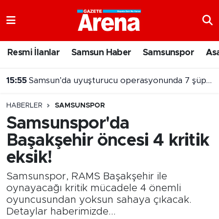
Nöbetçi Eczaneler
Resmi İlanlar
Samsun Haber
Samsunspor
As
Hava Durumu
15:55
Samsun’da uyuşturucu operasyonunda 7 şüpheli cezaevine gönderildi
Samsun Namaz Vakitleri
HABERLER
SAMSUNSPOR
Trafik Durumu
Samsunspor'da
Başakşehir öncesi 4 kritik
Süper Lig Puan Durumu ve Fikstür
eksik!
Tüm Manşetler
Samsunspor, RAMS Başakşehir ile
Son Dakika Haberleri
oynayacağı kritik mücadele 4 önemli
oyuncusundan yoksun sahaya çıkacak.
Detaylar haberimizde...
Haber Arşivi