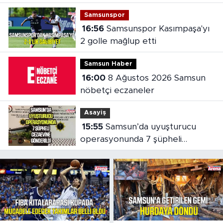
Samsunspor
16:56
Samsunspor Kasımpaşa'yı
2 golle mağlup etti
Samsun Haber
16:00
8 Ağustos 2026 Samsun
nöbetçi eczaneler
Asayiş
15:55
Samsun’da uyuşturucu
operasyonunda 7 şüpheli
cezaevine gönderildi