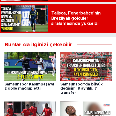
Talisca, Fenerbahçe’nin
Brezilyalı golcüler
sıralamasında yükseldi
Bunlar da ilginizi çekebilir
Samsunspor Kasımpaşa'yı
Samsunspor’da büyük
2 golle mağlup etti
değişim: 8 ayrılık, 7
transfer