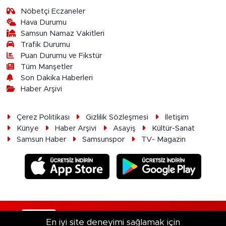
Nöbetçi Eczaneler
Hava Durumu
Samsun Namaz Vakitleri
Trafik Durumu
Puan Durumu ve Fikstür
Tüm Manşetler
Son Dakika Haberleri
Haber Arşivi
Çerez Politikası
Gizlilik Sözleşmesi
İletişim
Künye
Haber Arşivi
Asayiş
Kültür-Sanat
Samsun Haber
Samsunspor
TV- Magazin
RSS
Copyright © 2026. Her hakkı saklıdır.
En iyi site deneyimi sağlamak için