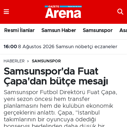
Nöbetçi Eczaneler
Resmi İlanlar
Samsun Haber
Samsunspor
As
Hava Durumu
16:00
8 Ağustos 2026 Samsun nöbetçi eczaneler
Samsun Namaz Vakitleri
15:55
Samsun’da uyuşturucu operasyonunda 7 şüpheli cezaevine gönderildi
HABERLER
SAMSUNSPOR
Trafik Durumu
Samsunspor'da Fuat
Çapa'dan bütçe mesajı
Süper Lig Puan Durumu ve Fikstür
Samsunspor Futbol Direktörü Fuat Çapa,
Tüm Manşetler
yeni sezon öncesi hem transfer
planlamasını hem de kulübün ekonomik
Son Dakika Haberleri
gerçeklerini anlattı. Çapa, "İstanbul
takımlarının bir oyuncuya ödediği
Haber Arşivi
bonservis bedelinden daha düşük bir