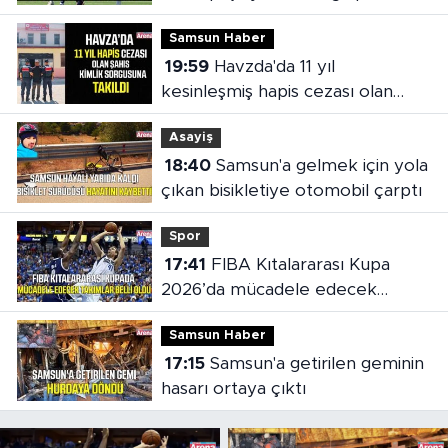
Samsun Haber
19:59
Havzda'da 11 yıl
kesinleşmiş hapis cezası olan
şahıs yakalandı
Asayiş
18:40
Samsun'a gelmek için yola
çıkan bisikletiye otomobil çarptı
Spor
17:41
FIBA Kıtalararası Kupa
2026’da mücadele edecek
takımlar belli oldu
Samsun Haber
17:15
Samsun'a getirilen geminin
hasarı ortaya çıktı