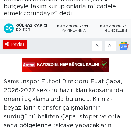
bütçeyle takım kurup onlarla mücadele
etmek zorundayız" dedi.
GÜLNAZ ÇAKICI
08.07.2026 - 12:15
08.07.2026 - 14
EDITÖR
YAYINLANMA
GÜNCELLEME
Paylaş
-
+
A
A
Samsunspor Futbol Direktörü Fuat Çapa,
2026-2027 sezonu hazırlıkları kapsamında
önemli açıklamalarda bulundu. Kırmızı-
beyazlıların transfer çalışmalarının
sürdüğünü belirten Çapa, stoper ve orta
saha bölgelerine takviye yapacaklarını