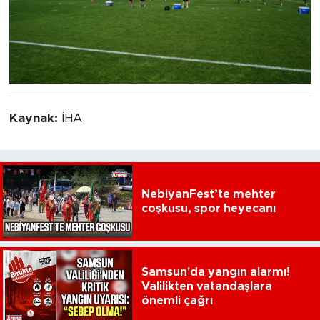
Kaynak:
İHA
NebiyanFest’te mehter
coşkusu, spor heyecanı
Samsun'da yangın alarmı!
Valilikten vatandaşlara
önemli çağrı