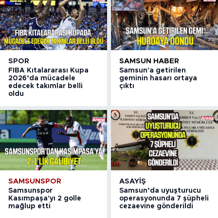
SPOR
SAMSUN HABER
FIBA Kıtalararası Kupa
Samsun'a getirilen
2026’da mücadele
geminin hasarı ortaya
edecek takımlar belli
çıktı
oldu
SAMSUNSPOR
ASAYIŞ
Samsunspor
Samsun’da uyuşturucu
Kasımpaşa'yı 2 golle
operasyonunda 7 şüpheli
mağlup etti
cezaevine gönderildi