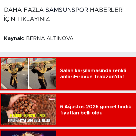
DAHA FAZLA
SAMSUNSPOR
HABERLERİ
İÇİN TIKLAYINIZ.
Kaynak:
BERNA ALTINOVA
Salah karşılamasında renkli
anlar:Firavun Trabzon'da!
6 Ağustos 2026 güncel fındık
fiyatları belli oldu