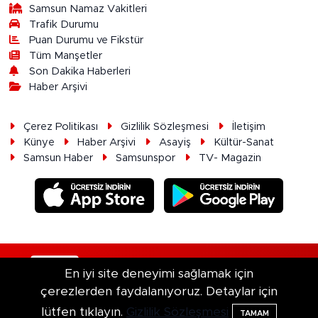
Samsun Namaz Vakitleri
Trafik Durumu
Puan Durumu ve Fikstür
Tüm Manşetler
Son Dakika Haberleri
Haber Arşivi
Çerez Politikası
Gizlilik Sözleşmesi
İletişim
Künye
Haber Arşivi
Asayiş
Kültür-Sanat
Samsun Haber
Samsunspor
TV- Magazin
RSS
Copyright © 2026. Her hakkı saklıdır.
En iyi site deneyimi sağlamak için
çerezlerden faydalanıyoruz. Detaylar için
Haber Yazılımı:
TE Bilişim
lütfen tıklayın.
Gizlilik Sözleşmesi
TAMAM