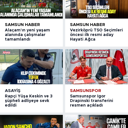
SAMSUN HABER
SAMSUN HABER
Alaçam'ın yeni yaşam
Vezirköprü TSO Seçimleri
alanında çalışmalar
öncesi ilk resmi aday
tamamlandı
Hayati Ağca
ASAYIŞ
SAMSUNSPOR
Rapçi Yüşa Keskin ve 3
Samsunspor Igor
şüpheli adliyeye sevk
Drapinski transferini
edildi
resmen açıkladı