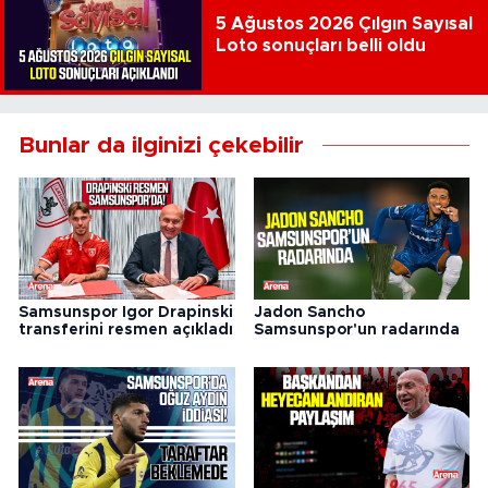
5 Ağustos 2026 Çılgın Sayısal
Loto sonuçları belli oldu
Bunlar da ilginizi çekebilir
Samsunspor Igor Drapinski
Jadon Sancho
transferini resmen açıkladı
Samsunspor'un radarında