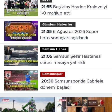
21:55
Beşiktaş Hradec Kralove’yi
1-0 mağlup etti
Gündem Haberleri
21:35
6 Ağustos 2026 Süper
Loto sonuçları açıklandı
Samsun Haber
21:05
Samsun Şehir Hastanesi
süreci masaya yatırıldı
Samsunspor
20:30
Samsunspor'da Gabriele
dönemi başladı