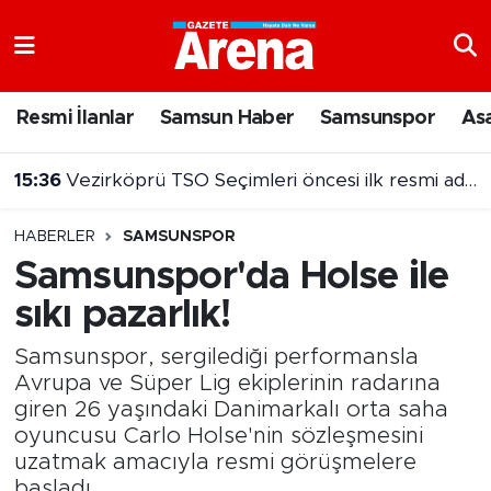
Nöbetçi Eczaneler
Resmi İlanlar
Samsun Haber
Samsunspor
As
Hava Durumu
15:36
Vezirköprü TSO Seçimleri öncesi ilk resmi aday Hayati Ağca
Samsun Namaz Vakitleri
HABERLER
SAMSUNSPOR
Trafik Durumu
Samsunspor'da Holse ile
sıkı pazarlık!
Süper Lig Puan Durumu ve Fikstür
Samsunspor, sergilediği performansla
Tüm Manşetler
Avrupa ve Süper Lig ekiplerinin radarına
giren 26 yaşındaki Danimarkalı orta saha
Son Dakika Haberleri
oyuncusu Carlo Holse'nin sözleşmesini
uzatmak amacıyla resmi görüşmelere
Haber Arşivi
başladı.