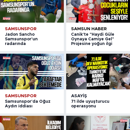
SAMSUNSPOR
SAMSUN HABER
Jadon Sancho
Canik'te "Haydi Güle
Samsunspor'un
Oynaya Camiye Gel"
radarında
Projesine yoğun ilgi
SAMSUNSPOR
ASAYIŞ
Samsunspor'da Oğuz
71 ilde uyuşturucu
Aydın iddiası
operasyonu