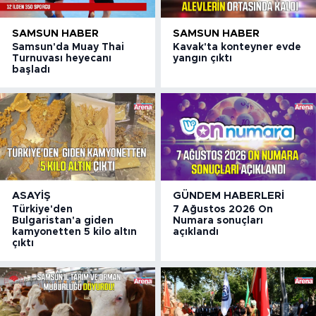
SAMSUN HABER
SAMSUN HABER
Samsun'da Muay Thai
Kavak'ta konteyner evde
Turnuvası heyecanı
yangın çıktı
başladı
ASAYIŞ
GÜNDEM HABERLERI
Türkiye'den
7 Ağustos 2026 On
Bulgaristan'a giden
Numara sonuçları
kamyonetten 5 kilo altın
açıklandı
çıktı