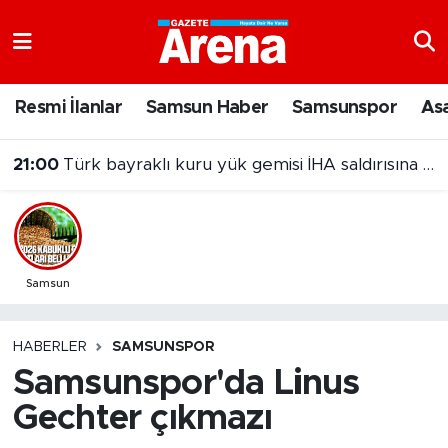
Nöbetçi Eczaneler
Resmi İlanlar
Samsun Haber
Samsunspor
As
Hava Durumu
21:00
Türk bayraklı kuru yük gemisi İHA saldırısına uğradı
Samsun Namaz Vakitleri
20:00
Samsun'da Nebiyan Fest Başladı
Trafik Durumu
Süper Lig Puan Durumu ve Fikstür
Samsun
Tüm Manşetler
HABERLER
SAMSUNSPOR
Samsunspor'da Linus
Son Dakika Haberleri
Gechter çıkmazı
Haber Arşivi