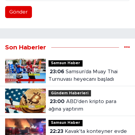
Gönder
Son Haberler
Samsun Haber
23:06
Samsun'da Muay Thai
Turnuvası heyecanı başladı
Gündem Haberleri
23:00
ABD'den kripto para
ağına yaptırım
Samsun Haber
22:23
Kavak'ta konteyner evde