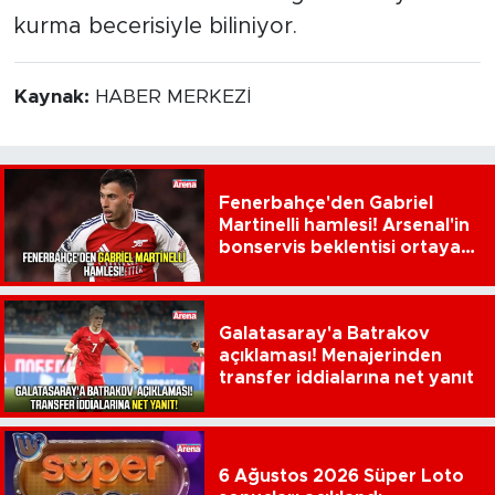
kurma becerisiyle biliniyor.
Kaynak:
HABER MERKEZİ
Fenerbahçe'den Gabriel
Martinelli hamlesi! Arsenal'in
bonservis beklentisi ortaya
çıktı
Galatasaray'a Batrakov
açıklaması! Menajerinden
transfer iddialarına net yanıt
6 Ağustos 2026 Süper Loto