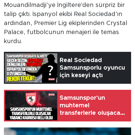
Mouandilmadji’ye İngiltere'den sürpriz bir
talip çıktı. İspanyol ekibi Real Sociedad’ın
ardından, Premier Lig ekiplerinden Crystal
Palace, futbolcunun menajeri ile temas
kurdu.
Real Sociedad
Samsunsporlu oyuncu
için keseyi açtı
Samsunspor'un
muhtemel
transferlerle oluşacak
yabancı kadrosu belli
oldu