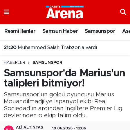
Nöbetçi Eczaneler
Resmi İlanlar
Samsun Haber
Samsunspor
As
Hava Durumu
20:43
Şehit Yakınları ve Gazilere Yönelik Kanun Teklifi Komisyonda
Samsun Namaz Vakitleri
HABERLER
SAMSUNSPOR
Trafik Durumu
Samsunspor'da Marius'un
talipleri bitmiyor!
Süper Lig Puan Durumu ve Fikstür
Samsunspor'un golcü oyuncusu Marius
Tüm Manşetler
Mouandilmadji'ye İspanyol ekibi Real
Sociedad'ın ardından İngiltere Premier Lig
Son Dakika Haberleri
devlerinden o ekip talim oldu.
Haber Arşivi
ALI ALTINTAŞ
19.06.2026 - 12:06