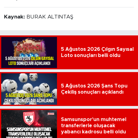
Kaynak:
BURAK ALTINTAŞ
5 Ağustos 2026 Çılgın Sayısal
Loto sonuçları belli oldu
5 Ağustos 2026 Şans Topu
Çekiliş sonuçları açıklandı
Samsunspor'un muhtemel
transferlerle oluşacak
yabancı kadrosu belli oldu