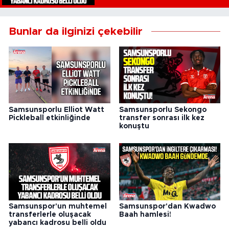
Bunlar da ilginizi çekebilir
Samsunsporlu Elliot Watt
Samsunsporlu Sekongo
Pickleball etkinliğinde
transfer sonrası ilk kez
konuştu
Samsunspor'un muhtemel
Samsunspor'dan Kwadwo
transferlerle oluşacak
Baah hamlesi!
yabancı kadrosu belli oldu