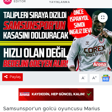
EDITÖR
YAYINLANMA
Paylaş
-
+
A
A
Samsunspor'un golcü oyuncusu Marius