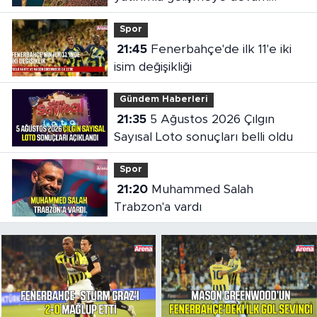
ediyor
Spor
21:45
Fenerbahçe'de ilk 11'e iki
isim değişikliği
Gündem Haberleri
21:35
5 Ağustos 2026 Çılgın
Sayısal Loto sonuçları belli oldu
Spor
21:20
Muhammed Salah
Trabzon'a vardı