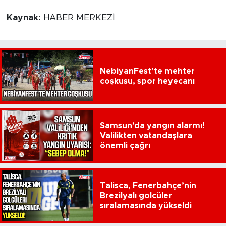
Kaynak:
HABER MERKEZİ
NebiyanFest’te mehter
coşkusu, spor heyecanı
Samsun'da yangın alarmı!
Valilikten vatandaşlara
önemli çağrı
Talisca, Fenerbahçe’nin
Brezilyalı golcüler
sıralamasında yükseldi