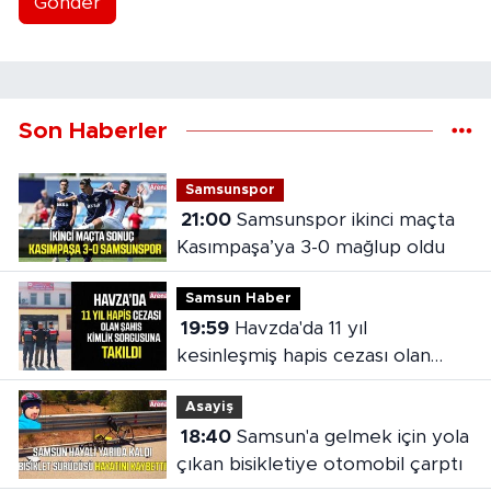
Gönder
Son Haberler
Samsunspor
21:00
Samsunspor ikinci maçta
Kasımpaşa’ya 3-0 mağlup oldu
Samsun Haber
19:59
Havzda'da 11 yıl
kesinleşmiş hapis cezası olan
şahıs yakalandı
Asayiş
18:40
Samsun'a gelmek için yola
çıkan bisikletiye otomobil çarptı