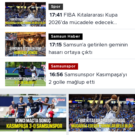
Spor
17:41
FIBA Kıtalararası Kupa
2026’da mücadele edecek
takımlar belli oldu
Samsun Haber
17:15
Samsun'a getirilen geminin
hasarı ortaya çıktı
Samsunspor
16:56
Samsunspor Kasımpaşa'yı
2 golle mağlup etti