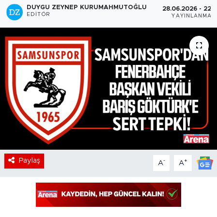
DUYGU ZEYNEP KURUMAHMUTOĞLU
28.06.2026 - 22:
EDITÖR
YAYINLANMA
Paylaş
-
+
A
A