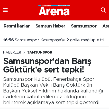
Nöbetçi Eczaneler
Resmi İlanlar
Samsun Haber
Samsunspor
As
Hava Durumu
16:56
Samsunspor Kasımpaşa'yı 2 golle mağlup etti
Samsun Namaz Vakitleri
16:00
8 Ağustos 2026 Samsun nöbetçi eczaneler
HABERLER
SAMSUNSPOR
Trafik Durumu
Samsunspor'dan Barış
Göktürk'e sert tepki!
Süper Lig Puan Durumu ve Fikstür
Samsunspor Kulübü, Fenerbahçe Spor
Tüm Manşetler
Kulübü Başkan Vekili Barış Göktürk’ün
Başkan Yüksel Yıldırım hakkında kullandığı
Son Dakika Haberleri
ifadelerin kabul edilemez olduğunu
belirterek açıklamaya sert tepki gösterdi.
Haber Arşivi