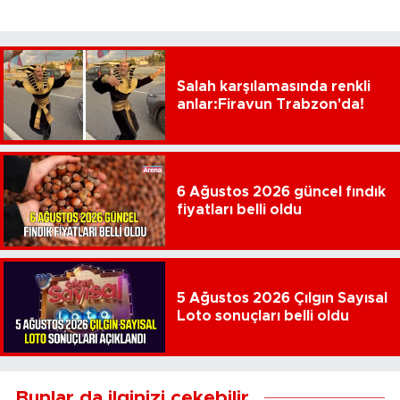
Salah karşılamasında renkli
anlar:Firavun Trabzon'da!
6 Ağustos 2026 güncel fındık
fiyatları belli oldu
5 Ağustos 2026 Çılgın Sayısal
Loto sonuçları belli oldu
Bunlar da ilginizi çekebilir