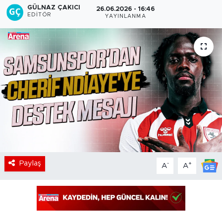
GÜLNAZ ÇAKICI
26.06.2026 - 16:46
EDITÖR
YAYINLANMA
Paylaş
-
+
A
A