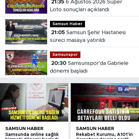
21:35
6 Ağustos 2026 Süper
Loto sonuçları açıklandı
Samsun Haber
21:05
Samsun Şehir Hastanesi
süreci masaya yatırıldı
Samsunspor
20:30
Samsunspor'da Gabriele
dönemi başladı
SAMSUN HABER
SAMSUN HABER
Samsunda online sağlık
Rekabet Kurumu, A101'in