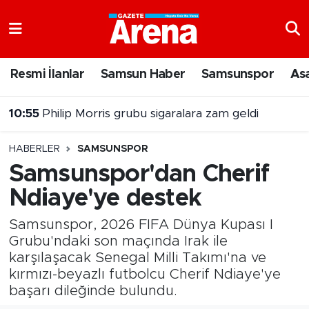
Nöbetçi Eczaneler
Resmi İlanlar
Samsun Haber
Samsunspor
As
Hava Durumu
10:55
Philip Morris grubu sigaralara zam geldi
Samsun Namaz Vakitleri
HABERLER
SAMSUNSPOR
Trafik Durumu
Samsunspor'dan Cherif
Ndiaye'ye destek
Süper Lig Puan Durumu ve Fikstür
Samsunspor, 2026 FIFA Dünya Kupası I
Tüm Manşetler
Grubu'ndaki son maçında Irak ile
karşılaşacak Senegal Milli Takımı'na ve
Son Dakika Haberleri
kırmızı-beyazlı futbolcu Cherif Ndiaye'ye
başarı dileğinde bulundu.
Haber Arşivi