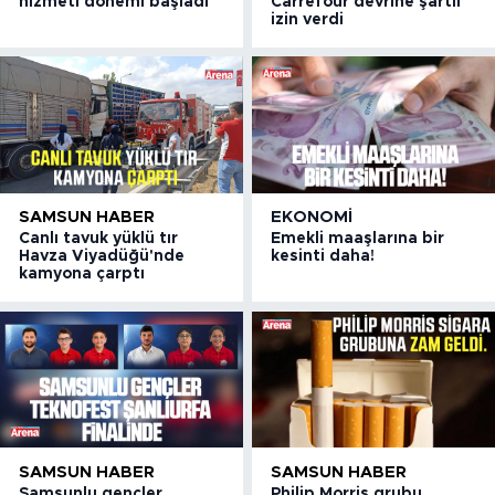
hizmeti dönemi başladı
Carrefour devrine şartlı
izin verdi
SAMSUN HABER
EKONOMI
Canlı tavuk yüklü tır
Emekli maaşlarına bir
Havza Viyadüğü'nde
kesinti daha!
kamyona çarptı
SAMSUN HABER
SAMSUN HABER
Samsunlu gençler
Philip Morris grubu