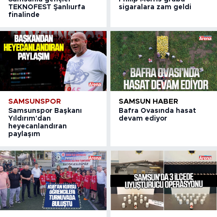
TEKNOFEST Şanlıurfa
sigaralara zam geldi
finalinde
SAMSUNSPOR
SAMSUN HABER
Samsunspor Başkanı
Bafra Ovasında hasat
Yıldırım'dan
devam ediyor
heyecanlandıran
paylaşım