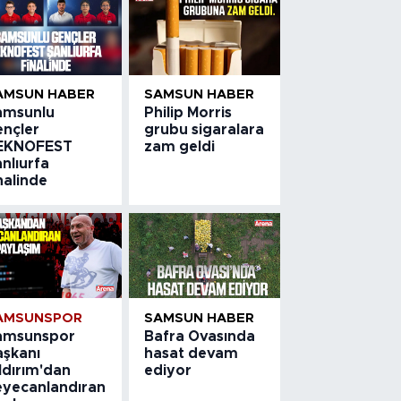
AMSUN HABER
SAMSUN HABER
amsunlu
Philip Morris
ençler
grubu sigaralara
EKNOFEST
zam geldi
nlıurfa
nalinde
AMSUNSPOR
SAMSUN HABER
amsunspor
Bafra Ovasında
aşkanı
hasat devam
ldırım'dan
ediyor
eyecanlandıran