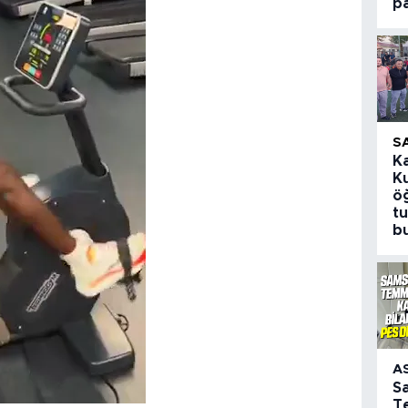
p
S
K
K
öğ
t
b
A
S
T