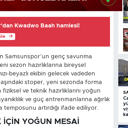
'dan Kwadwo Baah hamlesi!
üle
den Samsunspor’un genç savunma
i sezon hazırlıklarına bireysel
mızı-beyazlı ekibin gelecek vadeden
 yaşındaki stoper, yeni sezonda forma
fiziksel ve teknik hazırlıklarını yoğun
S
Ca
yanıklılık ve güç antrenmanlarına ağırlık
yü
temposunu artırdığı ifade ediliyor.
v
k
İÇİN YOĞUN MESAİ