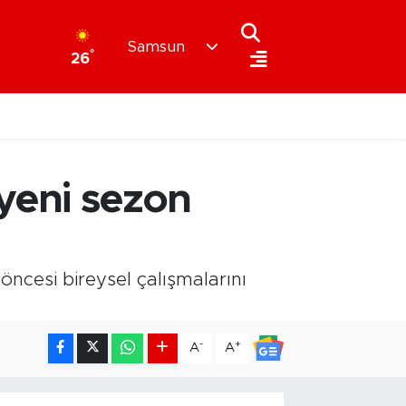
Samsun
°
26
yeni sezon
öncesi bireysel çalışmalarını
-
+
A
A