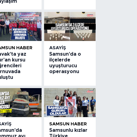
aylaşım
AMSUN HABER
ASAYIŞ
avak'ta yaz
Samsun'da o
ur'an kursu
ilçelerde
rencileri
uyuşturucu
urnuvada
operasyonu
uluştu
SAYIŞ
SAMSUN HABER
amsun'da
Samsunlu kızlar
emmuz ayı
Türkiye