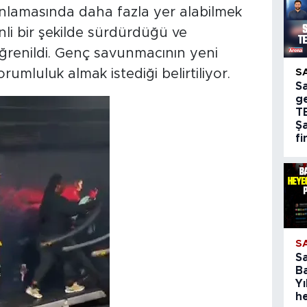
anlamasında daha fazla yer alabilmek
linli bir şekilde sürdürdüğü ve
öğrenildi. Genç savunmacının yeni
mluluk almak istediği belirtiliyor.
S
S
g
T
Şa
fi
S
S
B
Yı
h