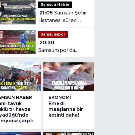
Samsun Haber
21:05
Samsun Şehir
Hastanesi süreci
masaya yatırıldı
Samsunspor
20:30
Samsunspor'da
Gabriele dönemi
başladı
AMSUN HABER
EKONOMI
nlı tavuk
Emekli
klü tır havza
maaşlarına bir
iyadüğü'nde
kesinti daha!
amyona çarptı