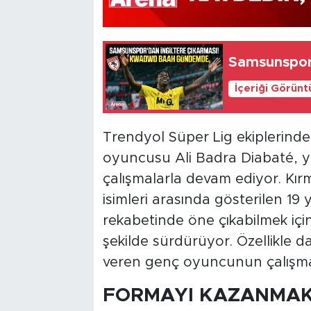
Samsunspor
İçeriği Görünt
Trendyol Süper Lig ekiplerin
oyuncusu Ali Badra Diabaté, yen
çalışmalarla devam ediyor. Kır
isimleri arasında gösterilen 19
rekabetinde öne çıkabilmek için 
şekilde sürdürüyor. Özellikle da
veren genç oyuncunun çalışma 
FORMAYI KAZANMAK 