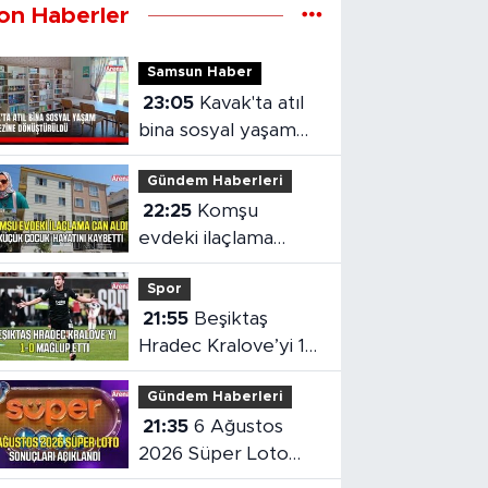
on Haberler
Samsun Haber
23:05
Kavak'ta atıl
bina sosyal yaşam
merkezine
Gündem Haberleri
dönüştürüldü
22:25
Komşu
evdeki ilaçlama
küçük çocuğun
Spor
ölümüne neden oldu
21:55
Beşiktaş
Hradec Kralove’yi 1-
0 mağlup etti
Gündem Haberleri
21:35
6 Ağustos
2026 Süper Loto
sonuçları açıklandı