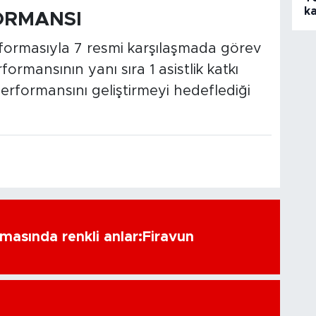
k
ORMANSI
ormasıyla 7 resmi karşılaşmada görev
rmansının yanı sıra 1 asistlik katkı
rformansını geliştirmeyi hedeflediği
amasında renkli anlar:Firavun