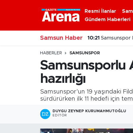
Resmi İlanlar
Sam
Gündem Haberleri
Nöbetçi Eczaneler
Samsun Haber
Hava Durumu
10:21
Samsunspor B
Samsun Namaz Vakitleri
HABERLER
SAMSUNSPOR
Samsunsporlu A
Trafik Durumu
hazırlığı
Süper Lig Puan Durumu ve Fikstür
Samsunspor’un 19 yaşındaki Fildiş
Tüm Manşetler
sürdürürken ilk 11 hedefi için te
DUYGU ZEYNEP KURUMAHMUTOĞLU
Son Dakika Haberleri
EDITÖR
Haber Arşivi