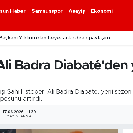
sun Haber
Samsunspor
Asayiş
Ekonomi
aşkanı Yıldırım'dan heyecanlandıran paylaşım
li Badra Diabaté'den 
i Sahilli stoperi Ali Badra Diabaté, yeni sezon 
mposunu artırdı.
17.06.2026 - 11:39
YAYINLANMA