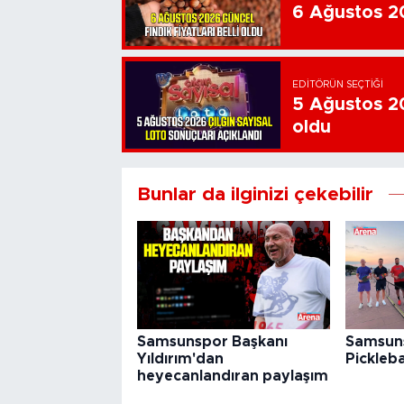
6 Ağustos 202
EDITÖRÜN SEÇTIĞI
5 Ağustos 20
oldu
Bunlar da ilginizi çekebilir
Samsunspor Başkanı
Samsuns
Yıldırım'dan
Pickleba
heyecanlandıran paylaşım