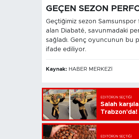
GEÇEN SEZON PERF
Geçtiğimiz sezon Samsunspor f
alan Diabaté, savunmadaki perfo
sağladı. Genç oyuncunun bu pe
ifade ediliyor.
Kaynak:
HABER MERKEZİ
EDITÖRÜN SEÇTIĞI
Salah karşıl
Trabzon'da!
EDITÖRÜN SEÇTIĞI