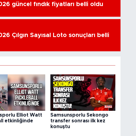
6 güncel fındık fiyatları belli oldu
26 Çılgın Sayısal Loto sonuçları belli
porlu Elliot Watt
Samsunsporlu Sekongo
ll etkinliğinde
transfer sonrası ilk kez
konuştu