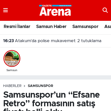
Nöbetçi Eczaneler
Resmi İlanlar
Samsun Haber
Samsunspor
As
Hava Durumu
16:23
Atakum'da polise mukavemet: 2 tutuklama
Samsun Namaz Vakitleri
Trafik Durumu
Süper Lig Puan Durumu ve Fikstür
Samsun
Tüm Manşetler
HABERLER
SAMSUNSPOR
Samsunspor’un “Efsane
Son Dakika Haberleri
Retro” formasının satış
Haber Arşivi