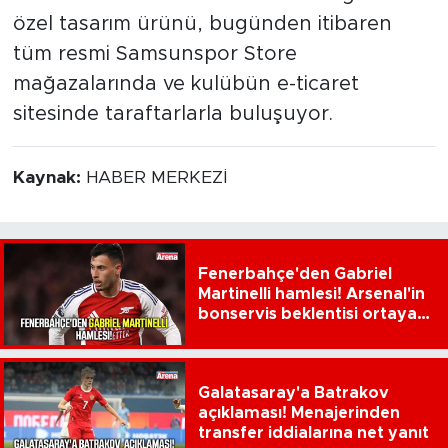
özel tasarım ürünü, bugünden itibaren
tüm resmi Samsunspor Store
mağazalarında ve kulübün e-ticaret
sitesinde taraftarlarla buluşuyor.
Kaynak:
HABER MERKEZİ
Fenerbahçe'den Gabriel
Martinelli hamlesi! Arsenal'in
bonservis beklentisi ortaya
çıktı
Galatasaray'a Batrakov
açıklaması! Menajerinden
transfer iddialarına net yanıt