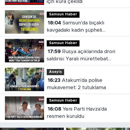
için kura çekildi
Samsun Haber
18:04
Samsun’da bıçaklı
kavgadaki kadın şüpheli
tutuklandı
Samsun Haber
17:59
Rusya açıklarında dron
saldırısı: Yaralı mürettebat
Samsun'a getirildi
Asayiş
16:23
Atakum'da polise
mukavemet: 2 tutuklama
Samsun Haber
16:08
Yeni Parti Havza'da
resmen kuruldu