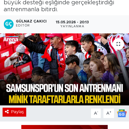
büyük desteği eşliğinde gerçekleştirdiği
antrenmanla bitirdi.
GÜLNAZ ÇAKICI
15.05.2026 - 20:13
EDITÖR
YAYINLANMA
Paylaş
-
+
A
A