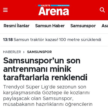
Nöbetçi Eczaneler
Resmi İlanlar
Samsun Haber
Samsunspor
As
Hava Durumu
13:18
Samsun traktör kazası! 100 metre sürüklendi
Samsun Namaz Vakitleri
HABERLER
SAMSUNSPOR
Trafik Durumu
Samsunspor’un son
antrenmanı minik
Süper Lig Puan Durumu ve Fikstür
taraftarlarla renklendi
Tüm Manşetler
Trendyol Süper Lig'de sezonun son
Son Dakika Haberleri
karşılaşmasında Göztepe ile kozlarını
paylaşacak olan Samsunspor,
müsabakanın hazırlıklarını öğrencilerin
Haber Arşivi