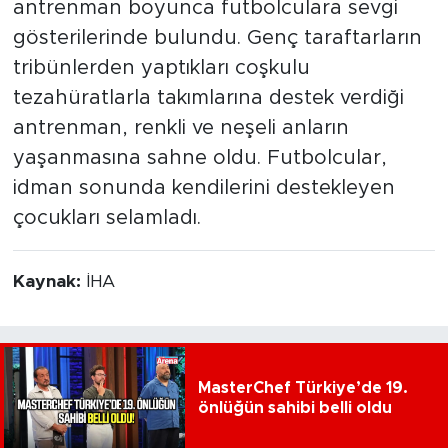
antrenman boyunca futbolculara sevgi
gösterilerinde bulundu. Genç taraftarların
tribünlerden yaptıkları coşkulu
tezahüratlarla takımlarına destek verdiği
antrenman, renkli ve neşeli anların
yaşanmasına sahne oldu. Futbolcular,
idman sonunda kendilerini destekleyen
çocukları selamladı.
Kaynak:
İHA
MasterChef Türkiye’de 19.
önlüğün sahibi belli oldu