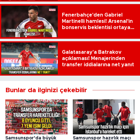
Fenerbahçe'den Gabriel
Martinelli hamlesi! Arsenal'in
bonservis beklentisi ortaya
çıktı
Galatasaray'a Batrakov
açıklaması! Menajerinden
transfer iddialarına net yanıt
Bunlar da ilginizi çekebilir
Samsunspor’da büyük
Samsunspor hazırlık maçı