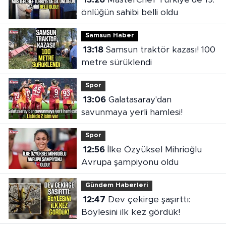
önlüğün sahibi belli oldu
Samsun Haber
13:18
Samsun traktör kazası! 100
metre sürüklendi
Spor
13:06
Galatasaray'dan
savunmaya yerli hamlesi!
Spor
12:56
İlke Özyüksel Mihrioğlu
Avrupa şampiyonu oldu
Gündem Haberleri
12:47
Dev çekirge şaşırttı:
Böylesini ilk kez gördük!