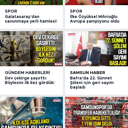
SPOR
SPOR
Galatasaray'dan
İlke Özyüksel Mihrioğlu
savunmaya yerli hamlesi!
Avrupa şampiyonu oldu
GÜNDEM HABERLERI
SAMSUN HABER
Dev çekirge şaşırttı:
Bafra’da 22. Sünnet
Böylesini ilk kez gördük!
Şöleni için geri sayım
başladı