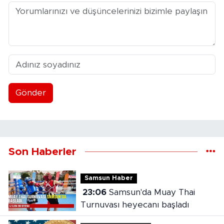
Gönder
Son Haberler
Samsun Haber
23:06
Samsun'da Muay Thai
Turnuvası heyecanı başladı