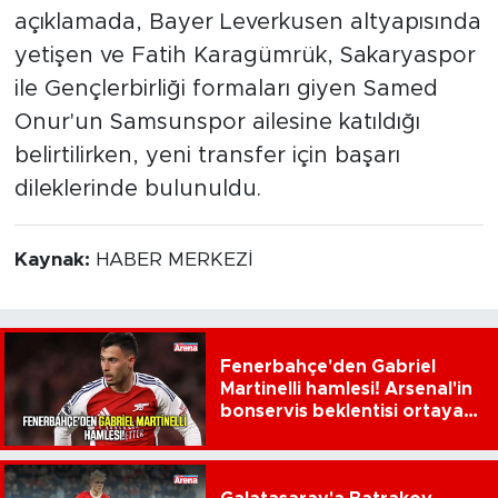
açıklamada, Bayer Leverkusen altyapısında
yetişen ve Fatih Karagümrük, Sakaryaspor
ile Gençlerbirliği formaları giyen Samed
Onur'un Samsunspor ailesine katıldığı
belirtilirken, yeni transfer için başarı
dileklerinde bulunuldu.
Kaynak:
HABER MERKEZİ
Fenerbahçe'den Gabriel
Martinelli hamlesi! Arsenal'in
bonservis beklentisi ortaya
çıktı