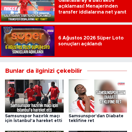
Galatasaray'a Batrakov
açıklaması! Menajerinden
transfer iddialarına net yanıt
6 Ağustos 2026 Süper Loto
sonuçları açıklandı
Bunlar da ilginizi çekebilir
Samsunspor hazırlık maçı
Samsunspor'dan Diabate
için İstanbul'a hareket etti
teklifine ret