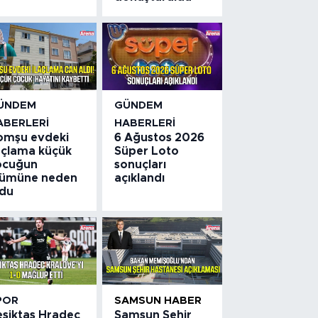
ÜNDEM
GÜNDEM
ABERLERI
HABERLERI
omşu evdeki
6 Ağustos 2026
laçlama küçük
Süper Loto
ocuğun
sonuçları
lümüne neden
açıklandı
ldu
POR
SAMSUN HABER
eşiktaş Hradec
Samsun Şehir