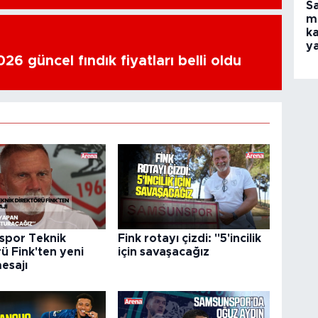
S
m
ka
y
6 güncel fındık fiyatları belli oldu
spor Teknik
Fink rotayı çizdi: "5'incilik
ü Fink'ten yeni
için savaşacağız
esajı