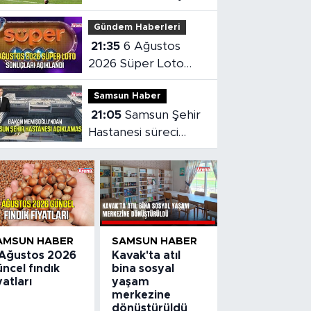
0 mağlup etti
Gündem Haberleri
21:35
6 Ağustos
2026 Süper Loto
sonuçları açıklandı
Samsun Haber
21:05
Samsun Şehir
Hastanesi süreci
masaya yatırıldı
AMSUN HABER
SAMSUN HABER
 Ağustos 2026
Kavak'ta atıl
ncel fındık
bina sosyal
yatları
yaşam
merkezine
dönüştürüldü