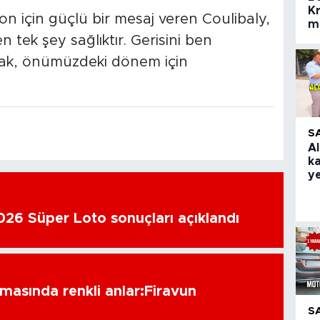
Kr
n için güçlü bir mesaj veren Coulibaly,
m
 tek şey sağlıktır. Gerisini ben
arak, önümüzdeki dönem için
S
Al
k
ye
26 Süper Loto sonuçları açıklandı
amasında renkli anlar:Firavun
S