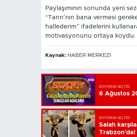
Paylaşımının sonunda yeni sezo
“Tanrı’nın bana vermesi gereken
hallederim” ifadelerini kullan
motivasyonunu ortaya koydu.
Kaynak:
HABER MERKEZİ
EDITÖRÜN SEÇTIĞI
6 Ağustos 20
EDITÖRÜN SEÇTIĞI
Salah karşıl
Trabzon'da!