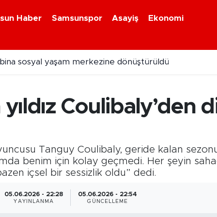
sun Haber
Samsunspor
Asayiş
Ekonomi
l bina sosyal yaşam merkezine dönüştürüldü
yıldız Coulibaly’den d
ncusu Tanguy Coulibaly, geride kalan sezonun k
nlamda benim için kolay geçmedi. Her şeyin sa
bazen içsel bir sessizlik oldu” dedi.
05.06.2026 - 22:28
05.06.2026 - 22:54
YAYINLANMA
GÜNCELLEME