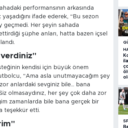
sahadaki performansının arkasında
 yaşadığını ifade ederek, “Bu sezon
ay geçmedi. Her şeyin sahada
tirdiği şüphe anları, hatta bazen içsel
landı.
G
H
verdiniz"
K
i
ç
teğinin kendisi için büyük önem
ö
 futbolcu, “Ama asla unutmayacağım şey
o
 zor anlardaki sevginiz bile... bana
iz olmasaydınız, her şey çok daha zor
im zamanlarda bile bana gerçek bir
 teşekkür etti.
S
rim"
B