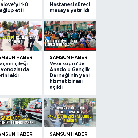
alove’yi 1-0
Hastanesi süreci
ağlup etti
masaya yatırıldı
AMSUN HABER
SAMSUN HABER
açam çileği
Vezirköprü'de
avonozlarda
Anadolu Gençlik
rini aldı
Derneği'nin yeni
hizmet binası
açıldı
AMSUN HABER
SAMSUN HABER