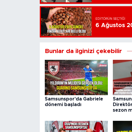
EDITÖRÜN SEÇTIĞI
6 Ağustos 202
Bunlar da ilginizi çekebilir
Samsunspor'da Gabriele
Samsun
dönemi başladı
Direktör
sezon m