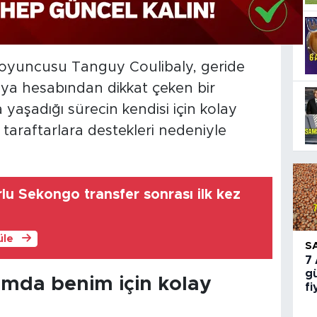
oyuncusu Tanguy Coulibaly, geride
dya hesabından dikkat çeken bir
yaşadığı sürecin kendisi için kolay
 taraftarlara destekleri nedeniyle
u Sekongo transfer sonrası ilk kez
üle
S
7
gü
amda benim için kolay
fi