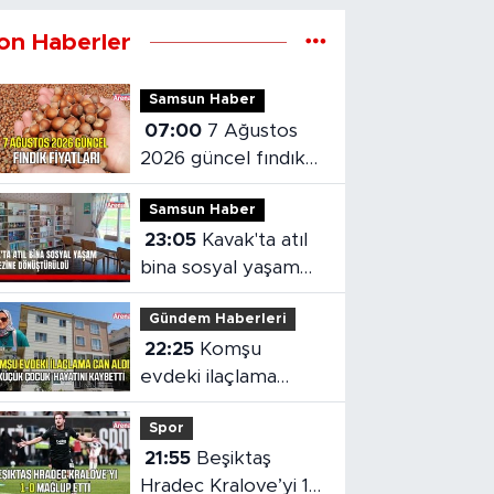
on Haberler
Samsun Haber
07:00
7 Ağustos
2026 güncel fındık
fiyatları
Samsun Haber
23:05
Kavak'ta atıl
bina sosyal yaşam
merkezine
Gündem Haberleri
dönüştürüldü
22:25
Komşu
evdeki ilaçlama
küçük çocuğun
Spor
ölümüne neden oldu
21:55
Beşiktaş
Hradec Kralove’yi 1-