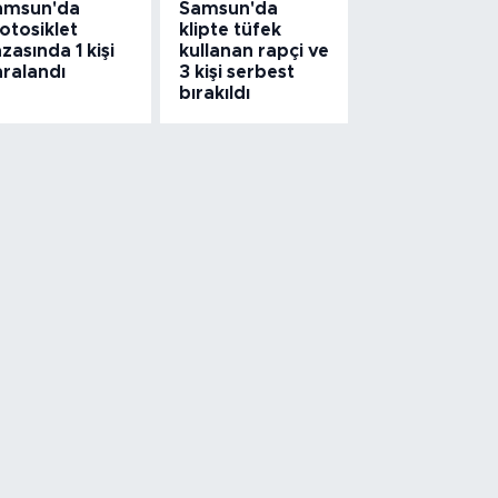
amsun'da
Samsun'da
otosiklet
klipte tüfek
zasında 1 kişi
kullanan rapçi ve
aralandı
3 kişi serbest
bırakıldı