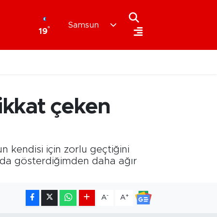
Samsun
°
19
ikkat çeken
endisi için zorlu geçtiğini
hada gösterdiğimden daha ağır
-
+
A
A