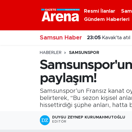
Resmi İlanlar
Sam
Gündem Haberleri
Nöbetçi Eczaneler
Samsun Haber
Hava Durumu
23:05
Kavak'ta atı
Samsun Namaz Vakitleri
HABERLER
SAMSUNSPOR
Samsunspor'un 
Trafik Durumu
paylaşım!
Süper Lig Puan Durumu ve Fikstür
Samsunspor’un Fransız kanat oyu
Tüm Manşetler
belirterek, “Bu sezon kişisel a
hissettirdiği şüphe anları, hatta 
Son Dakika Haberleri
DUYGU ZEYNEP KURUMAHMUTOĞLU
EDITÖR
Haber Arşivi