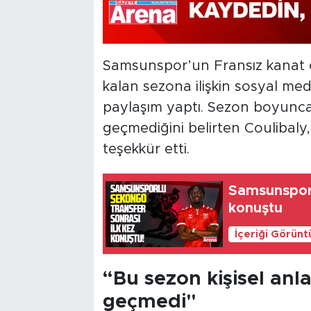
Samsunspor’un Fransız kanat 
kalan sezona ilişkin sosyal me
paylaşım yaptı. Sezon boyunca 
geçmediğini belirten Coulibaly,
teşekkür etti.
Samsunsporl
konuştu
İçeriği Görünt
“Bu sezon kişisel anl
geçmedi"