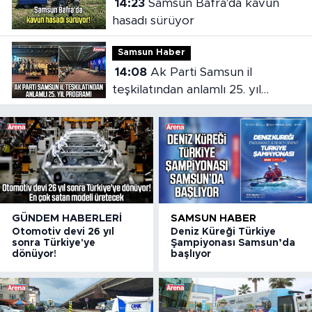
14:23
Samsun Bafra'da kavun
hasadı sürüyor
Samsun Haber
14:08
Ak Parti Samsun il
teşkilatından anlamlı 25. yıl
programı
GÜNDEM HABERLERI
SAMSUN HABER
Otomotiv devi 26 yıl
Deniz Küreği Türkiye
sonra Türkiye'ye
Şampiyonası Samsun’da
dönüyor!
başlıyor