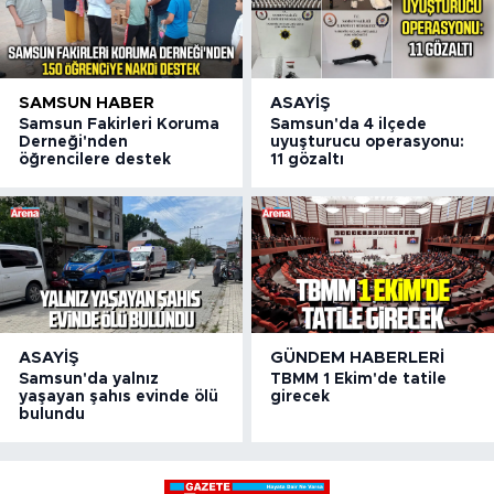
SAMSUN HABER
ASAYIŞ
Samsun Fakirleri Koruma
Samsun'da 4 ilçede
Derneği'nden
uyuşturucu operasyonu:
öğrencilere destek
11 gözaltı
ASAYIŞ
GÜNDEM HABERLERI
Samsun'da yalnız
TBMM 1 Ekim'de tatile
yaşayan şahıs evinde ölü
girecek
bulundu