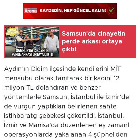
Samsun'da cinayetin
perde arkası ortaya
çıktı!
Aydın’ın Didim ilçesinde kendilerini MİT
mensubu olarak tanıtarak bir kadını 12
milyon TL dolandıran ve benzer
yöntemlerle Samsun, İstanbul ile İzmir’de
de vurgun yaptıkları belirlenen sahte
istihbaratçı şebekesi çökertildi. İstanbul,
İzmir ve Manisa'da düzenlenen eş zamanlı
operasyonlarda yakalanan 4 şüpheliden