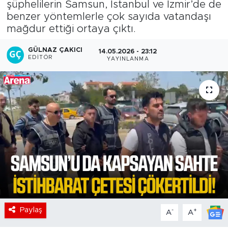
şüphelilerin Samsun, İstanbul ve İzmir’de de
benzer yöntemlerle çok sayıda vatandaşı
mağdur ettiği ortaya çıktı.
GÜLNAZ ÇAKICI
14.05.2026 - 23:12
EDITÖR
YAYINLANMA
Paylaş
-
+
A
A