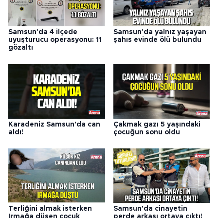
Samsun'da 4 ilçede
Samsun'da yalnız yaşayan
uyuşturucu operasyonu: 11
şahıs evinde ölü bulundu
gözaltı
Karadeniz Samsun'da can
Çakmak gazı 5 yaşındaki
aldı!
çocuğun sonu oldu
Terliğini almak isterken
Samsun'da cinayetin
Irmağa düşen çocuk
perde arkası ortaya çıktı!