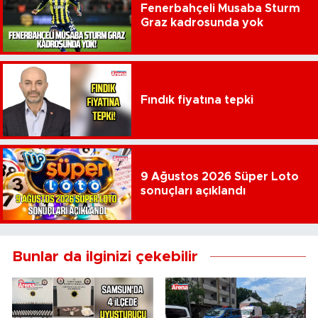
Fenerbahçeli Musaba Sturm
Graz kadrosunda yok
Fındık fiyatına tepki
9 Ağustos 2026 Süper Loto
sonuçları açıklandı
Bunlar da ilginizi çekebilir