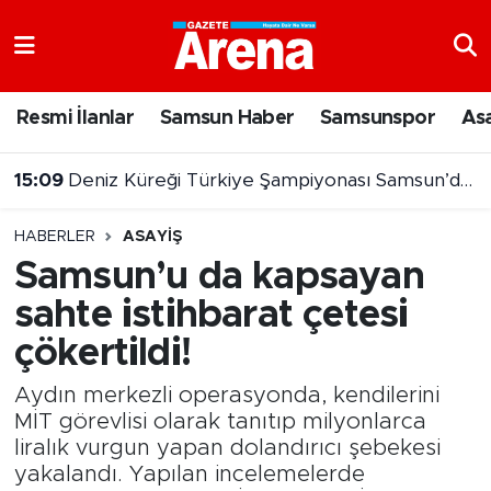
Nöbetçi Eczaneler
Resmi İlanlar
Samsun Haber
Samsunspor
As
Hava Durumu
15:09
Deniz Küreği Türkiye Şampiyonası Samsun’da başlıyor
Samsun Namaz Vakitleri
HABERLER
ASAYIŞ
Trafik Durumu
Samsun’u da kapsayan
sahte istihbarat çetesi
Süper Lig Puan Durumu ve Fikstür
çökertildi!
Tüm Manşetler
Aydın merkezli operasyonda, kendilerini
Son Dakika Haberleri
MİT görevlisi olarak tanıtıp milyonlarca
liralık vurgun yapan dolandırıcı şebekesi
yakalandı. Yapılan incelemelerde
Haber Arşivi