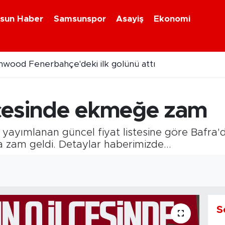
sun Haber
Samsunspor
Asayiş
Ekonomi
wood Fenerbahçe'deki ilk golünü attı
lçesinde ekmeğe zam
n yayımlanan güncel fiyat listesine göre Bafra'
a zam geldi. Detaylar haberimizde...
S