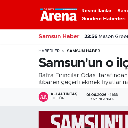
Resmi İlanlar
Sam
Gündem Haberleri
Nöbetçi Eczaneler
Samsun Haber
Hava Durumu
23:56
Mason Green
Samsun Namaz Vakitleri
HABERLER
SAMSUN HABER
Samsun'un o i
Trafik Durumu
Bafra Fırıncılar Odası tarafında
Süper Lig Puan Durumu ve Fikstür
itibaren geçerli ekmek fiyatların
Tüm Manşetler
ALI ALTINTAŞ
01.06.2026 - 11:33
EDITÖR
YAYINLANMA
Son Dakika Haberleri
Haber Arşivi