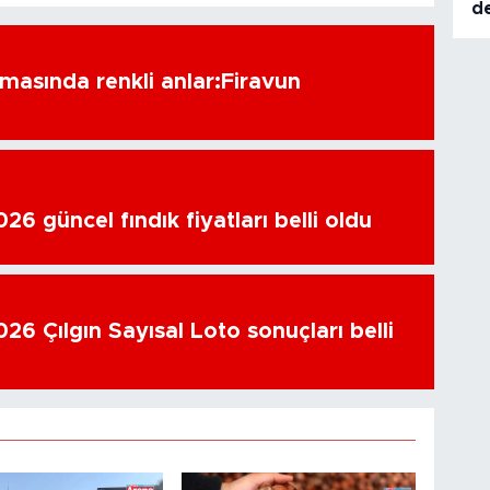
de
amasında renkli anlar:Firavun
6 güncel fındık fiyatları belli oldu
26 Çılgın Sayısal Loto sonuçları belli