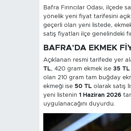
Bafra Fırıncılar Odası, ilçede 
yönelik yeni fiyat tarifesini açı
geçerli olan yeni listede, ekm
satış fiyatları ilçe genelindeki fı
BAFRA'DA EKMEK Fİ
Açıklanan resmi tarifede yer a
TL
, 420 gram ekmek ise
35 TL
olan 210 gram tam buğday e
ekmeği ise
50 TL
olarak satış li
yeni listenin
1 Haziran 2026
tar
uygulanacağını duyurdu.