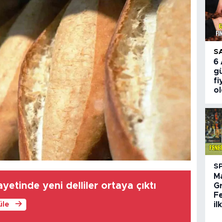
S
6
gü
fi
o
S
M
yetinde yeni delliler ortaya çıktı
G
F
il
üle