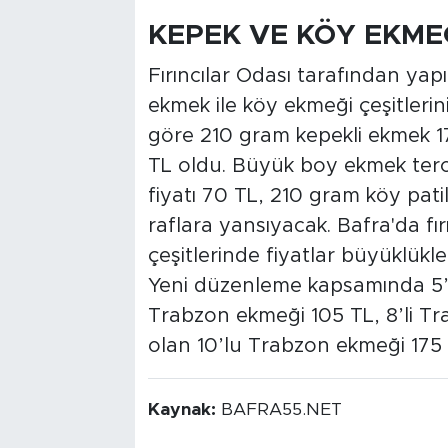
KEPEK VE KÖY EKME
Fırıncılar Odası tarafından yap
ekmek ile köy ekmeği çeşitlerinin
göre 210 gram kepekli ekmek 1
TL oldu. Büyük boy ekmek terc
fiyatı 70 TL, 210 gram köy patil
raflara yansıyacak. Bafra'da f
çeşitlerinde fiyatlar büyüklükle
Yeni düzenleme kapsamında 5’l
Trabzon ekmeği 105 TL, 8’li T
olan 10’lu Trabzon ekmeği 175 
Kaynak:
BAFRA55.NET