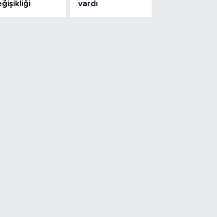
ğişikliği
vardı