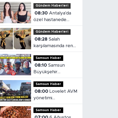
Gündem Haberleri
08:30
Antalya'da
özel hastanede
gurbetçiye 71 bin
Gündem Haberleri
liralık fatura
08:28
Salah
karşılamasında renkli
anlar:Firavun
Samsun Haber
Trabzon'da!
08:10
Samsun
Büyükşehir
Cumhuriyet
Samsun Haber
Caddesi'nde çalışma
08:00
Lovelet AVM
başlattı
yönetimi
gazetearena.com'a
Samsun Haber
konuştu
07:00
6 Ağustos