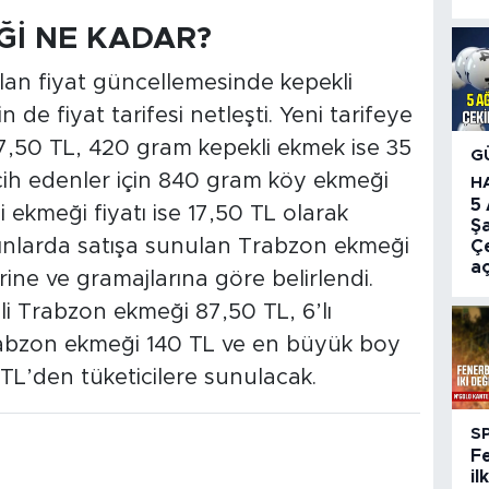
Ğİ NE KADAR?
ılan fiyat güncellemesinde kepekli
 de fiyat tarifesi netleşti. Yeni tarifeye
7,50 TL, 420 gram kepekli ekmek ise 35
G
ih edenler için 840 gram köy ekmeği
H
5
i ekmeği fiyatı ise 17,50 TL olarak
Ş
ırınlarda satışa sunulan Trabzon ekmeği
Çe
aç
rine ve gramajlarına göre belirlendi.
i Trabzon ekmeği 87,50 TL, 6’lı
rabzon ekmeği 140 TL ve en büyük boy
TL’den tüketicilere sunulacak.
S
F
il