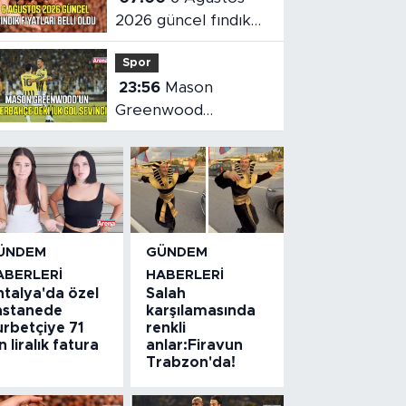
2026 güncel fındık
fiyatları belli oldu
Spor
23:56
Mason
Greenwood
Fenerbahçe'deki ilk
golünü attı
ÜNDEM
GÜNDEM
ABERLERI
HABERLERI
ntalya'da özel
Salah
astanede
karşılamasında
urbetçiye 71
renkli
n liralık fatura
anlar:Firavun
Trabzon'da!