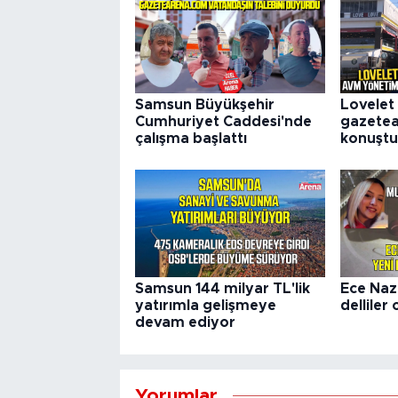
Samsun Büyükşehir
Lovelet
Cumhuriyet Caddesi'nde
gazete
çalışma başlattı
konuştu
Samsun 144 milyar TL'lik
Ece Naz
yatırımla gelişmeye
delliler 
devam ediyor
Yorumlar