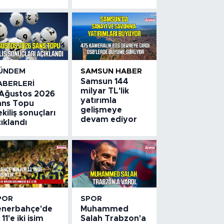
ÜNDEM
SAMSUN HABER
Samsun 144
ABERLERI
milyar TL'lik
 Ağustos 2026
yatırımla
ans Topu
gelişmeye
kiliş sonuçları
devam ediyor
ıklandı
POR
SPOR
enerbahçe'de
Muhammed
k 11'e iki isim
Salah Trabzon'a