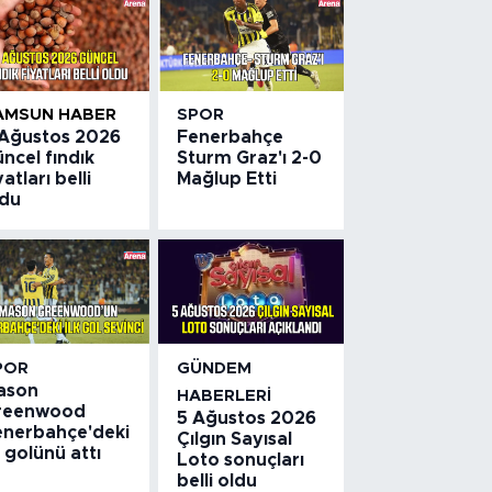
AMSUN HABER
SPOR
 Ağustos 2026
Fenerbahçe
ncel fındık
Sturm Graz'ı 2-0
yatları belli
Mağlup Etti
ldu
POR
GÜNDEM
ason
HABERLERI
reenwood
5 Ağustos 2026
enerbahçe'deki
Çılgın Sayısal
k golünü attı
Loto sonuçları
belli oldu