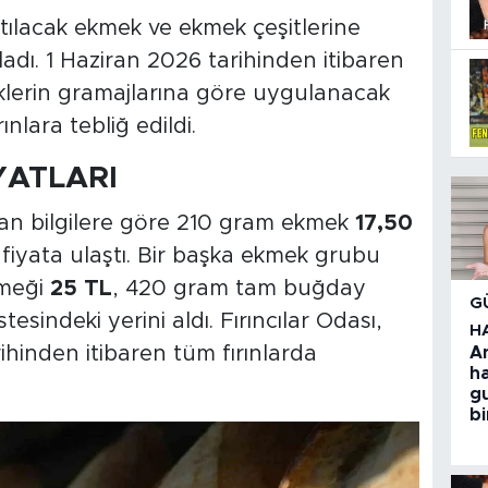
satılacak ekmek ve ekmek çeşitlerine
kladı. 1 Haziran 2026 tarihinden itibaren
eklerin gramajlarına göre uygulanacak
rınlara tebliğ edildi.
YATLARI
lan bilgilere göre 210 gram ekmek
17,50
fiyata ulaştı. Bir başka ekmek grubu
kmeği
25 TL
, 420 gram tam buğday
G
stesindeki yerini aldı. Fırıncılar Odası,
H
ihinden itibaren tüm fırınlarda
A
h
g
bi