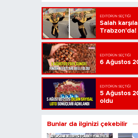
EDITÖRÜN SEÇTIĞI
Salah karşıl
Trabzon'da!
EDITÖRÜN SEÇTIĞI
6 Ağustos 202
EDITÖRÜN SEÇTIĞI
5 Ağustos 20
oldu
Bunlar da ilginizi çekebilir