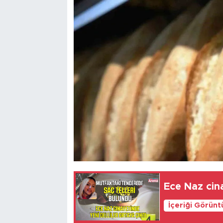
Ece Naz cina
İçeriği Görünt