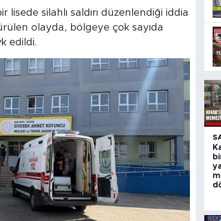
ir lisede silahlı saldırı düzenlendiği iddia
 sürülen olayda, bölgeye çok sayıda
k edildi.
S
Ka
bi
y
m
d