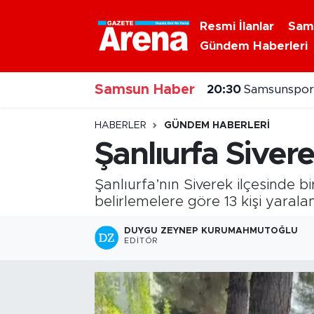
Resmi İlanlar
Sam
Gündem Haberleri
Nöbetçi Eczaneler
20:30
Samsunspor'
Samsun Haber
Hava Durumu
20:20
Alaçam çileğ
Samsun Namaz Vakitleri
HABERLER
GÜNDEM HABERLERI
Şanlıurfa Siverek
Trafik Durumu
Şanlıurfa’nın Siverek ilçesinde bi
Süper Lig Puan Durumu ve Fikstür
belirlemelere göre 13 kişi yaralan
Tüm Manşetler
DUYGU ZEYNEP KURUMAHMUTOĞLU
EDITÖR
Son Dakika Haberleri
Haber Arşivi