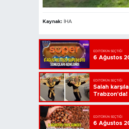
Kaynak:
İHA
EDITÖRÜN SEÇTIĞI
6 Ağustos 20
EDITÖRÜN SEÇTIĞI
Salah karşıl
Trabzon'da!
EDITÖRÜN SEÇTIĞI
6 Ağustos 202