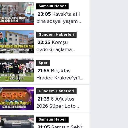
Samsun Haber
23:05
Kavak'ta atıl
bina sosyal yaşam
merkezine
Gündem Haberleri
dönüştürüldü
22:25
Komşu
evdeki ilaçlama
küçük çocuğun
Spor
ölümüne neden oldu
21:55
Beşiktaş
Hradec Kralove’yi 1-
0 mağlup etti
Gündem Haberleri
21:35
6 Ağustos
2026 Süper Loto
sonuçları açıklandı
Samsun Haber
21:05
Samsun Şehir