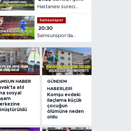
Hastanesi süreci
masaya yatırıldı
Samsunspor
20:30
Samsunspor'da
Gabriele dönemi
başladı
AMSUN HABER
GÜNDEM
vak'ta atıl
HABERLERI
na sosyal
Komşu evdeki
aşam
ilaçlama küçük
erkezine
çocuğun
önüştürüldü
ölümüne neden
oldu