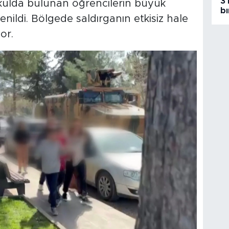
3 
okulda bulunan öğrencilerin büyük
bı
nildi. Bölgede saldırganın etkisiz hale
or.