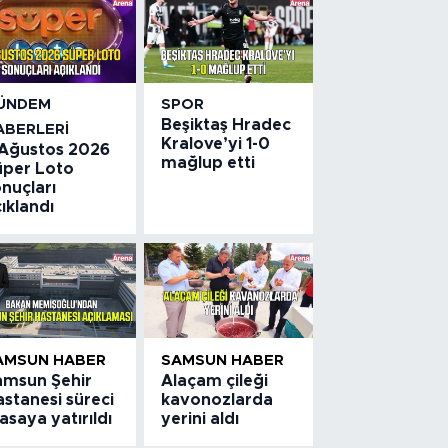
ÜNDEM
SPOR
Beşiktaş Hradec
ABERLERI
Kralove’yi 1-0
 Ağustos 2026
mağlup etti
üper Loto
nuçları
ıklandı
AMSUN HABER
SAMSUN HABER
amsun Şehir
Alaçam çileği
stanesi süreci
kavonozlarda
saya yatırıldı
yerini aldı