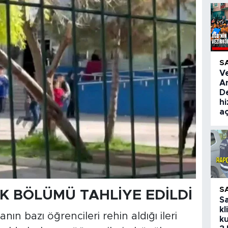
S
V
A
De
hi
aç
S
K BÖLÜMÜ TAHLİYE EDİLDİ
S
kl
nın bazı öğrencileri rehin aldığı ileri
ku