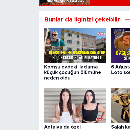
Bunlar da ilginizi çekebilir
Komşu evdeki ilaçlama
6 Ağust
küçük çocuğun ölümüne
Loto son
neden oldu
Antalya'da özel
Salah k