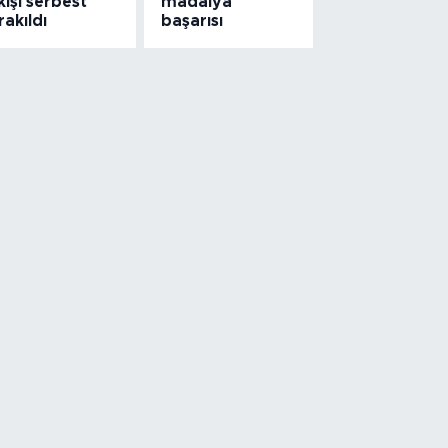
kişi serbest
madalya
rakıldı
başarısı