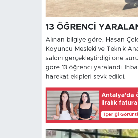
13 ÖĞRENCİ YARALA
Alınan bilgiye göre, Hasan Çe
Koyuncu Mesleki ve Teknik Anado
saldırı gerçekleştirdiği öne sürül
göre 13 öğrenci yaralandı. İhba
harekat ekipleri sevk edildi.
Antalya'da 
liralık fatura
İçeriği Görünt