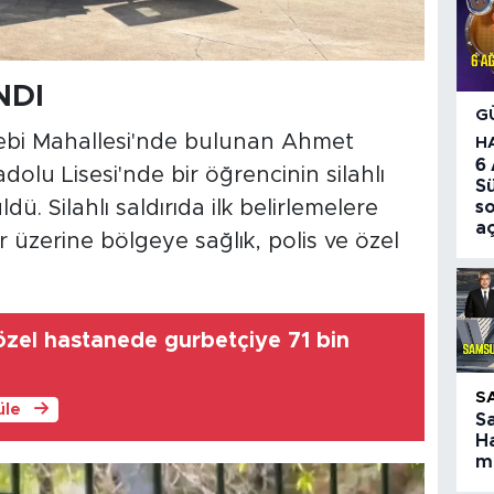
NDI
G
lebi Mahallesi'nde bulunan Ahmet
H
6
lu Lisesi'nde bir öğrencinin silahlı
S
dü. Silahlı saldırıda ilk belirlemelere
so
aç
r üzerine bölgeye sağlık, polis ve özel
özel hastanede gurbetçiye 71 bin
S
üle
S
Ha
ma