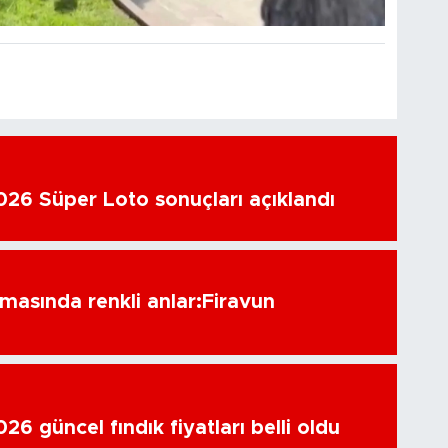
26 Süper Loto sonuçları açıklandı
amasında renkli anlar:Firavun
6 güncel fındık fiyatları belli oldu