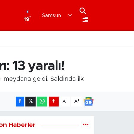
Samsun
°
19
ı: 13 yaralı!
rı meydana geldi. Saldırıda ilk
-
+
A
A
on Haberler