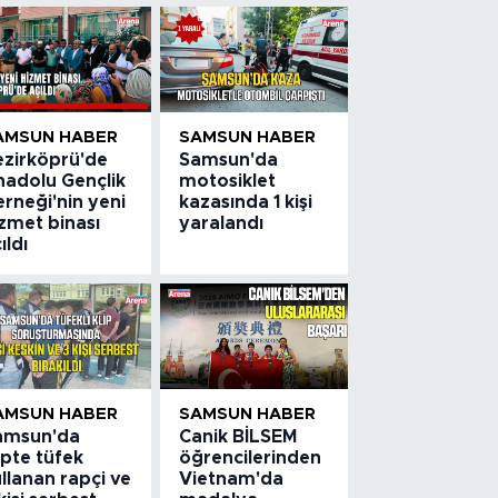
AMSUN HABER
SAMSUN HABER
ezirköprü'de
Samsun'da
nadolu Gençlik
motosiklet
rneği'nin yeni
kazasında 1 kişi
zmet binası
yaralandı
ıldı
AMSUN HABER
SAMSUN HABER
amsun'da
Canik BİLSEM
ipte tüfek
öğrencilerinden
llanan rapçi ve
Vietnam'da