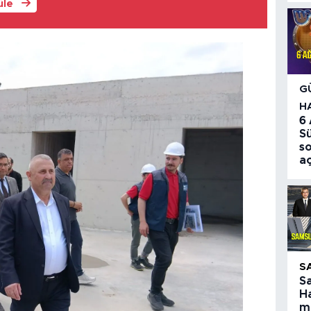
üle
G
H
6
S
so
aç
S
S
Ha
ma