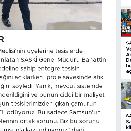
R
S
V
lisi'nin üyelerine tesislerde
A
 anlatan SASKİ Genel Müdürü Bahattin
De
hi
edeline sahip entegre tesisin
aç
ını açıklarken, proje sayesinde atık
ini söyledi. Yanık, mevcut sistemde
erildiğini ve bunun ciddi bir maliyet
gün tesislerimizden çıkan çamurun
in TL ödüyoruz. Bu sadece Samsun'un
S
elerinin ortak sorunu. Biz bu sorunu
S
kl
Samsun'a kazandırıyoruz" dedi.