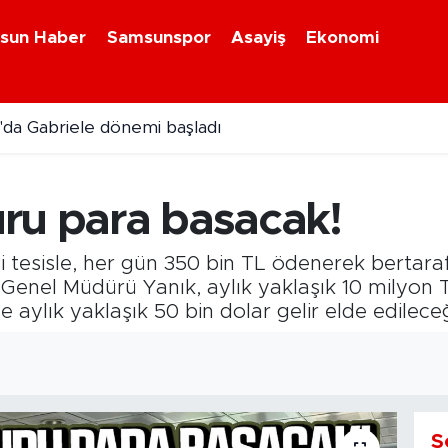
sun Haber
Samsunspor
Asayiş
Ekonomi
da Gabriele dönemi başladı
ru para basacak!
 tesisle, her gün 350 bin TL ödenerek bertara
enel Müdürü Yanık, aylık yaklaşık 10 milyon T
e aylık yaklaşık 50 bin dolar gelir elde edileceğ
S