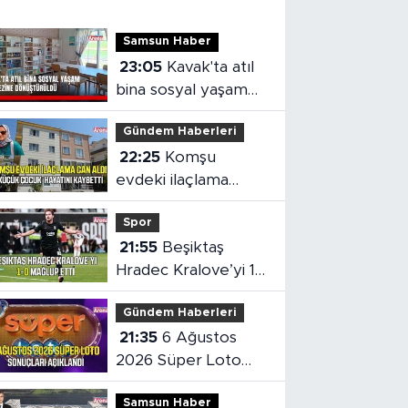
Samsun Haber
23:05
Kavak'ta atıl
bina sosyal yaşam
merkezine
Gündem Haberleri
dönüştürüldü
22:25
Komşu
evdeki ilaçlama
küçük çocuğun
Spor
ölümüne neden oldu
21:55
Beşiktaş
Hradec Kralove’yi 1-
0 mağlup etti
Gündem Haberleri
21:35
6 Ağustos
2026 Süper Loto
sonuçları açıklandı
Samsun Haber