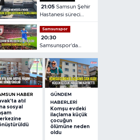
21:05
Samsun Şehir
Hastanesi süreci
masaya yatırıldı
Samsunspor
20:30
Samsunspor'da
Gabriele dönemi
başladı
AMSUN HABER
GÜNDEM
vak'ta atıl
HABERLERI
na sosyal
Komşu evdeki
aşam
ilaçlama küçük
erkezine
çocuğun
önüştürüldü
ölümüne neden
oldu