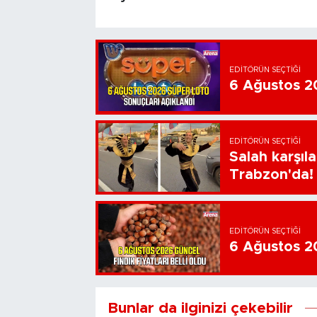
EDITÖRÜN SEÇTIĞI
6 Ağustos 20
EDITÖRÜN SEÇTIĞI
Salah karşıl
Trabzon'da!
EDITÖRÜN SEÇTIĞI
6 Ağustos 202
Bunlar da ilginizi çekebilir