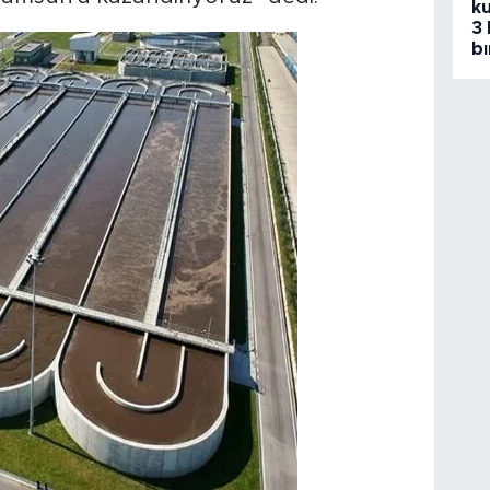
ku
3 
bı