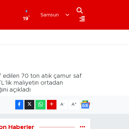
Samsun
°
19
f edilen 70 ton atık çamur saf
L'lik maliyetin ortadan
ini açıkladı
-
+
A
A
on Haberler