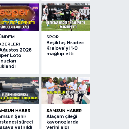
ÜNDEM
SPOR
Beşiktaş Hradec
ABERLERI
Kralove’yi 1-0
 Ağustos 2026
mağlup etti
üper Loto
nuçları
ıklandı
AMSUN HABER
SAMSUN HABER
amsun Şehir
Alaçam çileği
stanesi süreci
kavonozlarda
saya yatırıldı
yerini aldı