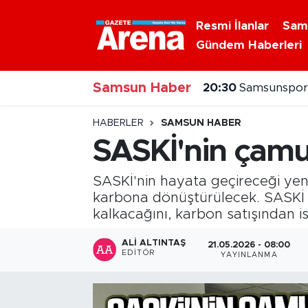
Resmi İlanlar
Sam
Gündem Haberleri
Nöbetçi Eczaneler
Samsun Haber
Hava Durumu
20:30
Samsunspor'
Samsun Namaz Vakitleri
HABERLER
SAMSUN HABER
SASKİ'nin çamu
Trafik Durumu
SASKİ'nin hayata geçireceği yeni
Süper Lig Puan Durumu ve Fikstür
karbona dönüştürülecek. SASKİ G
kalkacağını, karbon satışından is
Tüm Manşetler
ALI ALTINTAŞ
21.05.2026 - 08:00
EDITÖR
YAYINLANMA
Son Dakika Haberleri
Haber Arşivi