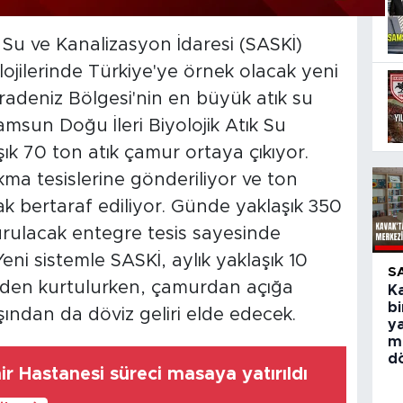
Su ve Kanalizasyon İdaresi (SASKİ)
jilerinde Türkiye'ye örnek olacak yeni
aradeniz Bölgesi'nin en büyük atık su
amsun Doğu İleri Biyolojik Atık Su
ık 70 ton atık çamur ortaya çıkıyor.
a tesislerine gönderiliyor ve ton
k bertaraf ediliyor. Günde yaklaşık 350
urulacak entegre tesis sayesinde
i sistemle SASKİ, aylık yaklaşık 10
S
inden kurtulurken, çamurdan açığa
Ka
bi
ından da döviz geliri elde edecek.
y
m
d
r Hastanesi süreci masaya yatırıldı