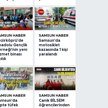
AMSUN HABER
SAMSUN HABER
ezirköprü'de
Samsun'da
nadolu Gençlik
motosiklet
rneği'nin yeni
kazasında 1 kişi
zmet binası
yaralandı
ıldı
AMSUN HABER
SAMSUN HABER
amsun'da
Canik BİLSEM
ipte tüfek
öğrencilerinden