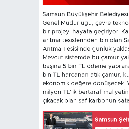
Samsun Büyükşehir Belediyesi 
Genel Müdürlüğü, çevre teknolo
bir projeyi hayata geçiriyor. K
arıtma tesislerinden biri olan S
Arıtma Tesisi'nde günlük yaklaş
Mevcut sistemde bu çamur yakm
başına 5 bin TL ödeme yapılara
bin TL harcanan atık çamur, k
ekonomik değere dönüşecek. Yen
milyon TL'lik bertaraf maliyet
çıkacak olan saf karbonun satış
Samsun Şehi