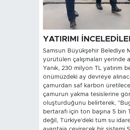
YATIRIMI İNCELEDİLE
Samsun Büyükşehir Belediye Mec
yürütülen çalışmaları yerinde
Yanık, 230 milyon TL yatırım b
önümüzdeki ay devreye alınacağ
çamurdan saf karbon üretileceğ
çamurun yakma tesislerine gönd
oluşturduğunu belirterek, "Bu
bertarafı için ton başına 5 b
değil, Türkiye'deki tüm su idar
avantaja çevirecek bir sistemi 