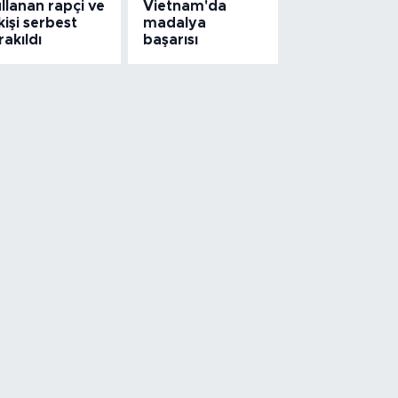
llanan rapçi ve
Vietnam'da
kişi serbest
madalya
rakıldı
başarısı