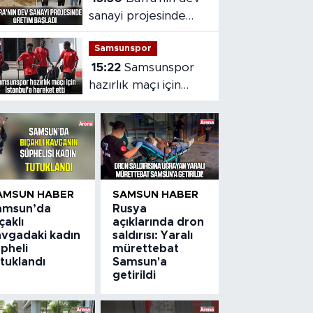
sanayi projesinde
üretim başladı
Samsunspor
15:22
Samsunspor
hazırlık maçı için
İstanbul'a hareket
etti
AMSUN HABER
SAMSUN HABER
amsun’da
Rusya
çaklı
açıklarında dron
avgadaki kadın
saldırısı: Yaralı
pheli
mürettebat
tuklandı
Samsun'a
getirildi