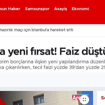
sun Haber
Samsunspor
Asayiş
Ekonomi
zırlık maçı için İstanbul'a hareket etti
a yeni fırsat! Faiz düş
im borçlarına ilişkin yeni yapılandırma düzenl
çıkarılırken, tecil faizi yüzde 39'dan yüzde 29'
S