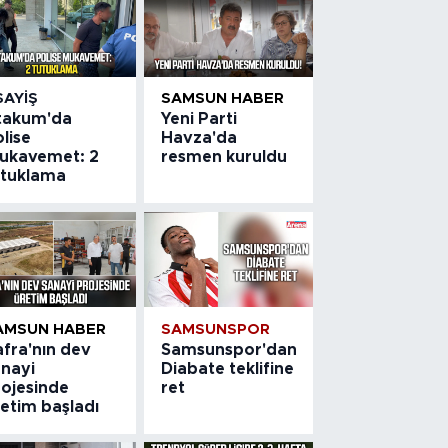
SAYIŞ
SAMSUN HABER
takum'da
Yeni Parti
lise
Havza'da
ukavemet: 2
resmen kuruldu
utuklama
AMSUN HABER
SAMSUNSPOR
afra'nın dev
Samsunspor'dan
anayi
Diabate teklifine
rojesinde
ret
etim başladı