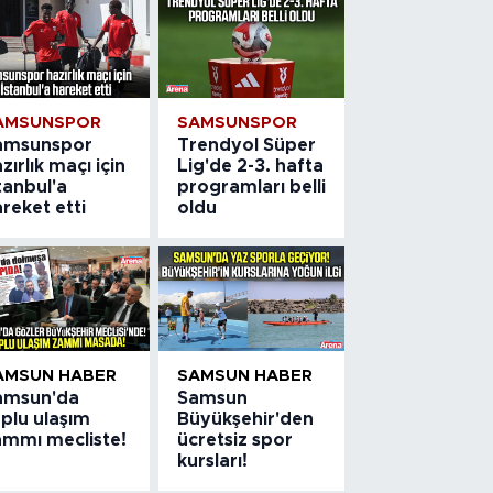
AMSUNSPOR
SAMSUNSPOR
amsunspor
Trendyol Süper
zırlık maçı için
Lig'de 2-3. hafta
tanbul'a
programları belli
reket etti
oldu
AMSUN HABER
SAMSUN HABER
amsun'da
Samsun
plu ulaşım
Büyükşehir'den
ammı mecliste!
ücretsiz spor
kursları!