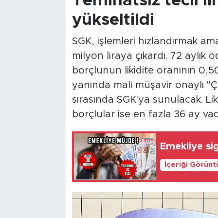
Teminatsız tecil li
yükseltildi
SGK, işlemleri hızlandırmak amac
milyon liraya çıkardı. 72 aylık
borçlunun likidite oranının 0,5
yanında mali müşavir onaylı 
sırasında SGK'ya sunulacak. Liki
borçlular ise en fazla 36 ay v
Emekliye si
İçeriği Görünt