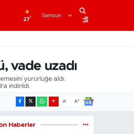
Samsun
°
27
tü, vade uzadı
emesini yürürlüğe aldı.
a indirildi.
-
+
A
A
on Haberler