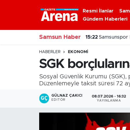
Resmi İlanlar
Sam
Gündem Haberleri
Nöbetçi Eczaneler
Samsun Haber
Hava Durumu
15:22
Samsunspor ha
Samsun Namaz Vakitleri
HABERLER
EKONOMI
SGK borçluların
Trafik Durumu
Sosyal Güvenlik Kurumu (SGK), pr
Süper Lig Puan Durumu ve Fikstür
Düzenlemeyle taksit süresi 72 aya 
Tüm Manşetler
GÜLNAZ ÇAKICI
08.07.2026 - 16:32
EDITÖR
YAYINLANMA
Son Dakika Haberleri
Haber Arşivi