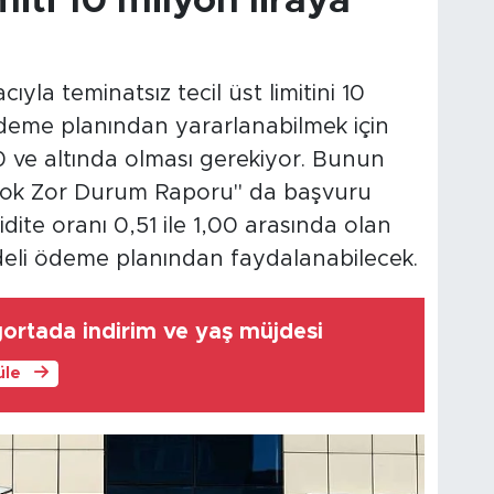
miti 10 milyon liraya
ıyla teminatsız tecil üst limitini 10
 ödeme planından yararlanabilmek için
0 ve altında olması gerekiyor. Bunun
"Çok Zor Durum Raporu" da başvuru
dite oranı 0,51 ile 1,00 arasında olan
adeli ödeme planından faydalanabilecek.
gortada indirim ve yaş müjdesi
üle