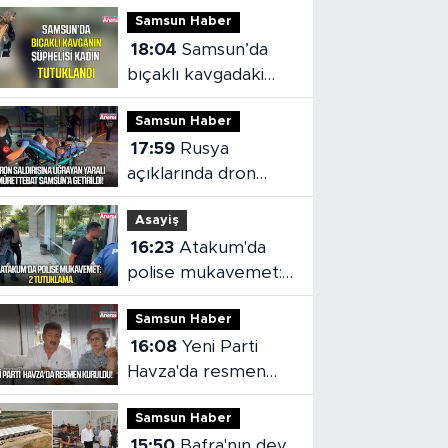
Samsun Haber
18:04
Samsun’da
bıçaklı kavgadaki
kadın şüpheli
Samsun Haber
tutuklandı
17:59
Rusya
açıklarında dron
saldırısı: Yaralı
Asayiş
mürettebat
16:23
Atakum'da
Samsun'a getirildi
polise mukavemet:
2 tutuklama
Samsun Haber
16:08
Yeni Parti
Havza'da resmen
kuruldu
Samsun Haber
15:50
Bafra'nın dev