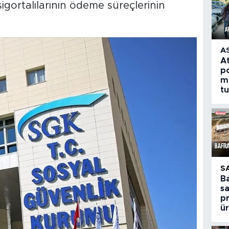
gortalılarının ödeme süreçlerinin
A
A
po
m
t
S
B
s
p
ür