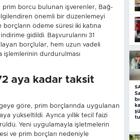
 prim borcu bulunan işverenler, Bağ-
i ilgilendiren önemli bir düzenlemeyi
 borçların ödeme süresi iki katına
 indirime gidildi. Başvurularını 31
ayan borçlular, hem uzun vadeli
işlemlerinin durdurulması
72 aya kadar taksit
S
S
bı
lgeye göre, prim borçlarında uygulanan
k
şü
 yükseltildi. Ayrıca yıllık tecil faizi
tu
üldü. Yeni uygulamayla işletmelerin
si ve prim borçları nedeniyle