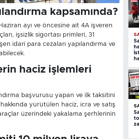
pılandırma kapsamında?
iran ayı ve öncesine ait 4A işveren
rı, işsizlik sigortası primleri, 31
S
S
en idari para cezaları yapılandırma ve
ha
İs
bilecek.
ha
erin haciz işlemleri
ırma başvurusu yapan ve ilk taksitini
hakkında yürütülen haciz, icra ve satış
S
S
araçlar üzerindeki yakalama şerhlerinin
to
z