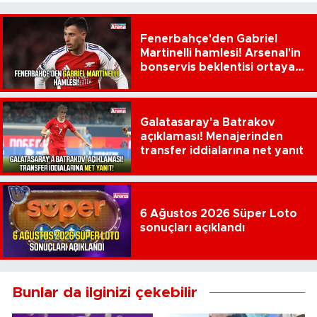
Fenerbahçe'den Gabriel
Martinelli hamlesi! Arsenal'in
bonservis beklentisi ortaya
çıktı
Galatasaray'a Batrakov
açıklaması! Menajerinden
transfer iddialarına net yanıt
6 Ağustos 2026 Süper Loto
sonuçları açıklandı
Bunlar da ilginizi çekebilir