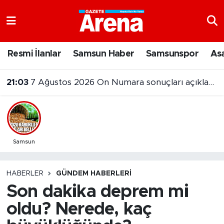
Nöbetçi Eczaneler
Resmi İlanlar
Samsun Haber
Samsunspor
As
Hava Durumu
21:03
7 Ağustos 2026 On Numara sonuçları açıklandı
Samsun Namaz Vakitleri
Trafik Durumu
Süper Lig Puan Durumu ve Fikstür
Samsun
Tüm Manşetler
HABERLER
GÜNDEM HABERLERI
Son dakika deprem mi
Son Dakika Haberleri
oldu? Nerede, kaç
Haber Arşivi