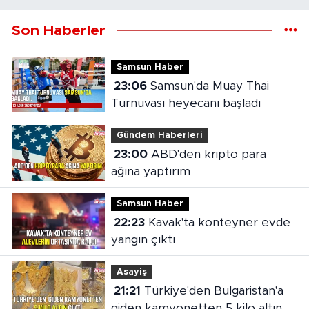
Son Haberler
Samsun Haber
23:06
Samsun'da Muay Thai
Turnuvası heyecanı başladı
Gündem Haberleri
23:00
ABD'den kripto para
ağına yaptırım
Samsun Haber
22:23
Kavak'ta konteyner evde
yangın çıktı
Asayiş
21:21
Türkiye'den Bulgaristan'a
giden kamyonetten 5 kilo altın