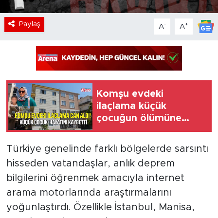
Paylaş
-
+
A
A
Komşu evdeki
ilaçlama küçük
çocuğun ölümüne
neden oldu
Türkiye genelinde farklı bölgelerde sarsıntı
hisseden vatandaşlar, anlık deprem
bilgilerini öğrenmek amacıyla internet
arama motorlarında araştırmalarını
yoğunlaştırdı. Özellikle İstanbul, Manisa,