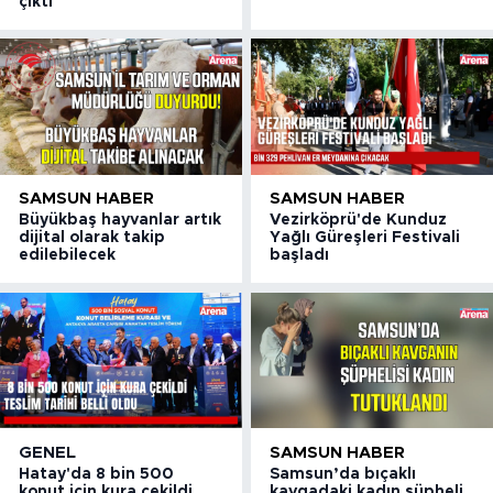
çıktı
SAMSUN HABER
SAMSUN HABER
Büyükbaş hayvanlar artık
Vezirköprü'de Kunduz
dijital olarak takip
Yağlı Güreşleri Festivali
edilebilecek
başladı
GENEL
SAMSUN HABER
Hatay'da 8 bin 500
Samsun’da bıçaklı
konut için kura çekildi
kavgadaki kadın şüpheli