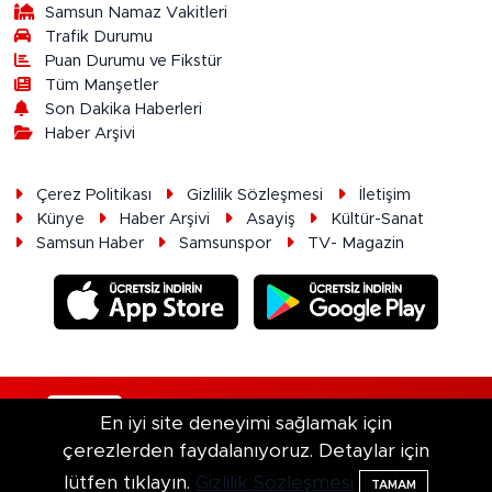
Samsun Namaz Vakitleri
Trafik Durumu
Puan Durumu ve Fikstür
Tüm Manşetler
Son Dakika Haberleri
Haber Arşivi
Çerez Politikası
Gizlilik Sözleşmesi
İletişim
Künye
Haber Arşivi
Asayiş
Kültür-Sanat
Samsun Haber
Samsunspor
TV- Magazin
RSS
Copyright © 2026. Her hakkı saklıdır.
En iyi site deneyimi sağlamak için
çerezlerden faydalanıyoruz. Detaylar için
Haber Yazılımı:
TE Bilişim
lütfen tıklayın.
Gizlilik Sözleşmesi
TAMAM