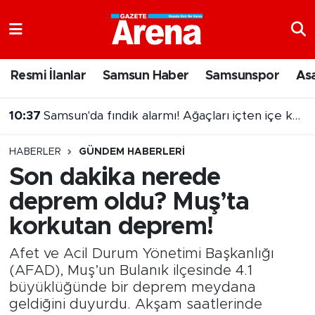
Nöbetçi Eczaneler
Resmi İlanlar
Samsun Haber
Samsunspor
As
Hava Durumu
10:37
Samsun'da fındık alarmı! Ağaçları içten içe kurutuyor
Samsun Namaz Vakitleri
HABERLER
GÜNDEM HABERLERI
Trafik Durumu
Son dakika nerede
deprem oldu? Muş’ta
Süper Lig Puan Durumu ve Fikstür
korkutan deprem!
Tüm Manşetler
Afet ve Acil Durum Yönetimi Başkanlığı
Son Dakika Haberleri
(AFAD), Muş’un Bulanık ilçesinde 4.1
büyüklüğünde bir deprem meydana
geldiğini duyurdu. Akşam saatlerinde
Haber Arşivi