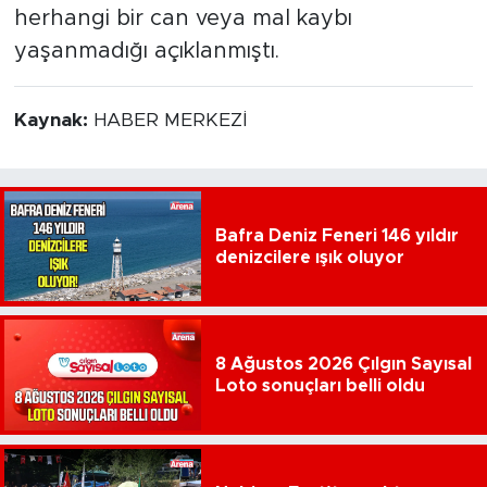
herhangi bir can veya mal kaybı
yaşanmadığı açıklanmıştı.
Kaynak:
HABER MERKEZİ
Bafra Deniz Feneri 146 yıldır
denizcilere ışık oluyor
8 Ağustos 2026 Çılgın Sayısal
Loto sonuçları belli oldu