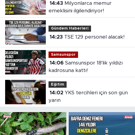
14:43
Milyonlarca memur
emeklisini ilgilendiriyor!
Gündem Haberleri
14:23
TSE 129 personel alacak!
Samsunspor
14:06
Samsunspor 18'lik yıldızı
kadrosuna kattı!
Eğitim
14:02
YKS tercihleri için son gün
yarın