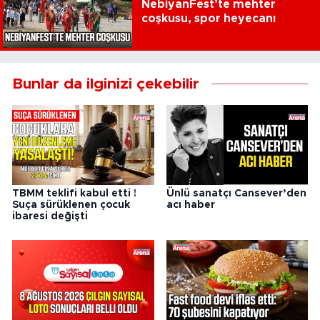
NebiyanFest’te mehter
coşkusu, spor heyecanı
Bunlar da ilginizi çekebilir
TBMM teklifi kabul etti !
Ünlü sanatçı Cansever’den
Suça sürüklenen çocuk
acı haber
ibaresi değişti