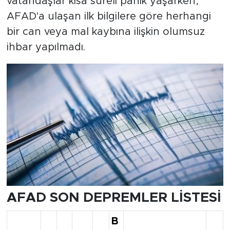
vatandaşlar kısa süreli panik yaşarken,
AFAD'a ulaşan ilk bilgilere göre herhangi
bir can veya mal kaybına ilişkin olumsuz
ihbar yapılmadı.
AFAD SON DEPREMLER LİSTESİ
B