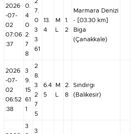
2
2026
0.
7.
Marmara Denizi
-07-
4
0
13.
M
1.
- [03.30 km]
02
0
3
4
L
2
Biga
07:06
2
3
(Çanakkale)
:37
7
61
8
2
2026
3
8.
-07-
9.
3
6.4
M
2.
Sındırgı
02
15
2
5
L
8
(Balıkesir)
06:52
61
7
:38
1
5
3
3