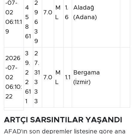
-07-
2
4
M
1.
Aladağ
02
9
7.0
5
L
6
(Adana)
06:11:1
6
8
9
3
61
9
3
2
2026
9.
7.
-07-
2
31
M
Bergama
02
7.0
1.1
2
3
L
(İzmir)
06:10:
61
3
22
1
3
ARTÇI SARSINTILAR YAŞANDI
AFAD'ın son depremler listesine göre ana