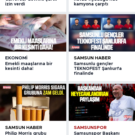
izin verdi
kamyona çarptı
EKONOMI
SAMSUN HABER
Emekli maaşlarına bir
Samsunlu gençler
kesinti daha!
TEKNOFEST Şanlıurfa
finalinde
SAMSUN HABER
SAMSUNSPOR
Philip Morris grubu
Samsunspor Başkanı