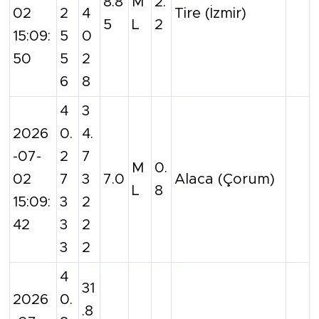
8.8
M
2.
02
2
4
Tire (İzmir)
5
L
2
15:09:
5
0
50
5
2
6
8
4
3
2026
0.
4.
-07-
2
7
M
0.
02
7
3
7.0
Alaca (Çorum)
L
8
15:09:
3
2
42
3
2
3
2
4
31
2026
0.
.8