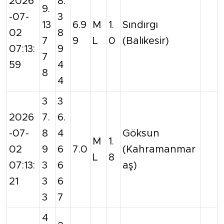
2026
8.
9.
-07-
3
13
6.9
M
1.
Sındırgı
02
8
7
9
L
0
(Balıkesir)
07:13:
9
7
59
4
8
4
3
3
2026
7.
6.
-07-
8
4
Göksun
M
1.
02
9
6
7.0
(Kahramanmar
L
8
07:13:
3
6
aş)
21
3
6
3
7
4