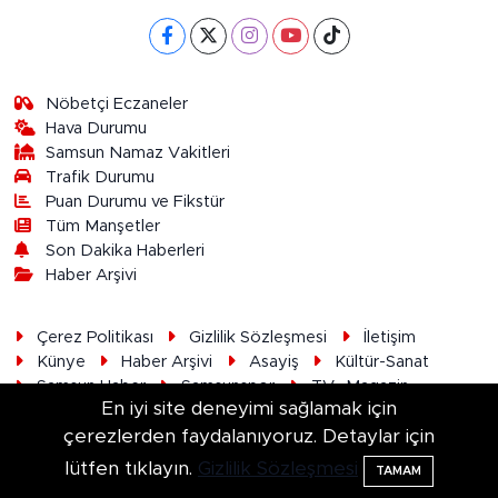
Nöbetçi Eczaneler
Hava Durumu
Samsun Namaz Vakitleri
Trafik Durumu
Puan Durumu ve Fikstür
Tüm Manşetler
Son Dakika Haberleri
Haber Arşivi
Çerez Politikası
Gizlilik Sözleşmesi
İletişim
Künye
Haber Arşivi
Asayiş
Kültür-Sanat
Samsun Haber
Samsunspor
TV- Magazin
En iyi site deneyimi sağlamak için
çerezlerden faydalanıyoruz. Detaylar için
lütfen tıklayın.
Gizlilik Sözleşmesi
TAMAM