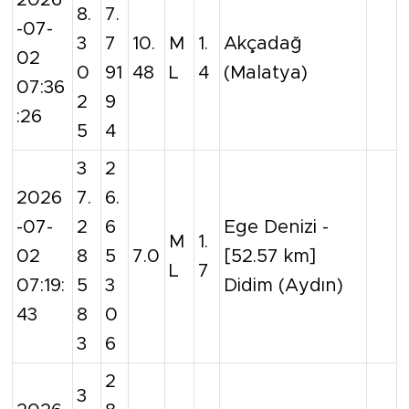
8.
7.
-07-
3
7
10.
M
1.
Akçadağ
02
0
91
48
L
4
(Malatya)
07:36
2
9
:26
5
4
3
2
2026
7.
6.
-07-
2
6
Ege Denizi -
M
1.
02
8
5
7.0
[52.57 km]
L
7
07:19:
5
3
Didim (Aydın)
43
8
0
3
6
2
3