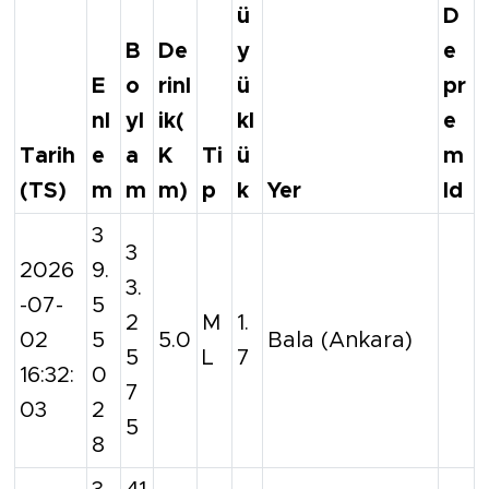
ü
D
B
De
y
e
E
o
rinl
ü
pr
nl
yl
ik(
kl
e
Tarih
e
a
K
Ti
ü
m
(TS)
m
m
m)
p
k
Yer
Id
3
3
2026
9.
3.
-07-
5
2
M
1.
02
5
5.0
Bala (Ankara)
5
L
7
16:32:
0
7
03
2
5
8