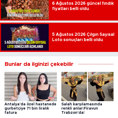
6 Ağustos 2026 güncel fındık
fiyatları belli oldu
5 Ağustos 2026 Çılgın Sayısal
Loto sonuçları belli oldu
Bunlar da ilginizi çekebilir
Antalya'da özel hastanede
Salah karşılamasında
gurbetçiye 71 bin liralık
renkli anlar:Firavun
fatura
Trabzon'da!