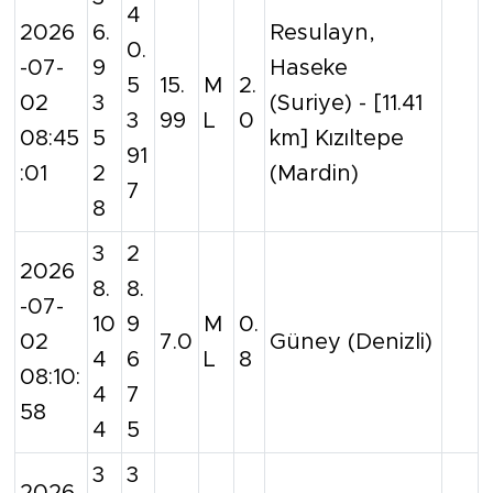
4
2026
6.
Resulayn,
0.
-07-
9
Haseke
5
15.
M
2.
02
3
(Suriye) - [11.41
3
99
L
0
08:45
5
km] Kızıltepe
91
:01
2
(Mardin)
7
8
3
2
2026
8.
8.
-07-
10
9
M
0.
02
7.0
Güney (Denizli)
4
6
L
8
08:10:
4
7
58
4
5
3
3
2026