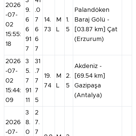
3
41
2026
9.
.0
Palandöken
-07-
6
7
14.
M
1.
Baraj Gölü -
02
6
6
73
L
5
[03.87 km] Çat
15:55:
91
6
(Erzurum)
18
7
7
2026
3
31
Akdeniz -
-07-
5.
.7
19.
M
2.
[69.54 km]
02
7
7
74
L
5
Gazipaşa
15:44:
91
7
(Antalya)
09
11
5
3
2
2026
8.
7.
-07-
0
7