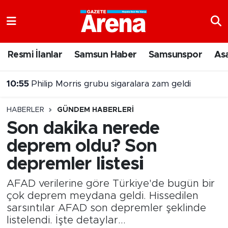
Nöbetçi Eczaneler
Resmi İlanlar
Samsun Haber
Samsunspor
As
Hava Durumu
10:55
Philip Morris grubu sigaralara zam geldi
Samsun Namaz Vakitleri
HABERLER
GÜNDEM HABERLERI
Trafik Durumu
Son dakika nerede
deprem oldu? Son
Süper Lig Puan Durumu ve Fikstür
depremler listesi
Tüm Manşetler
AFAD verilerine göre Türkiye'de bugün bir
Son Dakika Haberleri
çok deprem meydana geldi. Hissedilen
sarsıntılar AFAD son depremler şeklinde
listelendi. İşte detaylar...
Haber Arşivi