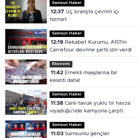
Samsun Haber
12:37
Üç branşta çevrim içi
hizmet
Samsun Haber
12:19
Rekabet Kurumu, A101'in
Carrefour devrine şartlı izin verdi
Ekonomi
11:42
Emekli maaşlarına bir
kesinti daha!
Samsun Haber
11:38
Canlı tavuk yüklü tır havza
viyadüğü'nde kamyona çarptı
Samsun Haber
11:03
Samsunlu gençler