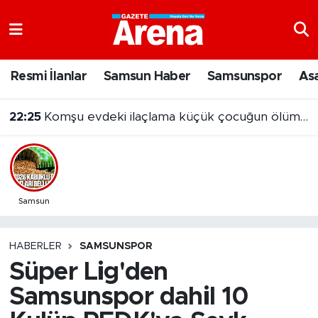
Nöbetçi Eczaneler
Resmi İlanlar
Samsun Haber
Samsunspor
As
Hava Durumu
22:25
Komşu evdeki ilaçlama küçük çocuğun ölümüne neden oldu
Samsun Namaz Vakitleri
Trafik Durumu
Süper Lig Puan Durumu ve Fikstür
Samsun
Tüm Manşetler
HABERLER
SAMSUNSPOR
Süper Lig'den
Son Dakika Haberleri
Samsunspor dahil 10
Haber Arşivi