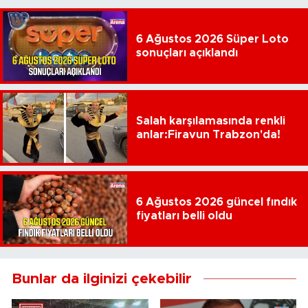
6 Ağustos 2026 Süper Loto
sonuçları açıklandı
Salah karşılamasında renkli
anlar:Firavun Trabzon'da!
6 Ağustos 2026 güncel fındık
fiyatları belli oldu
Bunlar da ilginizi çekebilir