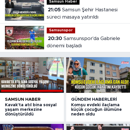
Samsun Haber
21:05
Samsun Şehir Hastanesi
süreci masaya yatırıldı
Samsunspor
20:30
Samsunspor'da Gabriele
dönemi başladı
SAMSUN HABER
GÜNDEM HABERLERI
Kavak'ta atıl bina sosyal
Komşu evdeki ilaçlama
yaşam merkezine
küçük çocuğun ölümüne
dönüştürüldü
neden oldu