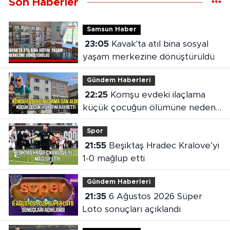
Son Haberler
Samsun Haber
23:05
Kavak'ta atıl bina sosyal
yaşam merkezine dönüştürüldü
Gündem Haberleri
22:25
Komşu evdeki ilaçlama
küçük çocuğun ölümüne neden
oldu
Spor
21:55
Beşiktaş Hradec Kralove’yi
1-0 mağlup etti
Gündem Haberleri
21:35
6 Ağustos 2026 Süper
Loto sonuçları açıklandı