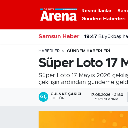
Resmi İlanlar
Sam
Gündem Haberleri
Nöbetçi Eczaneler
Samsun Haber
Hava Durumu
19:47
Büyükbaş hayv
18:55
Vezirköprü'de
Samsun Namaz Vakitleri
HABERLER
GÜNDEM HABERLERI
Süper Loto 17 M
Trafik Durumu
Süper Loto 17 Mayıs 2026 çekiliş 
Süper Lig Puan Durumu ve Fikstür
çekilişin ardından gündeme geld
Tüm Manşetler
GÜLNAZ ÇAKICI
17.05.2026 - 21:30
EDITÖR
YAYINLANMA
Son Dakika Haberleri
Haber Arşivi