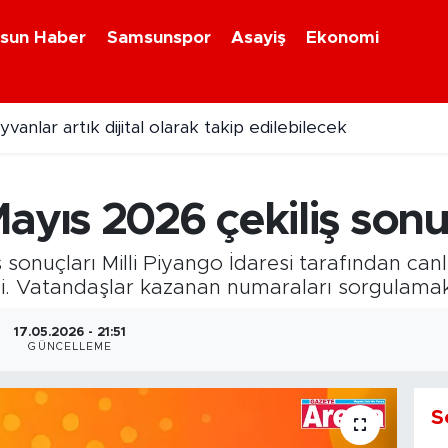
sun Haber
Samsunspor
Asayiş
Ekonomi
anlar artık dijital olarak takip edilebilecek
 Kunduz Yağlı Güreşleri Festivali başladı
ayıs 2026 çekiliş sonu
sonuçları Milli Piyango İdaresi tarafından canl
i. Vatandaşlar kazanan numaraları sorgulamak 
17.05.2026 - 21:51
GÜNCELLEME
S