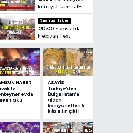
kuru yük gemisi İHA
saldırısına uğradı
Samsun Haber
20:00
Samsun'da
Nebiyan Fest
Başladı
AMSUN HABER
ASAYIŞ
avak'ta
Türkiye'den
onteyner evde
Bulgaristan'a
ngın çıktı
giden
kamyonetten 5
kilo altın çıktı