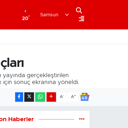
Samsun
°
20
çları
ı yayında gerçekleştirilen
için sonuç ekranına yöneldi.
-
+
A
A
on Haberler