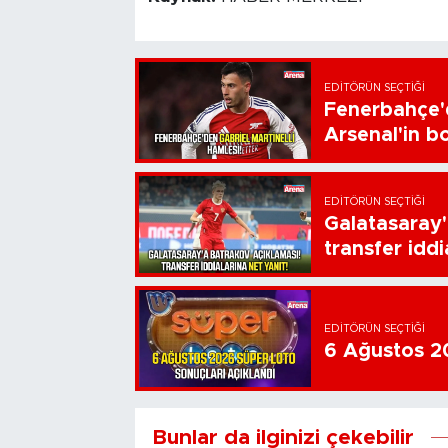
EDITÖRÜN SEÇTIĞI
Fenerbahçe'd
Arsenal'in bo
EDITÖRÜN SEÇTIĞI
Galatasaray'
transfer iddi
EDITÖRÜN SEÇTIĞI
6 Ağustos 20
Bunlar da ilginizi çekebilir