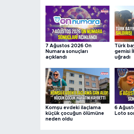
7 Ağustos 2026 On
Türk ba
Numara sonuçları
gemisi İ
açıklandı
uğradı
Komşu evdeki ilaçlama
6 Ağust
küçük çocuğun ölümüne
Loto son
neden oldu