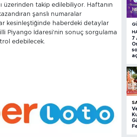
 üzerinden takip edilebiliyor. Haftanın
kazandıran şanslı numaralar
ar kesinleştiğinde haberdeki detaylar
G
lli Piyango İdaresi'nin sonuç sorgulama
H
7
trol edebilecek.
O
so
aç
S
V
K
Gü
Fe