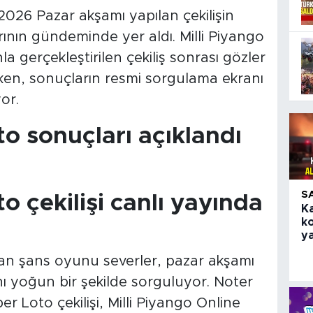
2026 Pazar akşamı yapılan çekilişin
nın gündeminde yer aldı. Milli Piyango
a gerçekleştirilen çekiliş sonrası gözler
ken, sonuçların resmi sorgulama ekranı
or.
o sonuçları açıklandı
S
o çekilişi canlı yayında
K
k
ya
ran şans oyunu severler, pazar akşamı
nı yoğun bir şekilde sorguluyor. Noter
r Loto çekilişi, Milli Piyango Online