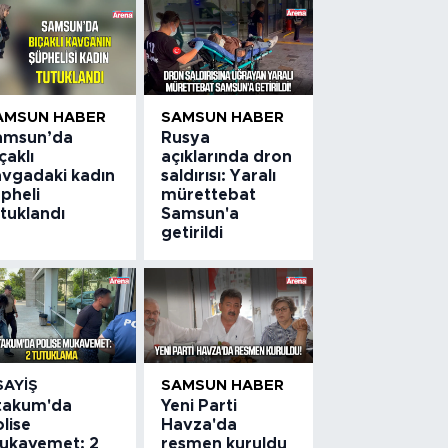
AMSUN HABER
SAMSUN HABER
amsun’da
Rusya
çaklı
açıklarında dron
avgadaki kadın
saldırısı: Yaralı
pheli
mürettebat
tuklandı
Samsun'a
getirildi
SAYIŞ
SAMSUN HABER
takum'da
Yeni Parti
lise
Havza'da
ukavemet: 2
resmen kuruldu