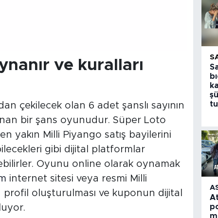
S
ynanır ve kuralları
S
bı
k
şü
tu
ndan çekilecek olan 6 adet şanslı sayının
nan bir şans oyunudur. Süper Loto
 yakın Milli Piyango satış bayilerini
cekleri gibi dijital platformlar
bilirler. Oyunu online olarak oynamak
om
internet sitesi veya resmi Milli
A
rofil oluşturulması ve kuponun dijital
A
po
luyor.
m