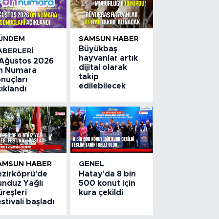
ÜNDEM
SAMSUN HABER
Büyükbaş
ABERLERI
hayvanlar artık
 Ağustos 2026
dijital olarak
n Numara
takip
nuçları
edilebilecek
ıklandı
AMSUN HABER
GENEL
ezirköprü'de
Hatay'da 8 bin
unduz Yağlı
500 konut için
reşleri
kura çekildi
stivali başladı