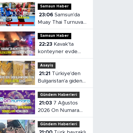
Samsun Haber
23:06
Samsun'da
Muay Thai Turnuvası
heyecanı başladı
Samsun Haber
22:23
Kavak'ta
konteyner evde
yangın çıktı
Asayiş
21:21
Türkiye'den
Bulgaristan'a giden
kamyonetten 5 kilo
Gündem Haberleri
altın çıktı
21:03
7 Ağustos
2026 On Numara
sonuçları açıklandı
Gündem Haberleri
21:00
Türk bayraklı