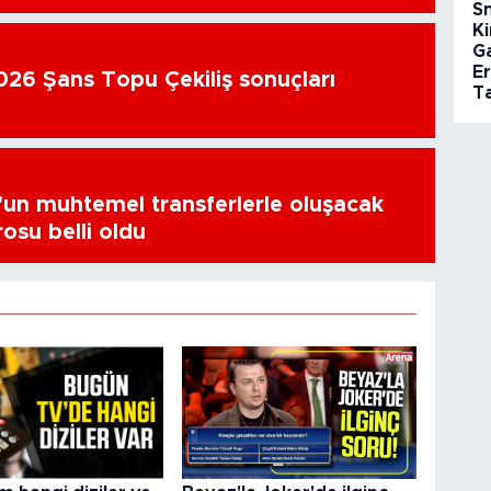
S
Ki
G
E
26 Şans Topu Çekiliş sonuçları
Ta
un muhtemel transferlerle oluşacak
osu belli oldu