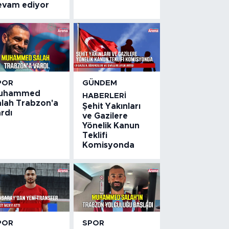
evam ediyor
POR
GÜNDEM
uhammed
HABERLERI
alah Trabzon'a
Şehit Yakınları
rdı
ve Gazilere
Yönelik Kanun
Teklifi
Komisyonda
POR
SPOR