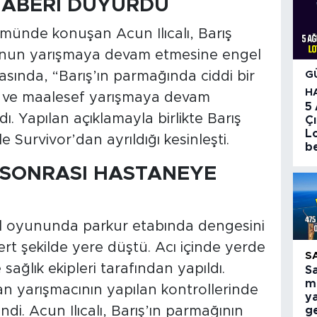
 HABERİ DUYURDU
lümünde konuşan Acun Ilıcalı, Barış
unun yarışmaya devam etmesine engel
amasında, “Barış’ın parmağında ciddi bir
G
H
or ve maalesef yarışmaya devam
5
ı. Yapılan açıklamayla birlikte Barış
Çı
Lo
 Survivor’dan ayrıldığı kesinleşti.
be
 SONRASI HASTANEYE
 oyununda parkur etabında dengesini
rt şekilde yere düştü. Acı içinde yerde
S
ağlık ekipleri tarafından yapıldı.
S
mi
n yarışmacının yapılan kontrollerinde
ya
di. Acun Ilıcalı, Barış’ın parmağının
g