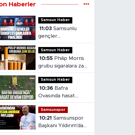
on Haberler
Samsun Haber
11:03
Samsunlu
gençler
TEKNOFEST
Samsun Haber
Şanlıurfa finalinde
10:55
Philip Morris
grubu sigaralara zam
geldi
Samsun Haber
10:36
Bafra
Ovasında hasat
devam ediyor
Samsunspor
10:21
Samsunspor
Başkanı Yıldırım'dan
heyecanlandıran