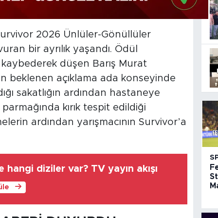
urvivor 2026 Ünlüler-Gönüllüler
an bir ayrılık yaşandı. Ödül
 kaybederek düşen Barış Murat
kin beklenen açıklama ada konseyinde
dığı sakatlığın ardından hastaneye
 parmağında kırık tespit edildiği
melerin ardından yarışmacının Survivor’a
S
F
hangi diziler var? TV yayın akışı
St
Ma
üle