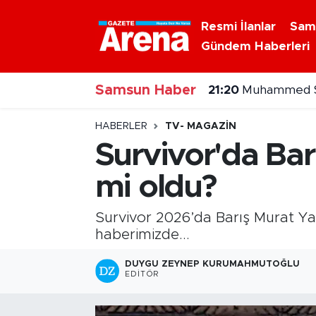
Resmi İlanlar
Sam
Gündem Haberleri
Nöbetçi Eczaneler
Samsun Haber
Hava Durumu
21:20
Muhammed Sa
Samsun Namaz Vakitleri
HABERLER
TV- MAGAZIN
Survivor'da Barı
Trafik Durumu
mi oldu?
Süper Lig Puan Durumu ve Fikstür
Survivor 2026’da Barış Murat Yağc
Tüm Manşetler
haberimizde...
DUYGU ZEYNEP KURUMAHMUTOĞLU
Son Dakika Haberleri
EDITÖR
Haber Arşivi