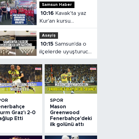
Samsun Haber
paylaşım
10:16
Kavak'ta yaz
Kur'an kursu
öğrencileri
Asayiş
turnuvada buluştu
10:15
Samsun'da o
ilçelerde uyuşturucu
operasyonu
POR
SPOR
enerbahçe
Mason
urm Graz'ı 2-0
Greenwood
ğlup Etti
Fenerbahçe'deki
ilk golünü attı