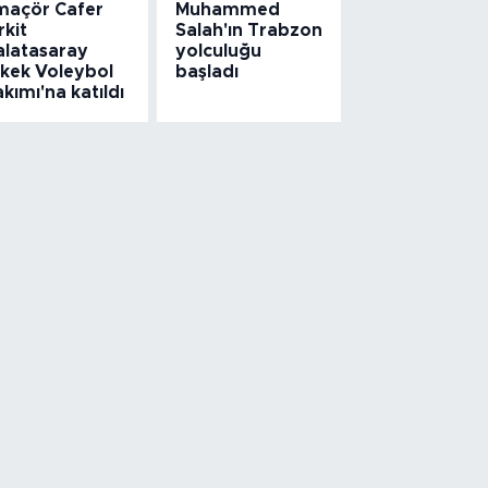
maçör Cafer
Muhammed
rkit
Salah'ın Trabzon
alatasaray
yolculuğu
rkek Voleybol
başladı
kımı'na katıldı