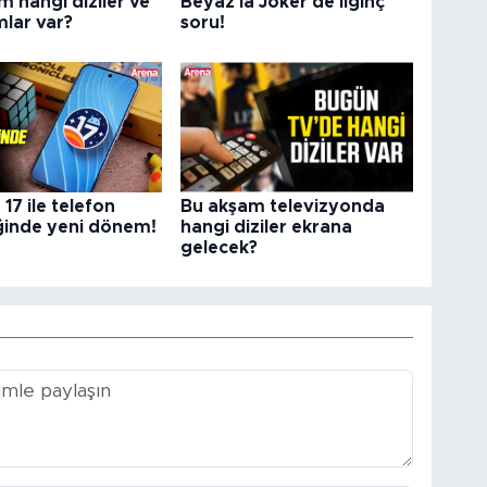
 hangi diziler ve
Beyaz'la Joker'de ilginç
lar var?
soru!
17 ile telefon
Bu akşam televizyonda
ğinde yeni dönem!
hangi diziler ekrana
gelecek?