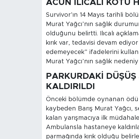
ACUN ILICALI KÖTÜ
Survivor’ın 14 Mayıs tarihli bö
Murat Yağcı’nın sağlık durum
olduğunu belirtti. Ilıcalı açıkl
kırık var, tedavisi devam ediy
edemeyecek” ifadelerini kulland
Murat Yağcı’nın sağlık nedeniyle
PARKURDAKİ DÜŞÜŞ
KALDIRILDI
Önceki bölümde oynanan ödül
kaybeden Barış Murat Yağcı, se
kalan yarışmacıya ilk müdahale s
Ambulansla hastaneye kaldırıla
parmağında kırık olduğu belirlen