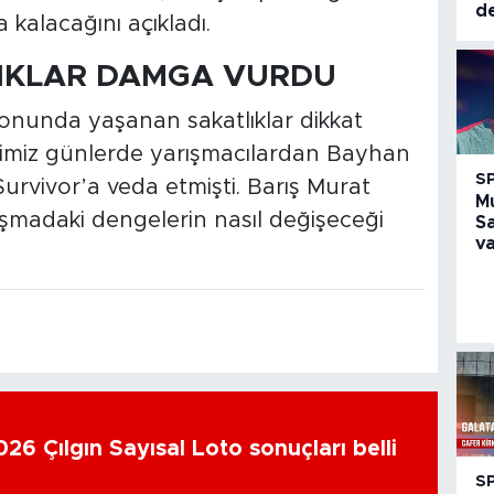
d
 kalacağını açıkladı.
LIKLAR DAMGA VURDU
nunda yaşanan sakatlıklar dikkat
imiz günlerde yarışmacılardan Bayhan
S
urvivor’a veda etmişti. Barış Murat
M
arışmadaki dengelerin nasıl değişeceği
S
va
26 Çılgın Sayısal Loto sonuçları belli
S