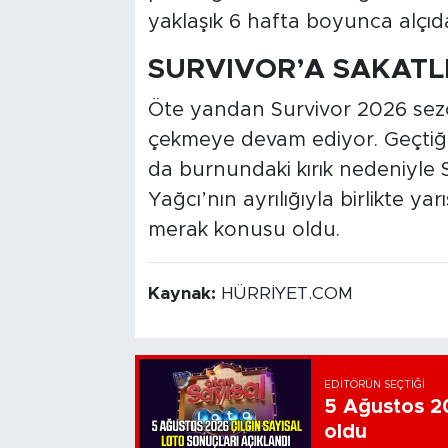
yaklaşık 6 hafta boyunca alçıda
SURVIVOR’A SAKAT
Öte yandan Survivor 2026 sezo
çekmeye devam ediyor. Geçtiğ
da burnundaki kırık nedeniyle S
Yağcı’nın ayrılığıyla birlikte y
merak konusu oldu.
Kaynak:
HÜRRİYET.COM
EDITÖRÜN SEÇTIĞI
5 Ağustos 20
oldu