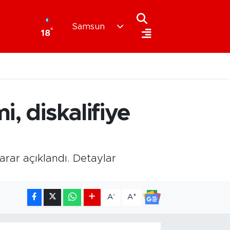
Samsun
°
18
, diskalifiye
karar açıklandı. Detaylar
-
+
A
A