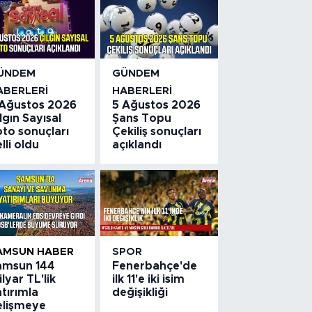
ÜNDEM
GÜNDEM
ABERLERI
HABERLERI
 Ağustos 2026
5 Ağustos 2026
lgın Sayısal
Şans Topu
to sonuçları
Çekiliş sonuçları
lli oldu
açıklandı
AMSUN HABER
SPOR
amsun 144
Fenerbahçe'de
lyar TL'lik
ilk 11'e iki isim
tırımla
değişikliği
elişmeye