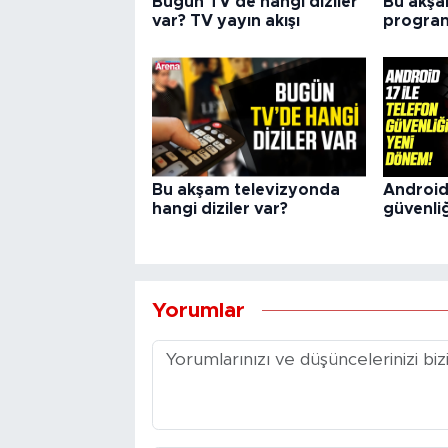
Bugün TV'de hangi diziler
Bu akşam
var? TV yayın akışı
program
Bu akşam televizyonda
Android 
hangi diziler var?
güvenli
Yorumlar