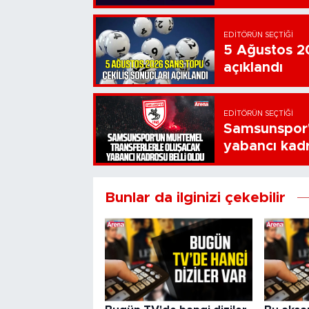
EDITÖRÜN SEÇTIĞI
5 Ağustos 20
açıklandı
EDITÖRÜN SEÇTIĞI
Samsunspor'
yabancı kadr
Bunlar da ilginizi çekebilir