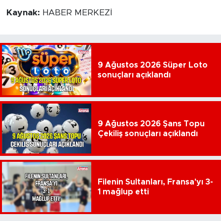
Kaynak:
HABER MERKEZİ
9 Ağustos 2026 Süper Loto
sonuçları açıklandı
9 Ağustos 2026 Şans Topu
Çekiliş sonuçları açıklandı
Filenin Sultanları, Fransa'yı 3-
1 mağlup etti