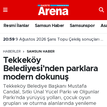
Nöbetçi Eczaneler
Resmi İlanlar
Samsun Haber
Samsunspor
As
Hava Durumu
20:59
9 Ağustos 2026 Şans Topu Çekiliş sonuçları açıklandı
Samsun Namaz Vakitleri
20:10
Atakum sahilinde yeğenini kurtarma çabası faciayla bitti
HABERLER
SAMSUN HABER
Trafik Durumu
Tekkeköy
Belediyesi’nden parklara
Süper Lig Puan Durumu ve Fikstür
modern dokunuş
Tüm Manşetler
Tekkeköy Belediye Başkanı Mustafa
Son Dakika Haberleri
Candal, Sıtkı Ünal Yücel Parkı ve Olgunlar
Parkı’nda yürüyüş yolları, çocuk oyun
grupları ve oturma alanlarında yenileme
Haber Arşivi