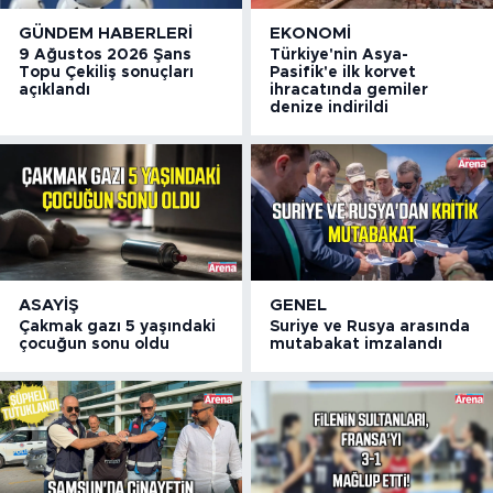
GÜNDEM HABERLERI
EKONOMI
9 Ağustos 2026 Şans
Türkiye'nin Asya-
Topu Çekiliş sonuçları
Pasifik'e ilk korvet
açıklandı
ihracatında gemiler
denize indirildi
ASAYIŞ
GENEL
Çakmak gazı 5 yaşındaki
Suriye ve Rusya arasında
çocuğun sonu oldu
mutabakat imzalandı