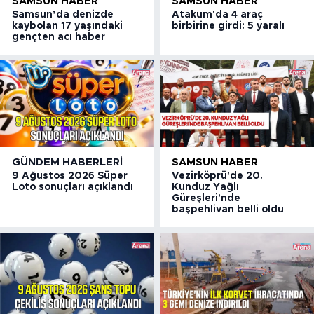
SAMSUN HABER
SAMSUN HABER
Samsun’da denizde
Atakum'da 4 araç
kaybolan 17 yaşındaki
birbirine girdi: 5 yaralı
gençten acı haber
GÜNDEM HABERLERI
SAMSUN HABER
9 Ağustos 2026 Süper
Vezirköprü'de 20.
Loto sonuçları açıklandı
Kunduz Yağlı
Güreşleri'nde
başpehlivan belli oldu