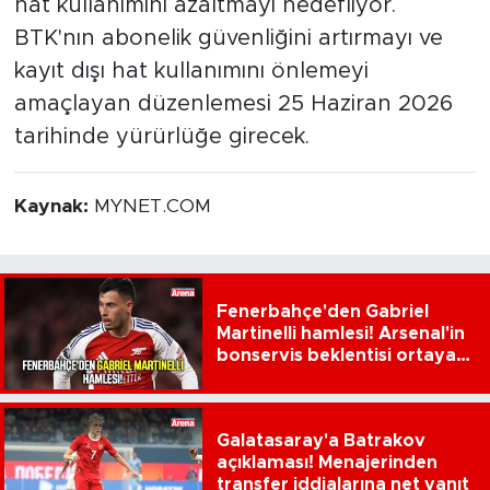
hat kullanımını azaltmayı hedefliyor.
BTK'nın abonelik güvenliğini artırmayı ve
kayıt dışı hat kullanımını önlemeyi
amaçlayan düzenlemesi 25 Haziran 2026
tarihinde yürürlüğe girecek.
Kaynak:
MYNET.COM
Fenerbahçe'den Gabriel
Martinelli hamlesi! Arsenal'in
bonservis beklentisi ortaya
çıktı
Galatasaray'a Batrakov
açıklaması! Menajerinden
transfer iddialarına net yanıt