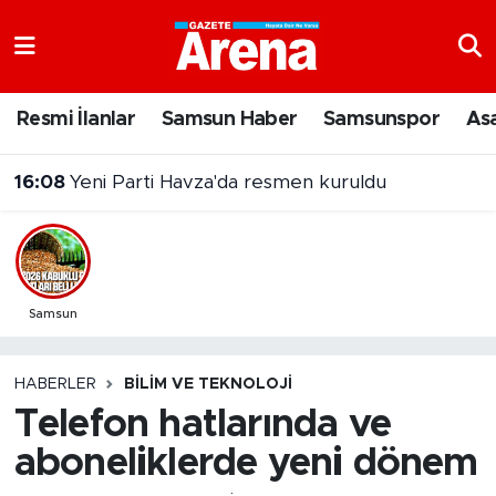
Nöbetçi Eczaneler
Resmi İlanlar
Samsun Haber
Samsunspor
As
Hava Durumu
16:08
Yeni Parti Havza'da resmen kuruldu
Samsun Namaz Vakitleri
Trafik Durumu
Süper Lig Puan Durumu ve Fikstür
Samsun
Tüm Manşetler
HABERLER
BILIM VE TEKNOLOJI
Telefon hatlarında ve
Son Dakika Haberleri
aboneliklerde yeni dönem
Haber Arşivi