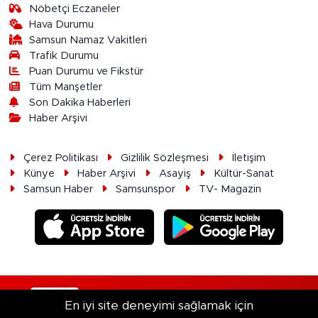
Nöbetçi Eczaneler
Hava Durumu
Samsun Namaz Vakitleri
Trafik Durumu
Puan Durumu ve Fikstür
Tüm Manşetler
Son Dakika Haberleri
Haber Arşivi
Çerez Politikası
Gizlilik Sözleşmesi
İletişim
Künye
Haber Arşivi
Asayiş
Kültür-Sanat
Samsun Haber
Samsunspor
TV- Magazin
RSS
Copyright © 2026. Her hakkı saklıdır.
En iyi site deneyimi sağlamak için