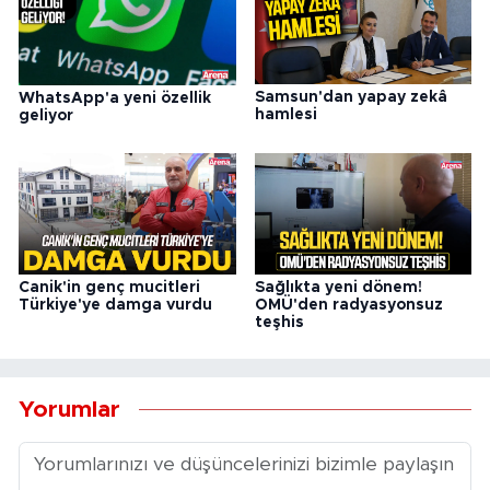
Samsun'dan yapay zekâ
WhatsApp'a yeni özellik
hamlesi
geliyor
Canik'in genç mucitleri
Sağlıkta yeni dönem!
Türkiye'ye damga vurdu
OMÜ'den radyasyonsuz
teşhis
Yorumlar