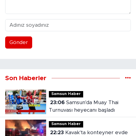
Gönder
Son Haberler
Samsun Haber
23:06
Samsun'da Muay Thai
Turnuvası heyecanı başladı
Samsun Haber
22:23
Kavak'ta konteyner evde