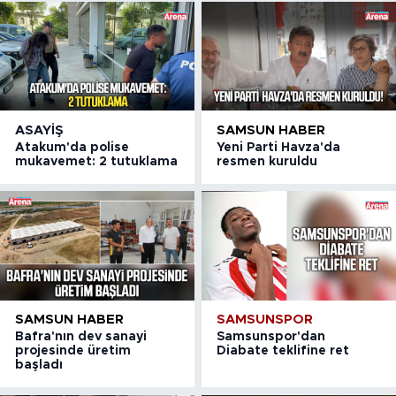
ASAYIŞ
SAMSUN HABER
Atakum'da polise
Yeni Parti Havza'da
mukavemet: 2 tutuklama
resmen kuruldu
SAMSUN HABER
SAMSUNSPOR
Bafra'nın dev sanayi
Samsunspor'dan
projesinde üretim
Diabate teklifine ret
başladı