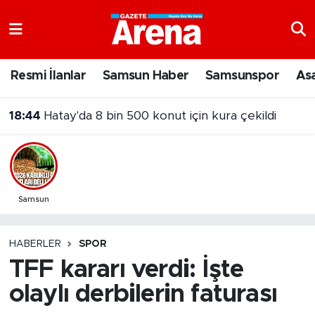
Nöbetçi Eczaneler
Resmi İlanlar
Samsun Haber
Samsunspor
As
Hava Durumu
18:44
Hatay'da 8 bin 500 konut için kura çekildi
Samsun Namaz Vakitleri
Trafik Durumu
Süper Lig Puan Durumu ve Fikstür
Samsun
Tüm Manşetler
HABERLER
SPOR
TFF kararı verdi: İşte
Son Dakika Haberleri
olaylı derbilerin faturası
Haber Arşivi