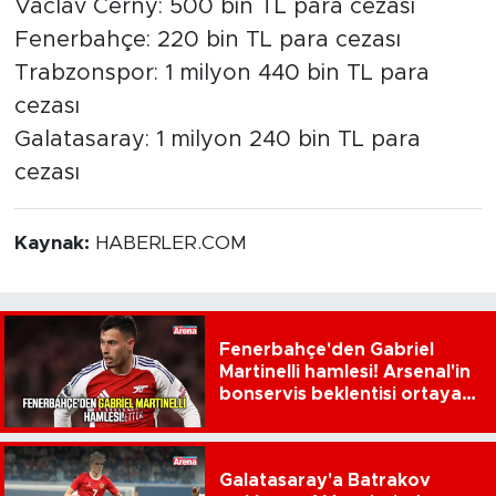
Vaclav Cerny: 500 bin TL para cezası
Fenerbahçe: 220 bin TL para cezası
Trabzonspor: 1 milyon 440 bin TL para
cezası
Galatasaray: 1 milyon 240 bin TL para
cezası
Kaynak:
HABERLER.COM
Fenerbahçe'den Gabriel
Martinelli hamlesi! Arsenal'in
bonservis beklentisi ortaya
çıktı
Galatasaray'a Batrakov