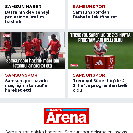
SAMSUN HABER
SAMSUNSPOR
Bafra'nın dev sanayi
Samsunspor'dan
projesinde üretim
Diabate teklifine ret
başladı
SAMSUNSPOR
SAMSUNSPOR
Samsunspor hazırlık
Trendyol Süper Lig'de 2-
maçı için İstanbul'a
3. hafta programları belli
hareket etti
oldu
Samsun son dakika haberleri, Samsunspor gelişmeleri, asayiş,