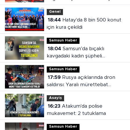
Genel
18:44
Hatay'da 8 bin 500 konut
için kura çekildi
Samsun Haber
18:04
Samsun’da bıçaklı
kavgadaki kadın şüpheli
tutuklandı
Samsun Haber
17:59
Rusya açıklarında dron
saldırısı: Yaralı mürettebat
Samsun'a getirildi
Asayiş
16:23
Atakum'da polise
mukavemet: 2 tutuklama
Samsun Haber