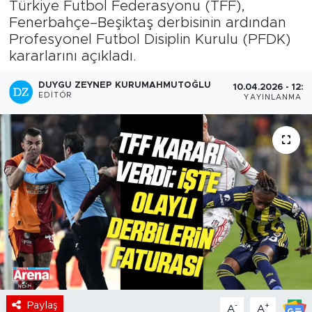
Türkiye Futbol Federasyonu (TFF),
Fenerbahçe–Beşiktaş derbisinin ardından
Profesyonel Futbol Disiplin Kurulu (PFDK)
kararlarını açıkladı.
DUYGU ZEYNEP KURUMAHMUTOĞLU
10.04.2026 - 12:1
EDITÖR
YAYINLANMA
Paylaş
-
+
A
A