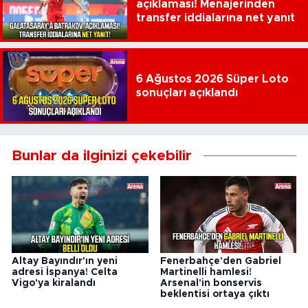
açıklaması! Menajerinden
transfer iddialarına net yanıt
6 Ağustos 2026 Süper Loto
sonuçları açıklandı
Bunlar da ilginizi çekebilir
Altay Bayındır'ın yeni
Fenerbahçe'den Gabriel
adresi İspanya! Celta
Martinelli hamlesi!
Vigo'ya kiralandı
Arsenal'in bonservis
beklentisi ortaya çıktı