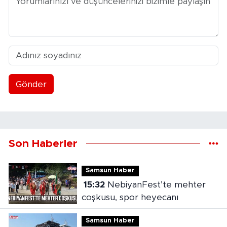
Gönder
Son Haberler
Samsun Haber
15:32
NebiyanFest’te mehter
coşkusu, spor heyecanı
Samsun Haber