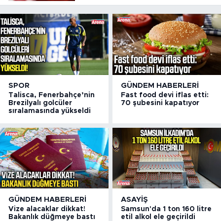
çağrı
SPOR
GÜNDEM HABERLERI
Talisca, Fenerbahçe’nin
Fast food devi iflas etti:
Brezilyalı golcüler
70 şubesini kapatıyor
sıralamasında yükseldi
GÜNDEM HABERLERI
ASAYIŞ
Vize alacaklar dikkat!
Samsun'da 1 ton 160 litre
Bakanlık düğmeye bastı
etil alkol ele geçirildi