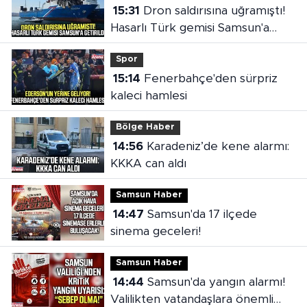
15:31
Dron saldırısına uğramıştı!
Hasarlı Türk gemisi Samsun'a
getirildi
Spor
15:14
Fenerbahçe'den sürpriz
kaleci hamlesi
Bölge Haber
14:56
Karadeniz’de kene alarmı:
KKKA can aldı
Samsun Haber
14:47
Samsun'da 17 ilçede
sinema geceleri!
Samsun Haber
14:44
Samsun'da yangın alarmı!
Valilikten vatandaşlara önemli