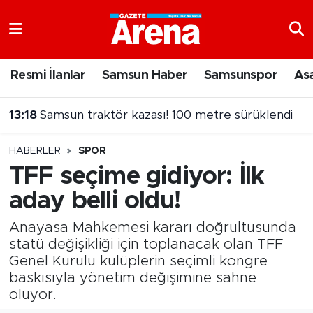
Nöbetçi Eczaneler
Resmi İlanlar
Samsun Haber
Samsunspor
As
Hava Durumu
13:18
Samsun traktör kazası! 100 metre sürüklendi
Samsun Namaz Vakitleri
13:06
Galatasaray'dan savunmaya yerli hamlesi!
HABERLER
SPOR
Trafik Durumu
TFF seçime gidiyor: İlk
aday belli oldu!
Süper Lig Puan Durumu ve Fikstür
Anayasa Mahkemesi kararı doğrultusunda
Tüm Manşetler
statü değişikliği için toplanacak olan TFF
Genel Kurulu kulüplerin seçimli kongre
Son Dakika Haberleri
baskısıyla yönetim değişimine sahne
oluyor.
Haber Arşivi