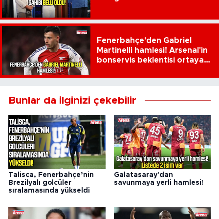
Fenerbahçe'den Gabriel
Martinelli hamlesi! Arsenal'in
bonservis beklentisi ortaya
çıktı
Bunlar da ilginizi çekebilir
Talisca, Fenerbahçe’nin
Galatasaray'dan
Brezilyalı golcüler
savunmaya yerli hamlesi!
sıralamasında yükseldi