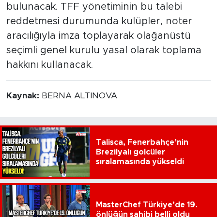
bulunacak. TFF yönetiminin bu talebi
reddetmesi durumunda kulüpler, noter
aracılığıyla imza toplayarak olağanüstü
seçimli genel kurulu yasal olarak toplama
hakkını kullanacak.
Kaynak:
BERNA ALTINOVA
Talisca, Fenerbahçe’nin
Brezilyalı golcüler
sıralamasında yükseldi
MasterChef Türkiye’de 19.
önlüğün sahibi belli oldu