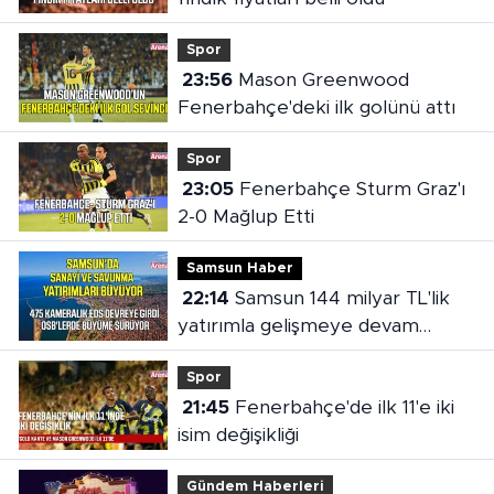
Spor
23:56
Mason Greenwood
Fenerbahçe'deki ilk golünü attı
Spor
23:05
Fenerbahçe Sturm Graz'ı
2-0 Mağlup Etti
Samsun Haber
22:14
Samsun 144 milyar TL'lik
yatırımla gelişmeye devam
ediyor
Spor
21:45
Fenerbahçe'de ilk 11'e iki
isim değişikliği
Gündem Haberleri