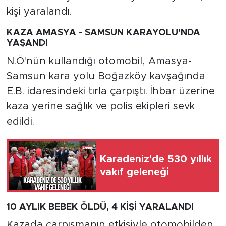
kişi yaralandı.
KAZA AMASYA - SAMSUN KARAYOLU'NDA
YAŞANDI
N.Ö'nün kullandığı otomobil, Amasya-
Samsun kara yolu Boğazköy kavşağında
E.B. idaresindeki tırla çarpıştı. İhbar üzerine
kaza yerine sağlık ve polis ekipleri sevk
edildi.
Karadeniz'de 530 yıllık
vakıf geleneği
10 AYLIK BEBEK ÖLDÜ, 4 KİŞİ YARALANDI
Kazada çarpışmanın etkisiyle otomobilden