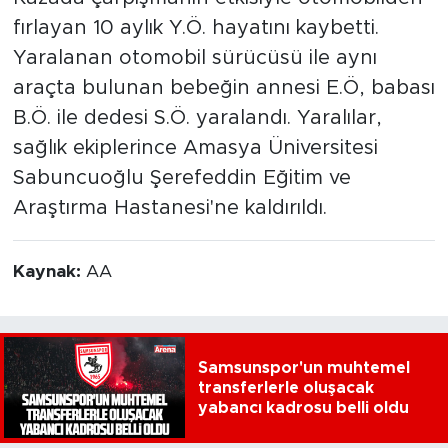
fırlayan 10 aylık Y.Ö. hayatını kaybetti.
Yaralanan otomobil sürücüsü ile aynı
araçta bulunan bebeğin annesi E.Ö, babası
B.Ö. ile dedesi S.Ö. yaralandı. Yaralılar,
sağlık ekiplerince Amasya Üniversitesi
Sabuncuoğlu Şerefeddin Eğitim ve
Araştırma Hastanesi'ne kaldırıldı.
Kaynak:
AA
Samsunspor'un muhtemel
transferlerle oluşacak
yabancı kadrosu belli oldu