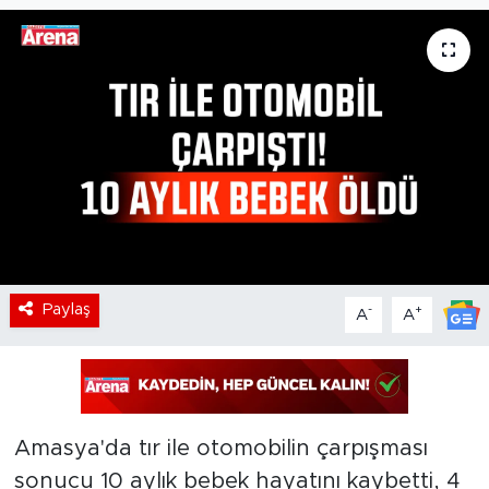
Paylaş
-
+
A
A
Amasya'da tır ile otomobilin çarpışması
sonucu 10 aylık bebek hayatını kaybetti, 4