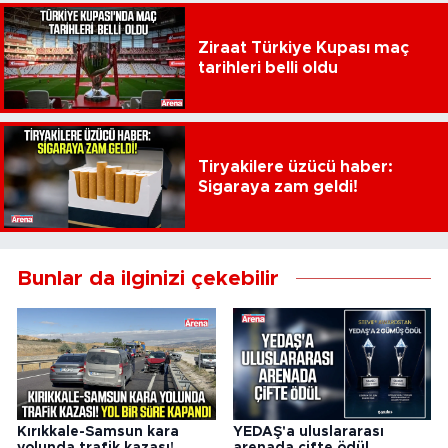
Ziraat Türkiye Kupası maç
tarihleri belli oldu
Tiryakilere üzücü haber:
Sigaraya zam geldi!
Bunlar da ilginizi çekebilir
Kırıkkale-Samsun kara
YEDAŞ'a uluslararası
yolunda trafik kazası!
arenada çifte ödül