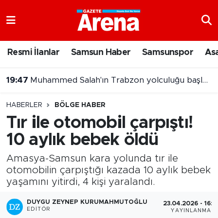
Nöbetçi Eczaneler
Resmi İlanlar
Samsun Haber
Samsunspor
As
Hava Durumu
19:47
Muhammed Salah'ın Trabzon yolculuğu başladı
Samsun Namaz Vakitleri
HABERLER
BÖLGE HABER
Trafik Durumu
Tır ile otomobil çarpıştı!
10 aylık bebek öldü
Süper Lig Puan Durumu ve Fikstür
Amasya-Samsun kara yolunda tır ile
Tüm Manşetler
otomobilin çarpıştığı kazada 10 aylık bebek
yaşamını yitirdi, 4 kişi yaralandı.
Son Dakika Haberleri
DUYGU ZEYNEP KURUMAHMUTOĞLU
23.04.2026 - 16:1
Haber Arşivi
EDITÖR
YAYINLANMA