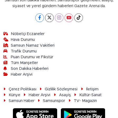
Samsun son dakika haberleri, Samsunspor gelişmeleri, asayiş,
siyaset ve yerel gündem haberleri Gazete Arena’da.
Nöbetçi Eczaneler
Hava Durumu
Samsun Namaz Vakitleri
Trafik Durumu
Puan Durumu ve Fikstür
Tüm Manşetler
Son Dakika Haberleri
Haber Arşivi
Çerez Politikası
Gizlilik Sözleşmesi
İletişim
Künye
Haber Arşivi
Asayiş
Kültür-Sanat
Samsun Haber
Samsunspor
TV- Magazin