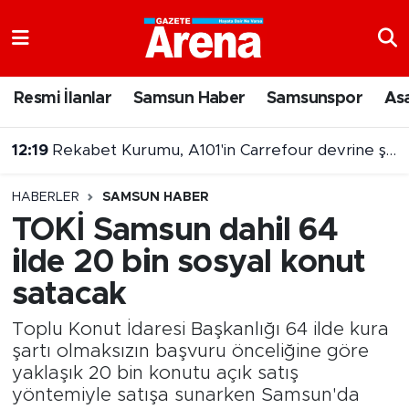
Nöbetçi Eczaneler
Resmi İlanlar
Samsun Haber
Samsunspor
As
Hava Durumu
12:19
Rekabet Kurumu, A101'in Carrefour devrine şartlı izin verdi
Samsun Namaz Vakitleri
11:42
Emekli maaşlarına bir kesinti daha!
HABERLER
SAMSUN HABER
Trafik Durumu
TOKİ Samsun dahil 64
ilde 20 bin sosyal konut
Süper Lig Puan Durumu ve Fikstür
satacak
Tüm Manşetler
Toplu Konut İdaresi Başkanlığı 64 ilde kura
Son Dakika Haberleri
şartı olmaksızın başvuru önceliğine göre
yaklaşık 20 bin konutu açık satış
yöntemiyle satışa sunarken Samsun'da
Haber Arşivi