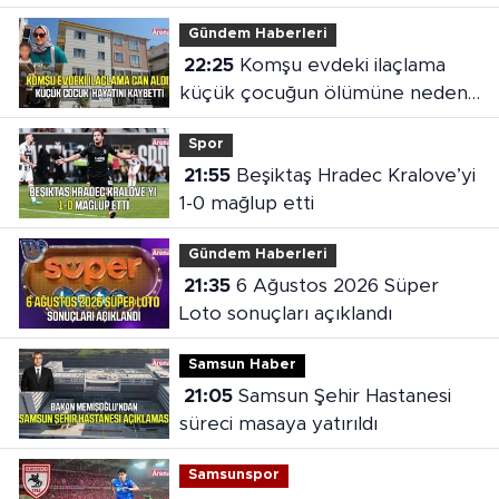
Gündem Haberleri
22:25
Komşu evdeki ilaçlama
küçük çocuğun ölümüne neden
oldu
Spor
21:55
Beşiktaş Hradec Kralove’yi
1-0 mağlup etti
Gündem Haberleri
21:35
6 Ağustos 2026 Süper
Loto sonuçları açıklandı
Samsun Haber
21:05
Samsun Şehir Hastanesi
süreci masaya yatırıldı
Samsunspor