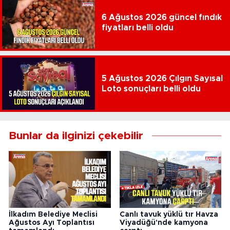
6 Ağustos 2026 güncel fındık
fiyatları belli oldu
5 Ağustos 2026 Çılgın Sayısal
Loto sonuçları belli oldu
Bunlar da ilginizi çekebilir
İlkadım Belediye Meclisi
Canlı tavuk yüklü tır Havza
Ağustos Ayı Toplantısı
Viyadüğü'nde kamyona