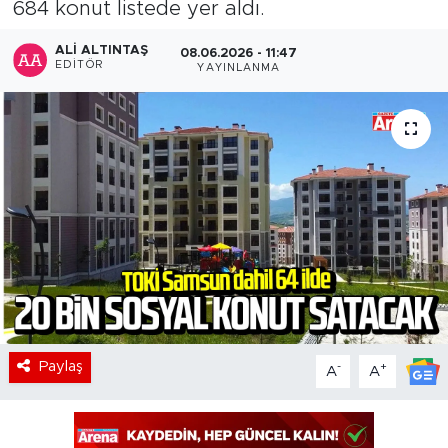
684 konut listede yer aldı.
ALI ALTINTAŞ
08.06.2026 - 11:47
EDITÖR
YAYINLANMA
Paylaş
-
+
A
A