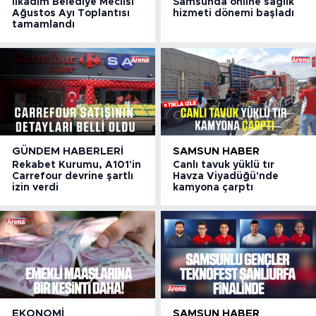
İlkadım Belediye Meclisi
Samsunda online sağlık
Ağustos Ayı Toplantısı
hizmeti dönemi başladı
tamamlandı
GÜNDEM HABERLERI
SAMSUN HABER
Rekabet Kurumu, A101'in
Canlı tavuk yüklü tır
Carrefour devrine şartlı
Havza Viyadüğü'nde
izin verdi
kamyona çarptı
EKONOMI
SAMSUN HABER