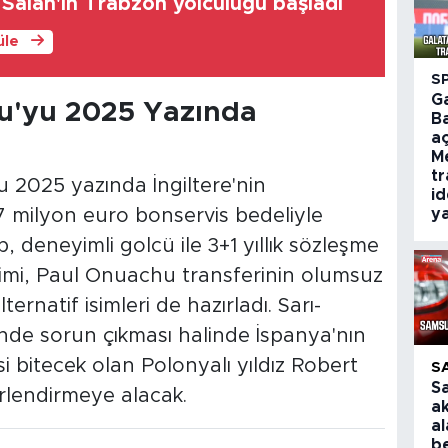
lah'ın Trabzon yolculuğu başladı
üle
S
G
u'yu 2025 Yazında
B
aç
M
tr
2025 yazında İngiltere'nin
id
milyon euro bonservis bedeliyle
ya
p, deneyimli golcü ile 3+1 yıllık sözleşme
imi, Paul Onuachu transferinin olumsuz
ernatif isimleri de hazırladı. Sarı-
inde sorun çıkması halinde İspanya'nın
 bitecek olan Polonyalı yıldız Robert
S
S
lendirmeye alacak.
a
al
be