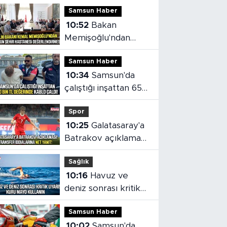
Samsun Haber
10:52
Bakan
Memişoğlu'ndan
Samsun Şehir
Samsun Haber
Hastanesi
10:34
Samsun'da
değerlendirmesi
çalıştığı inşattan 650
bin TL değerinde
Spor
kablo çaldı!
10:25
Galatasaray'a
Batrakov açıklaması!
Menajerinden
Sağlık
transfer iddialarına
10:16
Havuz ve
net yanıt
deniz sonrası kritik
uyarı! Kuru mayo
Samsun Haber
kullanın
10:02
Samsun'da