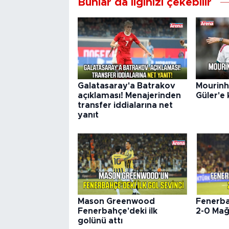
Bunlar da ilginizi çekebilir
Galatasaray'a Batrakov
Mourinh
açıklaması! Menajerinden
Güler'e
transfer iddialarına net
yanıt
Mason Greenwood
Fenerba
Fenerbahçe'deki ilk
2-0 Mağ
golünü attı