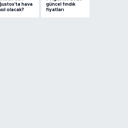
ğustos'ta hava
güncel fındık
sıl olacak?
fiyatları