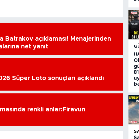
a Batrakov açıklaması! Menajerinden
alarına net yanıt
G
H
O
gü
81
26 Süper Loto sonuçları açıklandı
u
ba
amasında renkli anlar:Firavun
S
S