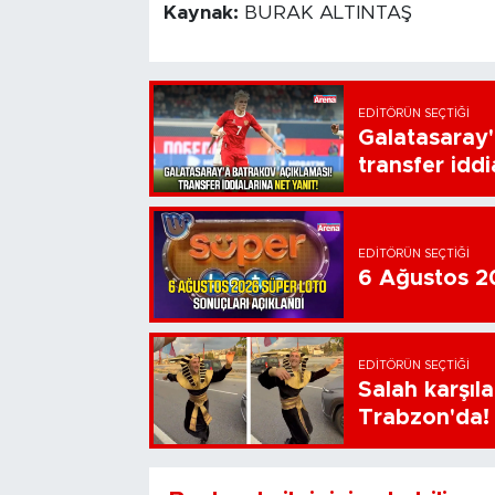
Kaynak:
BURAK ALTINTAŞ
EDITÖRÜN SEÇTIĞI
Galatasaray'
transfer iddi
EDITÖRÜN SEÇTIĞI
6 Ağustos 20
EDITÖRÜN SEÇTIĞI
Salah karşıl
Trabzon'da!