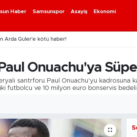
sun Haber
Samsunspor
Asayiş
Ekonomi
n Arda Güler'e kötü haber!
Paul Onuachu'ya Süper
eryalı santrforu Paul Onuachu'yu kadrosuna k
ki futbolcu ve 10 milyon euro bonservis bedeli 
S