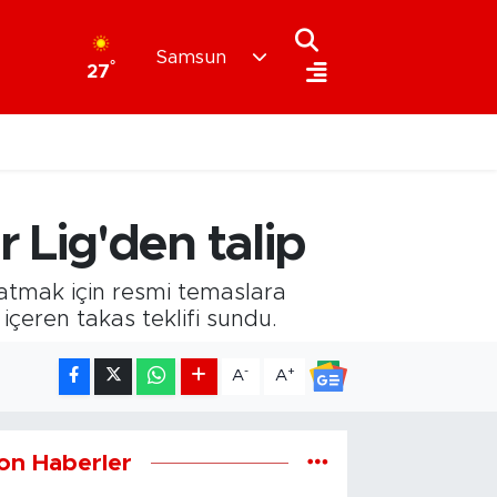
Samsun
°
27
 Lig'den talip
atmak için resmi temaslara
içeren takas teklifi sundu.
-
+
A
A
on Haberler