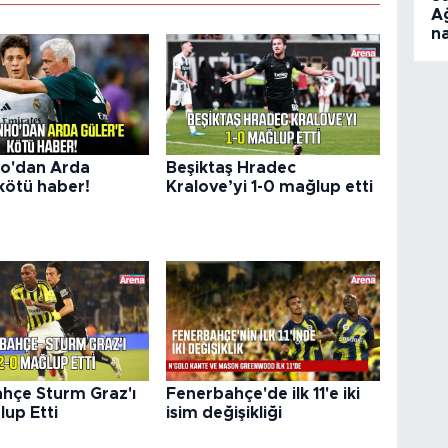
A
na
o'dan Arda
Beşiktaş Hradec
 kötü haber!
Kralove’yi 1-0 mağlup etti
hçe Sturm Graz'ı
Fenerbahçe'de ilk 11'e iki
lup Etti
isim değişikliği