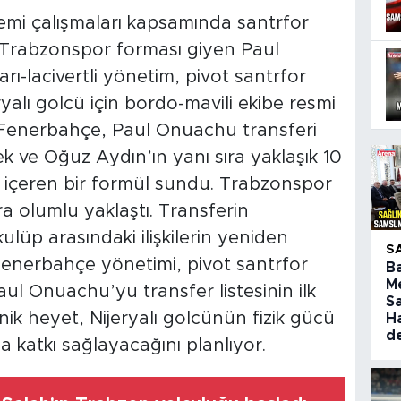
mi çalışmaları kapsamında santrfor
 Trabzonspor forması giyen Paul
ı-lacivertli yönetim, pivot santrfor
ryalı golcü için bordo-mavili ekibe resmi
ti. Fenerbahçe, Paul Onuachu transferi
k ve Oğuz Aydın’ın yanı sıra yaklaşık 10
 içeren bir formül sundu. Trabzonspor
ra olumlu yaklaştı. Transferin
üp arasındaki ilişkilerin yeniden
S
enerbahçe yönetimi, pivot santrfor
B
M
aul Onuachu’yu transfer listesinin ilk
S
eknik heyet, Nijeryalı golcünün fizik gücü
H
d
 katkı sağlayacağını planlıyor.