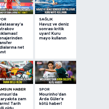
POR
SAĞLIK
alatasaray'a
Havuz ve deniz
atrakov
sonrası kritik
ıklaması!
uyarı! Kuru
enajerinden
mayo kullanın
ansfer
dialarına net
nıt
AMSUN HABER
SPOR
amsun'da
Mourinho'dan
karyakıta zam
Arda Güler'e
armı! Tarih
kötü haber!
lli oldu