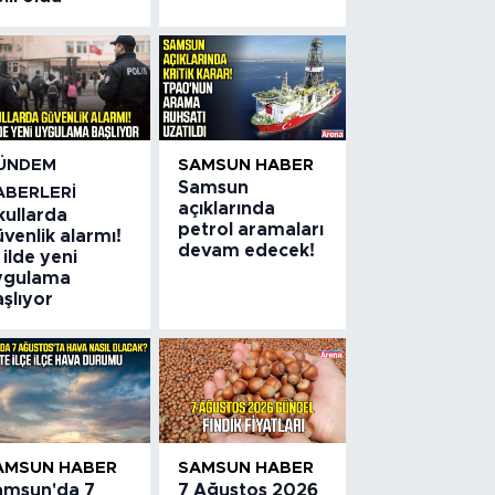
ÜNDEM
SAMSUN HABER
Samsun
ABERLERI
açıklarında
kullarda
petrol aramaları
venlik alarmı!
devam edecek!
 ilde yeni
ygulama
şlıyor
AMSUN HABER
SAMSUN HABER
amsun'da 7
7 Ağustos 2026