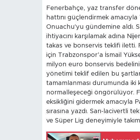
Fenerbahçe, yaz transfer döne
hattını güçlendirmek amacıyla
Onuachu'yu gündemine aldı. Sar
ihtiyacını karşılamak adına Nije
takas ve bonservis teklifi ilet
için Trabzonspor’a İsmail Yükse
milyon euro bonservis bedelini
yönetimi teklif edilen bu şartla
tamamlanması durumunda iki kul
normalleşeceği öngörülüyor. F
eksikliğini gidermek amacıyla P
sırasına yazdı. Sarı-lacivertli t
ve Süper Lig deneyimiyle takıma