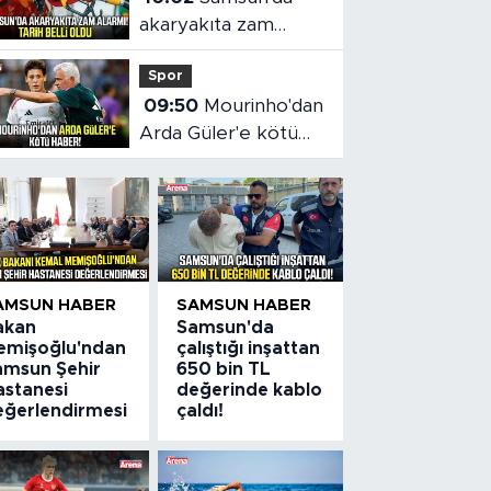
akaryakıta zam
alarmı! Tarih belli
Spor
oldu
09:50
Mourinho'dan
Arda Güler'e kötü
haber!
AMSUN HABER
SAMSUN HABER
akan
Samsun'da
emişoğlu'ndan
çalıştığı inşattan
amsun Şehir
650 bin TL
astanesi
değerinde kablo
eğerlendirmesi
çaldı!