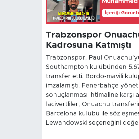
Muhammed Sa
İçeriği Görünt
Trabzonspor Onuach
Kadrosuna Katmıştı
Trabzonspor, Paul Onuachu’yu 
Southampton kulübünden 5.67 
transfer etti. Bordo-mavili kulü
imzalamıştı. Fenerbahçe yönet
sonuçlanması ihtimaline karşı alt
lacivertliler, Onuachu transfer
Barcelona kulübü ile sözleşmesi
Lewandowski seçeneğini değer