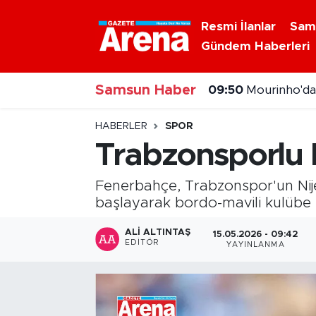
Resmi İlanlar
Sam
Gündem Haberleri
Nöbetçi Eczaneler
Samsun Haber
Hava Durumu
09:50
Mourinho'da
Samsun Namaz Vakitleri
HABERLER
SPOR
Trabzonsporlu 
Trafik Durumu
Fenerbahçe, Trabzonspor'un Nij
Süper Lig Puan Durumu ve Fikstür
başlayarak bordo-mavili kulübe i
Tüm Manşetler
ALI ALTINTAŞ
15.05.2026 - 09:42
EDITÖR
YAYINLANMA
Son Dakika Haberleri
Haber Arşivi