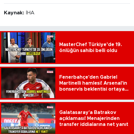
Kaynak:
İHA
MasterChef Türkiye’de 19.
önlüğün sahibi belli oldu
Fenerbahçe'den Gabriel
Martinelli hamlesi! Arsenal'in
bonservis beklentisi ortaya
çıktı
Galatasaray'a Batrakov
açıklaması! Menajerinden
transfer iddialarına net yanıt