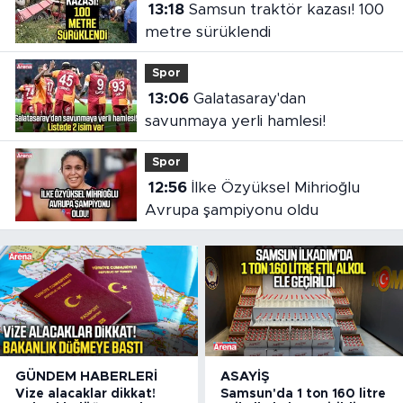
13:18
Samsun traktör kazası! 100
metre sürüklendi
Spor
13:06
Galatasaray'dan
savunmaya yerli hamlesi!
Spor
12:56
İlke Özyüksel Mihrioğlu
Avrupa şampiyonu oldu
GÜNDEM HABERLERI
ASAYIŞ
Vize alacaklar dikkat!
Samsun'da 1 ton 160 litre