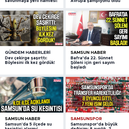
savunmaya yerli hamlesi!
Avrupa şampiyonu oldu
GÜNDEM HABERLERI
SAMSUN HABER
Dev çekirge şaşırttı:
Bafra’da 22. Sünnet
Böylesini ilk kez gördük!
Şöleni için geri sayım
başladı
SAMSUN HABER
SAMSUNSPOR
Samsun'da 5 ilçede su
Samsunspor’da büyük