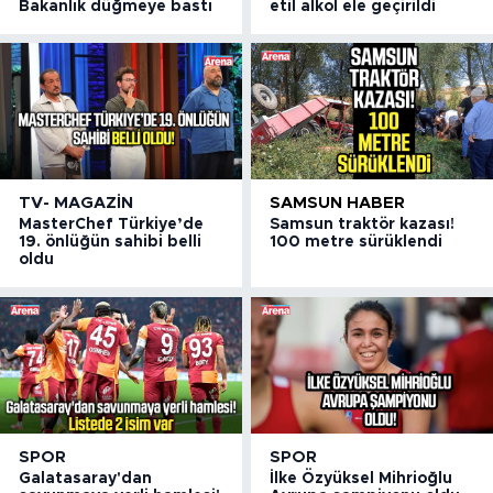
Bakanlık düğmeye bastı
etil alkol ele geçirildi
TV- MAGAZIN
SAMSUN HABER
MasterChef Türkiye’de
Samsun traktör kazası!
19. önlüğün sahibi belli
100 metre sürüklendi
oldu
SPOR
SPOR
Galatasaray'dan
İlke Özyüksel Mihrioğlu