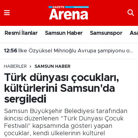
Nöbetçi Eczaneler
Resmi İlanlar
Samsun Haber
Samsunspor
As
Hava Durumu
12:47
Dev çekirge şaşırttı: Böylesini ilk kez gördük!
Samsun Namaz Vakitleri
HABERLER
SAMSUN HABER
Trafik Durumu
Türk dünyası çocukları,
kültürlerini Samsun'da
Süper Lig Puan Durumu ve Fikstür
sergiledi
Tüm Manşetler
Samsun Büyükşehir Belediyesi tarafından
Son Dakika Haberleri
ikincisi düzenlenen "Türk Dünyası Çocuk
Festivali" kapsamında gösteri yapan
çocuklar, kendi ülkelerinin kültürel
Haber Arşivi