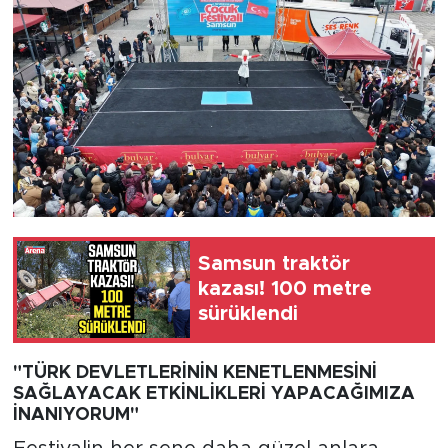
Samsun traktör
kazası! 100 metre
sürüklendi
"TÜRK DEVLETLERİNİN KENETLENMESİNİ
SAĞLAYACAK ETKİNLİKLERİ YAPACAĞIMIZA
İNANIYORUM"