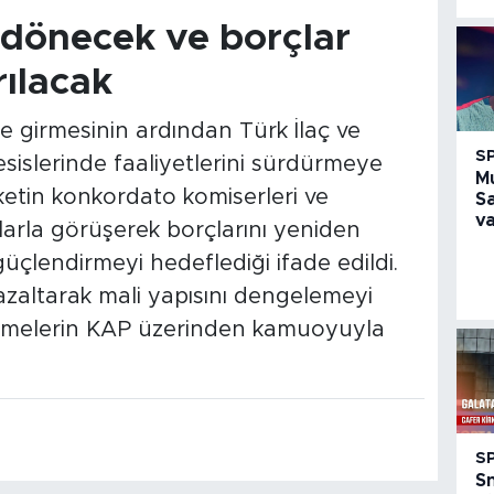
 dönecek ve borçlar
rılacak
 girmesinin ardından Türk İlaç ve
S
sislerinde faaliyetlerini sürdürmeye
M
rketin konkordato komiserleri ve
S
va
arla görüşerek borçlarını yeniden
güçlendirmeyi hedeflediği ifade edildi.
 azaltarak mali yapısını dengelemeyi
elişmelerin KAP üzerinden kamuoyuyla
S
S