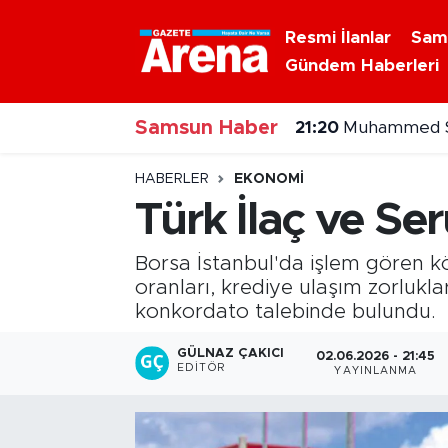
Resmi İlanlar
Sam
Gündem Haberleri
Nöbetçi Eczaneler
Samsun Haber
Hava Durumu
21:20
Muhammed Sa
Samsun Namaz Vakitleri
HABERLER
EKONOMI
Türk İlaç ve Se
Trafik Durumu
Borsa İstanbul'da işlem gören kö
Süper Lig Puan Durumu ve Fikstür
oranları, krediye ulaşım zorlukl
konkordato talebinde bulundu.
Tüm Manşetler
GÜLNAZ ÇAKICI
02.06.2026 - 21:45
EDITÖR
YAYINLANMA
Son Dakika Haberleri
Haber Arşivi