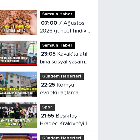
Samsun Haber
07:00
7 Ağustos
2026 güncel fındık
fiyatları
Samsun Haber
23:05
Kavak'ta atıl
bina sosyal yaşam
merkezine
Gündem Haberleri
dönüştürüldü
22:25
Komşu
evdeki ilaçlama
küçük çocuğun
Spor
ölümüne neden oldu
21:55
Beşiktaş
Hradec Kralove’yi 1-
0 mağlup etti
Gündem Haberleri