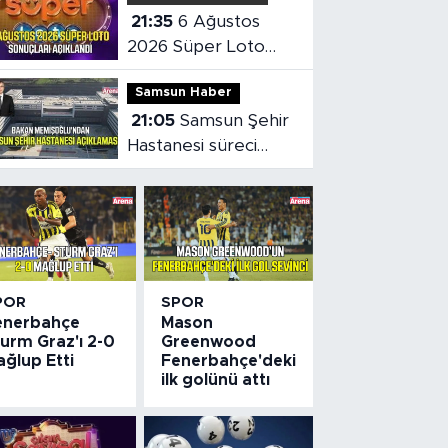
21:35
6 Ağustos
2026 Süper Loto
sonuçları açıklandı
Samsun Haber
21:05
Samsun Şehir
Hastanesi süreci
masaya yatırıldı
POR
SPOR
enerbahçe
Mason
urm Graz'ı 2-0
Greenwood
ğlup Etti
Fenerbahçe'deki
ilk golünü attı