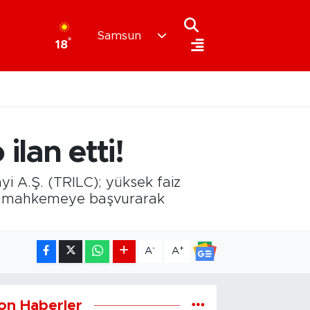
Samsun
°
18
lan etti!
yi A.Ş. (TRILC); yüksek faiz
iyle mahkemeye başvurarak
-
+
A
A
on Haberler