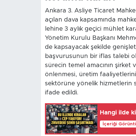
Ankara 3. Asliye Ticaret Mahk
açılan dava kapsamında mahkem
lehine 3 aylık geçici mühlet kara
Yönetim Kurulu Başkanı Mehmet 
de kapsayacak şekilde genişleti
başvurusunun bir iflas talebi o
sürecin temel amacının şirket va
önlenmesi, üretim faaliyetlerin
sektörüne yönelik hizmetlerin 
ifade edildi.
Hangi ilde k
İçeriği Görünt