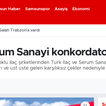
sun Haber
Samsunspor
Asayiş
Ekonomi
lah Trabzon'a vardı
rum Sanayi konkordato i
klü ilaç şirketlerinden Türk İlaç ve Serum Sana
arı ve üst üste gelen karşılıksız çekler neden
S