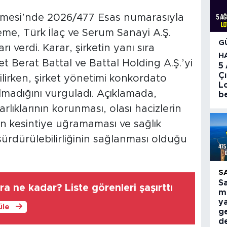
emesi’nde 2026/477 Esas numarasıyla
e, Türk İlaç ve Serum Sanayi A.Ş.
G
rı verdi. Karar, şirketin yanı sıra
H
Berat Battal ve Battal Holding A.Ş.’yi
5
Çı
lirken, şirket yönetimi konkordato
Lo
lmadığını vurguladı. Açıklamada,
be
rlıklarının korunması, olası hacizlerin
in kesintiye uğramaması ve sağlık
sürdürülebilirliğinin sağlanması olduğu
S
S
ira ne kadar? Liste görenleri şaşırttı
mi
ya
üle
g
d