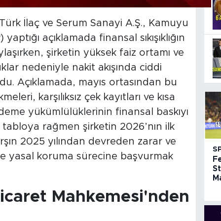
 Türk İlaç ve Serum Sanayi A.Ş., Kamuyu
aptığı açıklamada finansal sıkışıklığın
ylaşırken, şirketin yüksek faiz ortamı ve
lar nedeniyle nakit akışında ciddi
du. Açıklamada, mayıs ortasından bu
leri, karşılıksız çek kayıtları ve kısa
ödeme yükümlülüklerinin finansal baskıyı
u tabloya rağmen şirketin 2026’nın ilk
rşın 2025 yılından devreden zarar ve
S
yle yasal koruma sürecine başvurmak
F
St
Ma
Ticaret Mahkemesi'nden