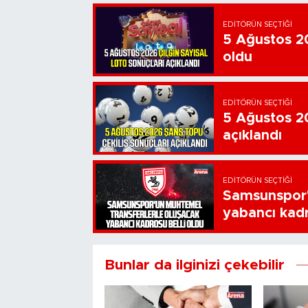
EDITÖRÜN SEÇTIĞI
5 Ağustos 20
oldu
EDITÖRÜN SEÇTIĞI
5 Ağustos 20
açıklandı
EDITÖRÜN SEÇTIĞI
Samsunspor'
yabancı kadr
Bunlar da ilginizi çekebilir