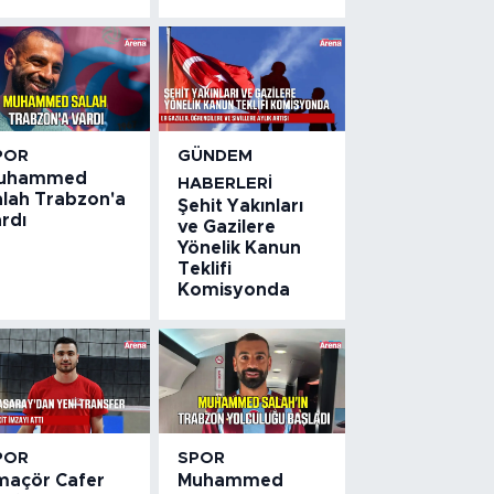
POR
GÜNDEM
uhammed
HABERLERI
alah Trabzon'a
Şehit Yakınları
rdı
ve Gazilere
Yönelik Kanun
Teklifi
Komisyonda
POR
SPOR
maçör Cafer
Muhammed