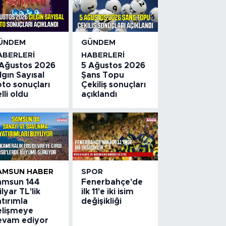
ÜNDEM
GÜNDEM
ABERLERI
HABERLERI
 Ağustos 2026
5 Ağustos 2026
lgın Sayısal
Şans Topu
to sonuçları
Çekiliş sonuçları
lli oldu
açıklandı
AMSUN HABER
SPOR
amsun 144
Fenerbahçe'de
lyar TL'lik
ilk 11'e iki isim
tırımla
değişikliği
elişmeye
evam ediyor