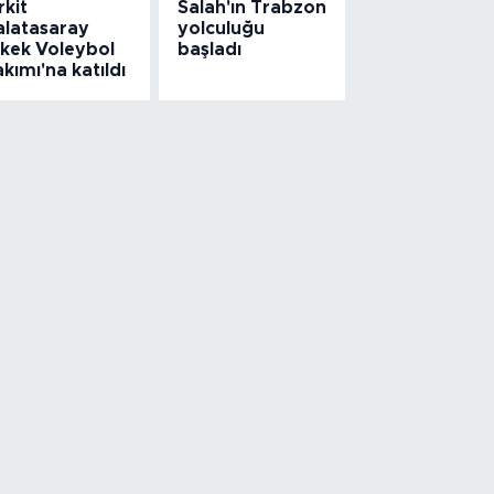
rkit
Salah'ın Trabzon
alatasaray
yolculuğu
rkek Voleybol
başladı
kımı'na katıldı