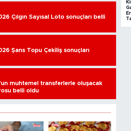
Ki
G
E
26 Çılgın Sayısal Loto sonuçları belli
Ta
26 Şans Topu Çekiliş sonuçları
un muhtemel transferlerle oluşacak
osu belli oldu