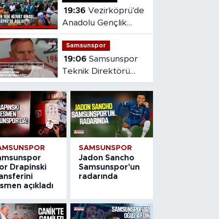
19:36
Vezirköprü'de
Anadolu Gençlik
Derneği'nin yeni
Samsunspor
hizmet binası açıldı
19:06
Samsunspor
Teknik Direktörü
Fink'ten yeni sezon
mesajı
AMSUNSPOR
SAMSUNSPOR
amsunspor
Jadon Sancho
or Drapinski
Samsunspor'un
ansferini
radarında
esmen açıkladı