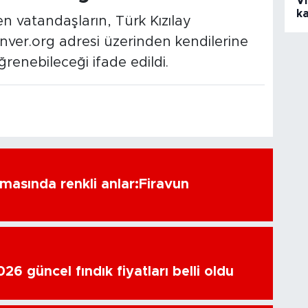
V
k
 vatandaşların, Türk Kızılay
ver.org adresi üzerinden kendilerine
ğrenebileceği ifade edildi.
amasında renkli anlar:Firavun
6 güncel fındık fiyatları belli oldu