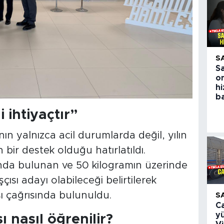
S
S
on
h
ba
i ihtiyaçtır”
nın yalnızca acil durumlarda değil, yılın
ir destek olduğu hatırlatıldı.
ında bulunan ve 50 kilogramın üzerinde
şçısı adayı olabileceği belirtilerek
ı çağrısında bulunuldu.
S
Ca
yü
 nasıl öğrenilir?