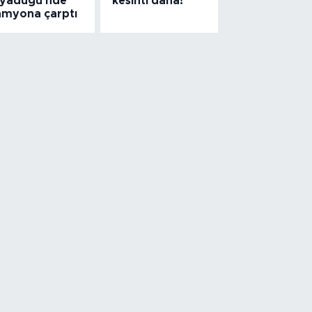
iyadüğü'nde
kesinti daha!
amyona çarptı