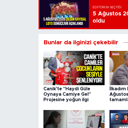
EDITÖRÜN SEÇTIĞI
5 Ağustos 20
oldu
Bunlar da ilginizi çekebilir
Canik'te "Haydi Güle
İlkadım 
Oynaya Camiye Gel"
Ağustos
Projesine yoğun ilgi
tamaml