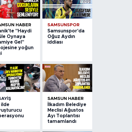
AMSUN HABER
SAMSUNSPOR
nik'te "Haydi
Samsunspor'da
üle Oynaya
Oğuz Aydın
amiye Gel"
iddiası
rojesine yoğun
gi
SAYIŞ
SAMSUN HABER
 ilde
İlkadım Belediye
yuşturucu
Meclisi Ağustos
perasyonu
Ayı Toplantısı
tamamlandı