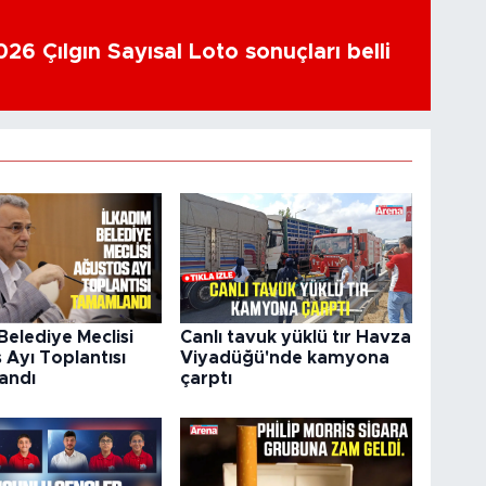
26 Çılgın Sayısal Loto sonuçları belli
Belediye Meclisi
Canlı tavuk yüklü tır Havza
 Ayı Toplantısı
Viyadüğü'nde kamyona
andı
çarptı