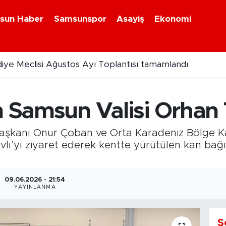
sun Haber
Samsunspor
Asayiş
Ekonomi
diye Meclisi Ağustos Ayı Toplantısı tamamlandı
n Samsun Valisi Orhan T
 Başkanı Onur Çoban ve Orta Karadeniz Bölge 
lı’yı ziyaret ederek kentte yürütülen kan bağış
09.06.2026 - 21:54
YAYINLANMA
S