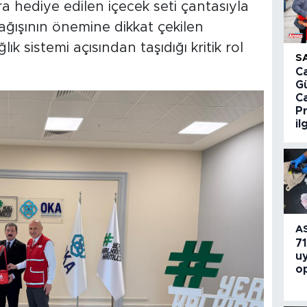
 hediye edilen içecek seti çantasıyla
 bağışının önemine dikkat çekilen
k sistemi açısından taşıdığı kritik rol
S
Ca
G
C
P
il
A
71
u
o