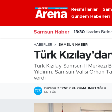
Resmi İlanlar
Sam
Gündem Haberleri
Nöbetçi Eczaneler
Samsun Haber
Hava Durumu
13:30
İlkadım Bele
Samsun Namaz Vakitleri
HABERLER
SAMSUN HABER
Türk Kızılay’da
Trafik Durumu
Türk Kızılay Samsun İl Merkezi
Süper Lig Puan Durumu ve Fikstür
Yıldırım, Samsun Valisi Orhan Tav
verdi.
Tüm Manşetler
DUYGU ZEYNEP KURUMAHMUTOĞLU
EDITÖR
Son Dakika Haberleri
Haber Arşivi