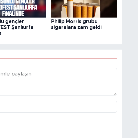
u gençler
Philip Morris grubu
ST Şanlıurfa
sigaralara zam geldi
e