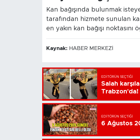
Kan bağışında bulunmak isteyen
tarafından hizmete sunulan kan
en yakın kan bağışı noktasını ö
Kaynak:
HABER MERKEZİ
EDITÖRÜN SEÇTIĞI
Salah karşıl
Trabzon'da!
EDITÖRÜN SEÇTIĞI
6 Ağustos 202