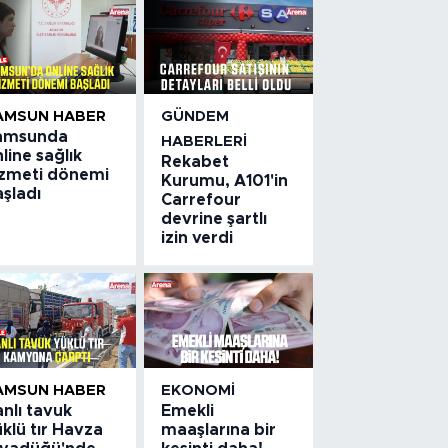
AMSUN HABER
GÜNDEM
amsunda
HABERLERI
line sağlık
Rekabet
izmeti dönemi
Kurumu, A101'in
şladı
Carrefour
devrine şartlı
izin verdi
AMSUN HABER
EKONOMI
nlı tavuk
Emekli
klü tır Havza
maaşlarına bir