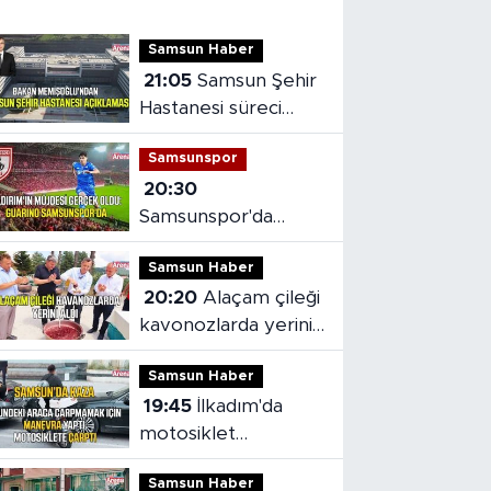
Samsun Haber
21:05
Samsun Şehir
Hastanesi süreci
masaya yatırıldı
Samsunspor
20:30
Samsunspor'da
Gabriele dönemi
Samsun Haber
başladı
20:20
Alaçam çileği
kavonozlarda yerini
aldı
Samsun Haber
19:45
İlkadım'da
motosiklet
kazasında sürücü
Samsun Haber
yaralandı