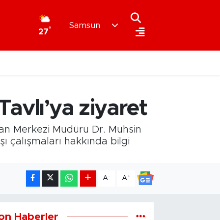
Samsun
°
27
avlı’ya ziyaret
Kan Merkezi Müdürü Dr. Muhsin
ı çalışmaları hakkında bilgi
-
+
A
A
on Haberler