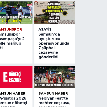
AMSUNSPOR
ASAYIŞ
amsunspor
Samsun’da
asımpaşa'yı 2
uyuşturucu
olle mağlup
operasyonunda
ti
7 şüpheli
cezaevine
gönderildi
AMSUN HABER
SAMSUN HABER
 Ağustos 2026
NebiyanFest’te
amsun nöbetçi
mehter coşkusu,