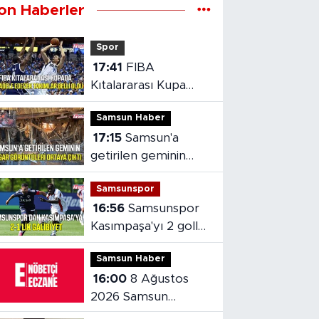
on Haberler
Spor
17:41
FIBA
Kıtalararası Kupa
2026’da mücadele
Samsun Haber
edecek takımlar
17:15
Samsun'a
belli oldu
getirilen geminin
hasarı ortaya çıktı
Samsunspor
16:56
Samsunspor
Kasımpaşa'yı 2 golle
mağlup etti
Samsun Haber
16:00
8 Ağustos
2026 Samsun
nöbetçi eczaneler