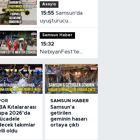
Asayiş
15:55
Samsun’da
uyuşturucu
operasyonunda 7
Samsun Haber
şüpheli cezaevine
15:32
gönderildi
NebiyanFest’te
mehter coşkusu,
spor heyecanı
POR
SAMSUN HABER
BA Kıtalararası
Samsun'a
upa 2026’da
getirilen
ücadele
geminin hasarı
decek takımlar
ortaya çıktı
lli oldu