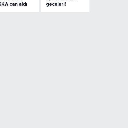
KKA can aldı
geceleri!