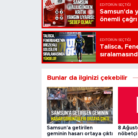
EDITÖRÜN SEÇTIĞI
Samsun'da ya
önemli çağrı
EDITÖRÜN SEÇTIĞI
Talisca, Fen
sıralamasınd
Bunlar da ilginizi çekebilir
Samsun'a getirilen
8 Ağust
geminin hasarı ortaya çıktı
nöbetçi