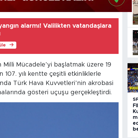
angın alarmı! Valilikten vatandaşlara
ı
üle
Milli Mücadele’yi başlatmak üzere 19
107. yılı kentte çeşitli etkinliklerle
nda Türk Hava Kuvvetleri’nin akrobasi
malarında gösteri uçuşu gerçekleştirdi.
S
FI
K
m
e
be