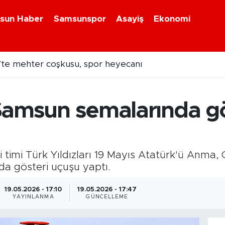
sun Haber
Samsunspor
Asayiş
Ekonomi
te mehter coşkusu, spor heyecanı
na uğramıştı! Hasarlı Türk gemisi Samsun'a getirildi
, Samsun semalarında g
 timi Türk Yıldızları 19 Mayıs Atatürk'ü Anma,
da gösteri uçuşu yaptı.
19.05.2026 - 17:10
19.05.2026 - 17:47
YAYINLANMA
GÜNCELLEME