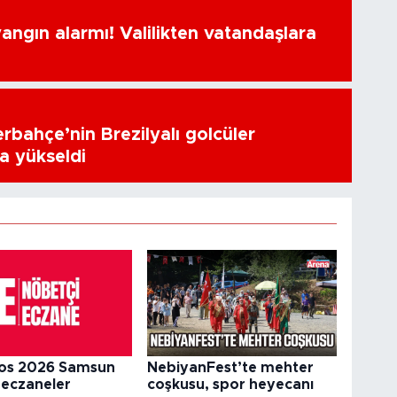
ngın alarmı! Valilikten vatandaşlara
erbahçe’nin Brezilyalı golcüler
a yükseldi
os 2026 Samsun
NebiyanFest’te mehter
 eczaneler
coşkusu, spor heyecanı