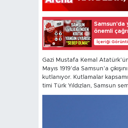
Samsun'da y
önemli çağr
İçeriği Görünt
Gazi Mustafa Kemal Atatürk’ün 
Mayıs 1919’da Samsun’a çıkışının 
kutlanıyor. Kutlamalar kapsamı
timi Türk Yıldızları, Samsun se