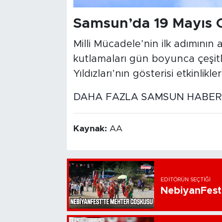
Samsun’da 19 Mayıs 
Milli Mücadele’nin ilk adımının 
kutlamaları gün boyunca çeşit
Yıldızları’nın gösterisi etkinlik
DAHA FAZLA SAMSUN HABER İ
Kaynak:
AA
EDITÖRÜN SEÇTIĞI
NebiyanFest