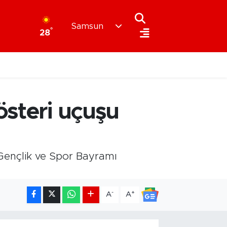
Samsun
°
28
österi uçuşu
 Gençlik ve Spor Bayramı
-
+
A
A