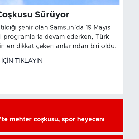
Coşkusu Sürüyor
atıldığı şehir olan Samsun’da 19 Mayıs
li programlarla devam ederken, Türk
lerin en dikkat çeken anlarından biri oldu.
ÇİN TIKLAYIN
’te mehter coşkusu, spor heyecanı