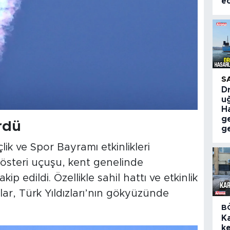
e
S
Dr
uğ
Ha
g
rdü
ge
ik ve Spor Bayramı etkinlikleri
gösteri uçuşu, kent genelinde
ip edildi. Özellikle sahil hattı ve etkinlik
ar, Türk Yıldızları’nın gökyüzünde
B
K
ke