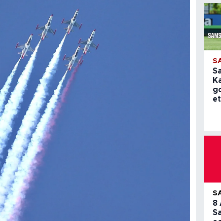
S
S
K
g
et
S
8
S