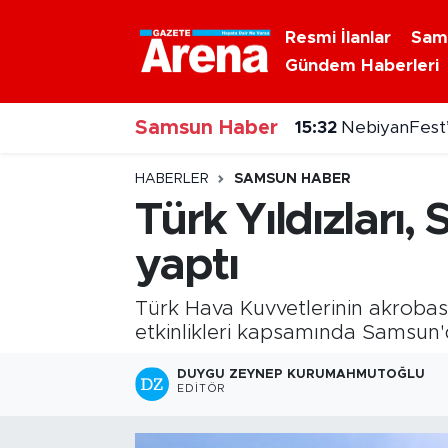
Resmi İlanlar
Sam
Gündem Haberleri
Nöbetçi Eczaneler
15:32
NebiyanFest’
Samsun Haber
Hava Durumu
15:31
Dron saldırısı
Samsun Namaz Vakitleri
HABERLER
SAMSUN HABER
Türk Yıldızları
Trafik Durumu
yaptı
Süper Lig Puan Durumu ve Fikstür
Türk Hava Kuvvetlerinin akrobasi
Tüm Manşetler
etkinlikleri kapsamında Samsun'
DUYGU ZEYNEP KURUMAHMUTOĞLU
Son Dakika Haberleri
EDITÖR
Haber Arşivi