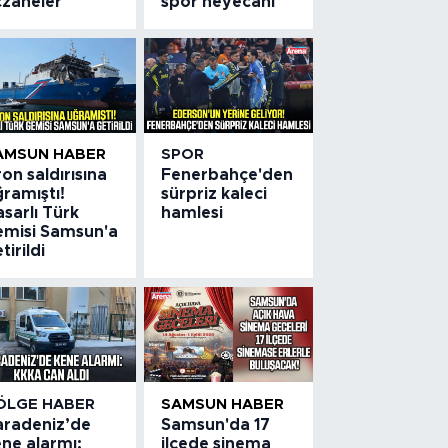
czaneler
spor heyecanı
AMSUN HABER
SPOR
on saldırısına
Fenerbahçe'den
ramıştı!
sürpriz kaleci
sarlı Türk
hamlesi
emisi Samsun'a
tirildi
ÖLGE HABER
SAMSUN HABER
aradeniz’de
Samsun'da 17
ne alarmı:
ilçede sinema