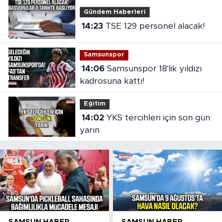
Gündem Haberleri
14:23
TSE 129 personel alacak!
Samsunspor
14:06
Samsunspor 18'lik yıldızı
kadrosuna kattı!
Eğitim
14:02
YKS tercihleri için son gün
yarın
SAMSUN HABER
SAMSUN HABER