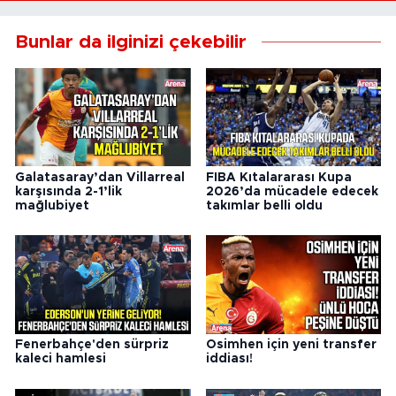
Bunlar da ilginizi çekebilir
Galatasaray’dan Villarreal
FIBA Kıtalararası Kupa
karşısında 2-1’lik
2026’da mücadele edecek
mağlubiyet
takımlar belli oldu
Fenerbahçe'den sürpriz
Osimhen için yeni transfer
kaleci hamlesi
iddiası!