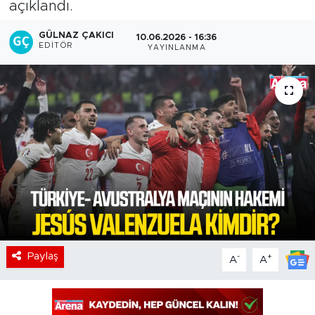
açıklandı.
GÜLNAZ ÇAKICI
10.06.2026 - 16:36
EDITÖR
YAYINLANMA
Paylaş
-
+
A
A