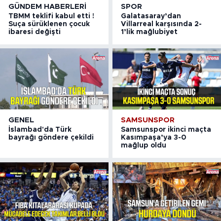
GÜNDEM HABERLERI
SPOR
TBMM teklifi kabul etti !
Galatasaray’dan
Suça sürüklenen çocuk
Villarreal karşısında 2-
ibaresi değişti
1’lik mağlubiyet
GENEL
SAMSUNSPOR
İslambad'da Türk
Samsunspor ikinci maçta
bayrağı göndere çekildi
Kasımpaşa’ya 3-0
mağlup oldu