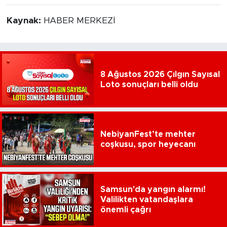
Kaynak:
HABER MERKEZİ
8 Ağustos 2026 Çılgın Sayısal
Loto sonuçları belli oldu
NebiyanFest’te mehter
coşkusu, spor heyecanı
Samsun'da yangın alarmı!
Valilikten vatandaşlara
önemli çağrı