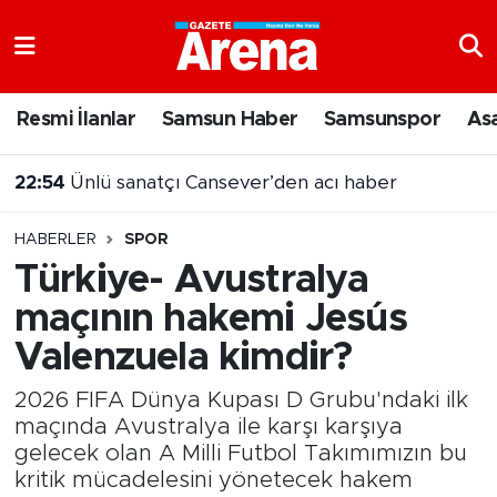
Nöbetçi Eczaneler
Resmi İlanlar
Samsun Haber
Samsunspor
As
Hava Durumu
22:54
Ünlü sanatçı Cansever’den acı haber
Samsun Namaz Vakitleri
22:38
İslambad'da Türk bayrağı göndere çekildi
HABERLER
SPOR
Trafik Durumu
Türkiye- Avustralya
maçının hakemi Jesús
Süper Lig Puan Durumu ve Fikstür
Valenzuela kimdir?
Tüm Manşetler
2026 FIFA Dünya Kupası D Grubu'ndaki ilk
Son Dakika Haberleri
maçında Avustralya ile karşı karşıya
gelecek olan A Milli Futbol Takımımızın bu
kritik mücadelesini yönetecek hakem
Haber Arşivi