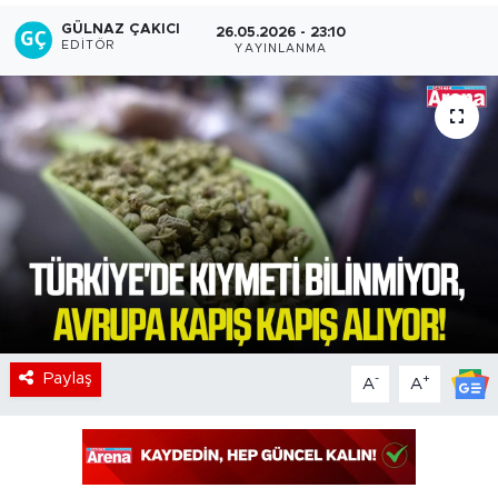
GÜLNAZ ÇAKICI
26.05.2026 - 23:10
EDITÖR
YAYINLANMA
Paylaş
-
+
A
A