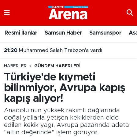
Nöbetçi Eczaneler
Resmi İlanlar
Samsun Haber
Samsunspor
As
Hava Durumu
21:20
Muhammed Salah Trabzon'a vardı
Samsun Namaz Vakitleri
20:43
Şehit Yakınları ve Gazilere Yönelik Kanun Teklifi Komisyonda
HABERLER
GÜNDEM HABERLERI
Trafik Durumu
Türkiye'de kıymeti
bilinmiyor, Avrupa kapış
Süper Lig Puan Durumu ve Fikstür
kapış alıyor!
Tüm Manşetler
Anadolu’nun yüksek rakımlı dağlarında
Son Dakika Haberleri
doğal yollarla yetişen kekiklerden elde
edilen kekik yağı, Avrupa pazarında adeta
"altın değerinde" işlem görüyor.
Haber Arşivi