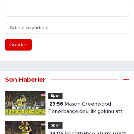
Gönder
Son Haberler
Spor
23:56
Mason Greenwood
Fenerbahçe'deki ilk golünü attı
Spor
23:05
Fenerbahçe Sturm Graz'ı