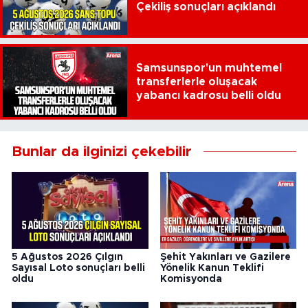
Çekiliş sonuçları açıklandı
Samsunspor'un muhtemel
transferlerle oluşacak
yabancı kadrosu belli oldu
Bunlar da ilginizi çekebilir
5 Ağustos 2026 Çılgın
Şehit Yakınları ve Gazilere
Sayısal Loto sonuçları belli
Yönelik Kanun Teklifi
oldu
Komisyonda