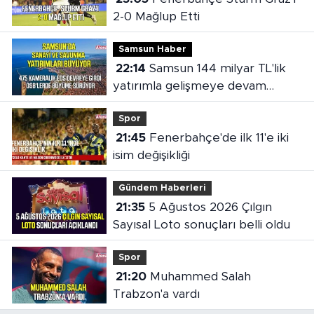
2-0 Mağlup Etti
Samsun Haber
22:14
Samsun 144 milyar TL'lik
yatırımla gelişmeye devam
ediyor
Spor
21:45
Fenerbahçe'de ilk 11'e iki
isim değişikliği
Gündem Haberleri
21:35
5 Ağustos 2026 Çılgın
Sayısal Loto sonuçları belli oldu
Spor
21:20
Muhammed Salah
Trabzon'a vardı