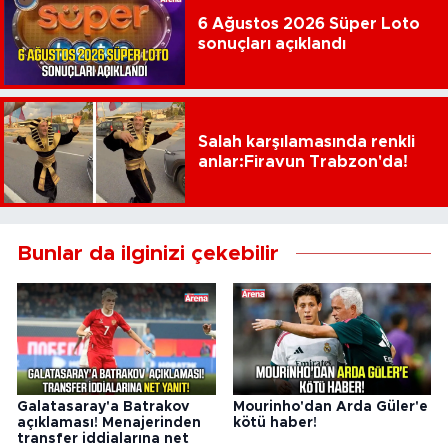
6 Ağustos 2026 Süper Loto
sonuçları açıklandı
Salah karşılamasında renkli
anlar:Firavun Trabzon'da!
Bunlar da ilginizi çekebilir
Galatasaray'a Batrakov
Mourinho'dan Arda Güler'e
açıklaması! Menajerinden
kötü haber!
transfer iddialarına net