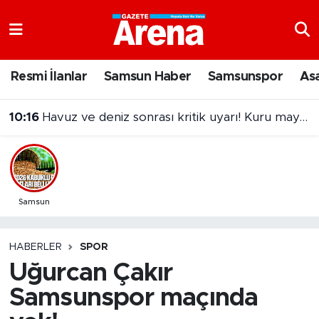
Nöbetçi Eczaneler
Resmi İlanlar
Samsun Haber
Samsunspor
As
Hava Durumu
10:16
Havuz ve deniz sonrası kritik uyarı! Kuru mayo kullanın
Samsun Namaz Vakitleri
Trafik Durumu
Süper Lig Puan Durumu ve Fikstür
Samsun
Tüm Manşetler
HABERLER
SPOR
Uğurcan Çakır
Son Dakika Haberleri
Samsunspor maçında
Haber Arşivi