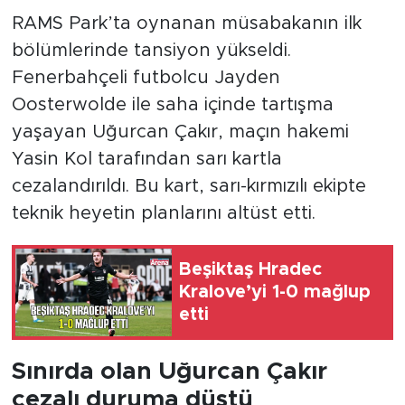
RAMS Park’ta oynanan müsabakanın ilk
bölümlerinde tansiyon yükseldi.
Fenerbahçeli futbolcu Jayden
Oosterwolde ile saha içinde tartışma
yaşayan Uğurcan Çakır, maçın hakemi
Yasin Kol tarafından sarı kartla
cezalandırıldı. Bu kart, sarı-kırmızılı ekipte
teknik heyetin planlarını altüst etti.
Beşiktaş Hradec
Kralove’yi 1-0 mağlup
etti
Sınırda olan Uğurcan Çakır
cezalı duruma düştü