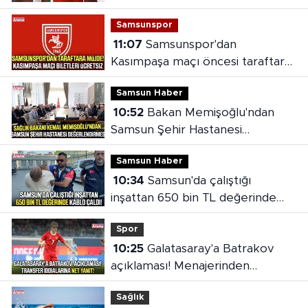
bonservis beklentisi ortaya çıktı
Samsunspor
11:07
Samsunspor'dan
Kasımpaşa maçı öncesi taraftara
jest
Samsun Haber
10:52
Bakan Memişoğlu'ndan
Samsun Şehir Hastanesi
değerlendirmesi
Samsun Haber
10:34
Samsun'da çalıştığı
inşattan 650 bin TL değerinde
kablo çaldı!
Spor
10:25
Galatasaray'a Batrakov
açıklaması! Menajerinden
transfer iddialarına net yanıt
Sağlık