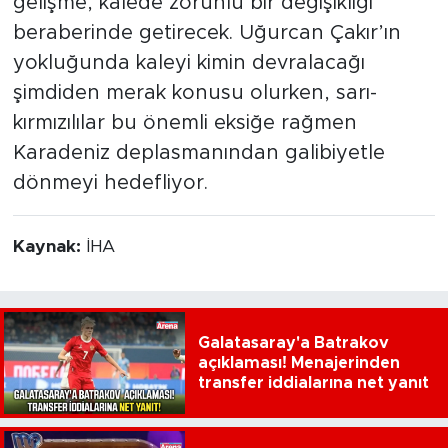
gelişme, kalede zorunlu bir değişikliği
beraberinde getirecek. Uğurcan Çakır’ın
yokluğunda kaleyi kimin devralacağı
şimdiden merak konusu olurken, sarı-
kırmızılılar bu önemli eksiğe rağmen
Karadeniz deplasmanından galibiyetle
dönmeyi hedefliyor.
Kaynak:
İHA
Galatasaray'a Batrakov
açıklaması! Menajerinden
transfer iddialarına net yanıt