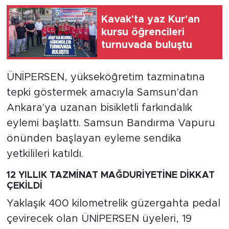
Kavak'ta yaz Kur'an
kursu öğrencileri
turnuvada buluştu
ÜNİPERSEN, yükseköğretim tazminatına
tepki göstermek amacıyla Samsun'dan
Ankara'ya uzanan bisikletli farkındalık
eylemi başlattı. Samsun Bandırma Vapuru
önünden başlayan eyleme sendika
yetkilileri katıldı.
12 YILLIK TAZMİNAT MAĞDURİYETİNE DİKKAT
ÇEKİLDİ
Yaklaşık 400 kilometrelik güzergahta pedal
çevirecek olan ÜNİPERSEN üyeleri, 19