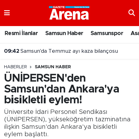
Nöbetçi Eczaneler
Resmi İlanlar
Samsun Haber
Samsunspor
As
Hava Durumu
09:42
Samsun'da Temmuz ayı kaza bilançosu
Samsun Namaz Vakitleri
09:29
Samsunlu kızlar Türkiye şampiyonu oldu
HABERLER
SAMSUN HABER
Trafik Durumu
ÜNİPERSEN'den
Samsun'dan Ankara'ya
Süper Lig Puan Durumu ve Fikstür
bisikletli eylem!
Tüm Manşetler
Üniversite İdari Personel Sendikası
Son Dakika Haberleri
(ÜNİPERSEN), yükseköğretim tazminatına
ilişkin Samsun'dan Ankara'ya bisikletli
eylem başlattı.
Haber Arşivi