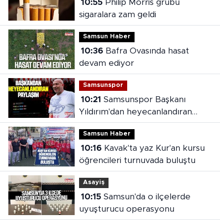
10:55
Philip Morris grubu
sigaralara zam geldi
Samsun Haber
10:36
Bafra Ovasında hasat
devam ediyor
Samsunspor
10:21
Samsunspor Başkanı
Yıldırım'dan heyecanlandıran
paylaşım
Samsun Haber
10:16
Kavak'ta yaz Kur'an kursu
öğrencileri turnuvada buluştu
Asayiş
10:15
Samsun'da o ilçelerde
uyuşturucu operasyonu