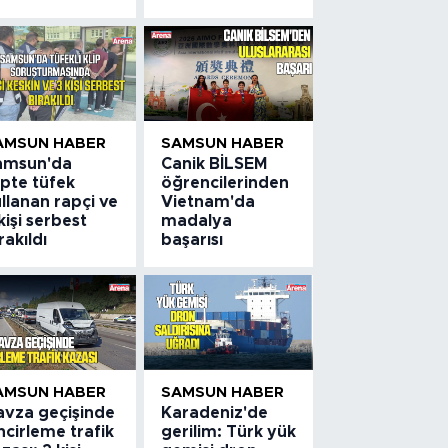
AMSUN HABER
SAMSUN HABER
amsun'da
Canik BİLSEM
ipte tüfek
öğrencilerinden
llanan rapçi ve
Vietnam'da
kişi serbest
madalya
rakıldı
başarısı
AMSUN HABER
SAMSUN HABER
avza geçişinde
Karadeniz'de
ncirleme trafik
gerilim: Türk yük