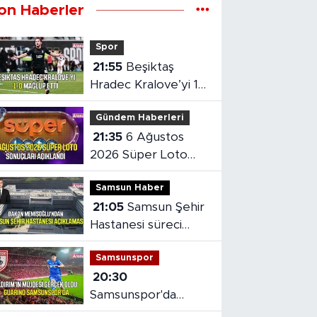
on Haberler
Spor
21:55
Beşiktaş
Hradec Kralove’yi 1-
0 mağlup etti
Gündem Haberleri
21:35
6 Ağustos
2026 Süper Loto
sonuçları açıklandı
Samsun Haber
21:05
Samsun Şehir
Hastanesi süreci
masaya yatırıldı
Samsunspor
20:30
Samsunspor'da
Gabriele dönemi