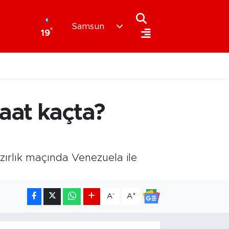
Samsun
°
19
aat kaçta?
zırlık maçında Venezuela ile
-
+
A
A