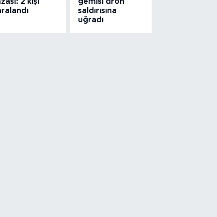
zası: 2 kişi
gemisi dron
aralandı
saldırısına
uğradı