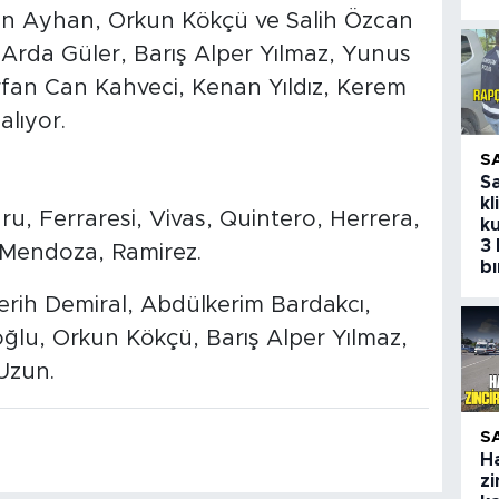
an Ayhan, Orkun Kökçü ve Salih Özcan
Arda Güler, Barış Alper Yılmaz, Yunus
rfan Can Kahveci, Kenan Yıldız, Kerem
lıyor.
S
S
kl
, Ferraresi, Vivas, Quintero, Herrera,
ku
3 
 Mendoza, Ramirez.
bı
Merih Demiral, Abdülkerim Bardakcı,
ğlu, Orkun Kökçü, Barış Alper Yılmaz,
Uzun.
S
H
zi