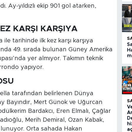
ı. Ay-yıldızlı ekip 901 gol atarken,
KEZ KARŞI KARŞIYA
S
ile tarihinde ilk kez karşı karşıya
S
ında 49. sırada bulunan Güney Amerika
Ha
ma
pası’nda yer almıyor. Takımın teknik
rrondo yapıyor.
OSU
ella tarafından belirlenen Dünya
S
ay Bayındır, Mert Günok ve Uğurcan
V
dülkerim Bardakcı, Eren Elmalı, Çağlar
A
De
adıoğlu, Merih Demiral, Ozan Kabak,
hi
ulunuyor. Orta sahada Hakan
aç