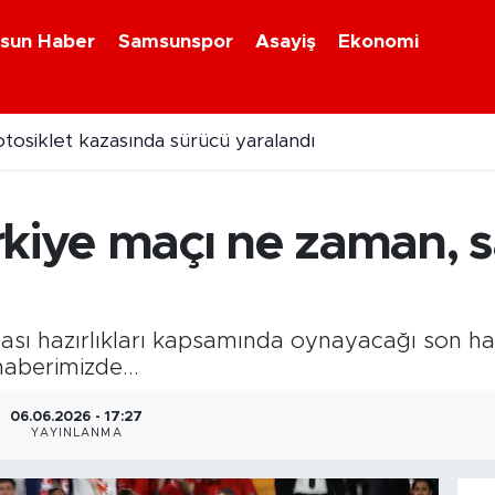
sun Haber
Samsunspor
Asayiş
Ekonomi
otosiklet kazasında sürücü yaralandı
rkiye maçı ne zaman, s
pası hazırlıkları kapsamında oynayacağı son ha
haberimizde...
06.06.2026 - 17:27
YAYINLANMA