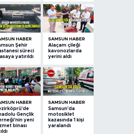
AMSUN HABER
SAMSUN HABER
amsun Şehir
Alaçam çileği
stanesi süreci
kavonozlarda
saya yatırıldı
yerini aldı
AMSUN HABER
SAMSUN HABER
ezirköprü'de
Samsun'da
nadolu Gençlik
motosiklet
rneği'nin yeni
kazasında 1 kişi
zmet binası
yaralandı
ıldı