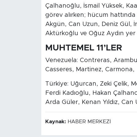
Çalhanoğlu, İsmail Yüksek, Ka
görev alırken; hücum hattında 
Akgün, Can Uzun, Deniz Gül, İ
Aktürkoğlu ve Oğuz Aydın yer a
MUHTEMEL 11’LER
Venezuela: Contreras, Aramburu
Casseres, Martinez, Carmona,
Türkiye: Uğurcan, Zeki Çelik, 
Ferdi Kadıoğlu, Hakan Çalhano
Arda Güler, Kenan Yıldız, Can 
Kaynak:
HABER MERKEZİ