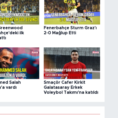
Greenwood
Fenerbahçe Sturm Graz'ı
hçe'deki ilk
2-0 Mağlup Etti
ttı
ed Salah
Smaçör Cafer Kirkit
'a vardı
Galatasaray Erkek
Voleybol Takımı'na katıldı