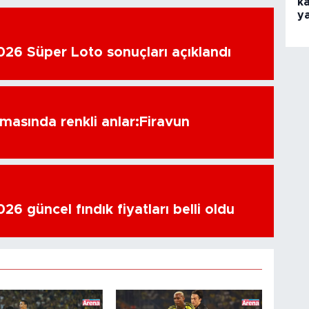
ka
y
26 Süper Loto sonuçları açıklandı
amasında renkli anlar:Firavun
6 güncel fındık fiyatları belli oldu