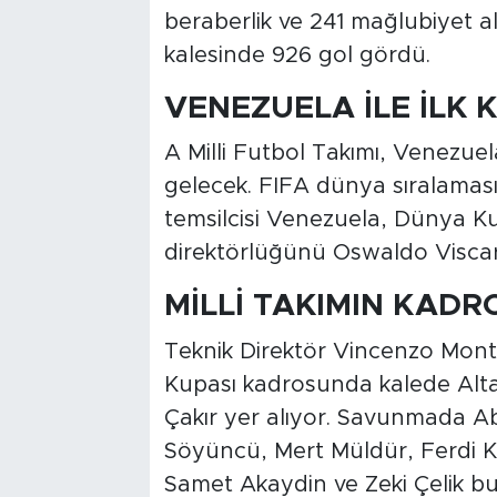
beraberlik ve 241 mağlubiyet ald
kalesinde 926 gol gördü.
VENEZUELA İLE İLK 
A Milli Futbol Takımı, Venezuela 
gelecek. FIFA dünya sıralamas
temsilcisi Venezuela, Dünya Ku
direktörlüğünü Oswaldo Visca
MİLLİ TAKIMIN KADR
Teknik Direktör Vincenzo Mont
Kupası kadrosunda kalede Alt
Çakır yer alıyor. Savunmada Ab
Söyüncü, Mert Müldür, Ferdi K
Samet Akaydin ve Zeki Çelik b