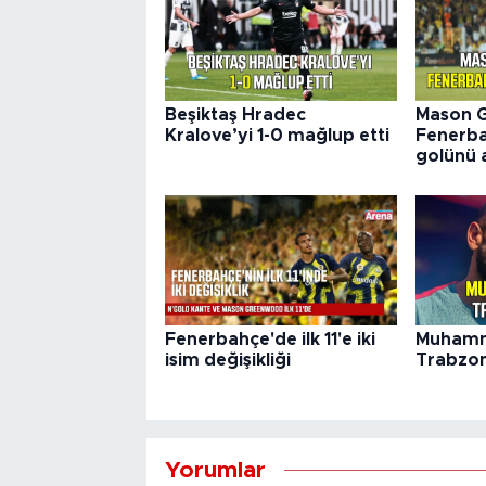
Beşiktaş Hradec
Mason 
Kralove’yi 1-0 mağlup etti
Fenerba
golünü a
Fenerbahçe'de ilk 11'e iki
Muhamm
isim değişikliği
Trabzon
Yorumlar