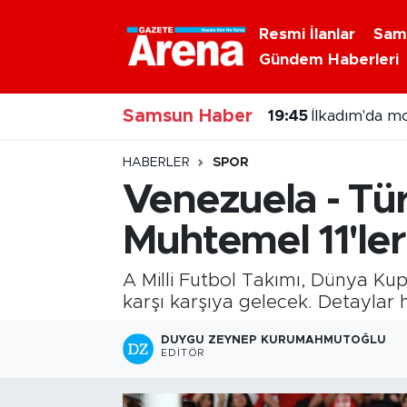
Resmi İlanlar
Sam
Gündem Haberleri
Nöbetçi Eczaneler
Samsun Haber
Hava Durumu
19:45
İlkadım'da m
Samsun Namaz Vakitleri
HABERLER
SPOR
Venezuela - Tü
Trafik Durumu
Muhtemel 11'ler
Süper Lig Puan Durumu ve Fikstür
A Milli Futbol Takımı, Dünya Ku
Tüm Manşetler
karşı karşıya gelecek. Detaylar 
DUYGU ZEYNEP KURUMAHMUTOĞLU
Son Dakika Haberleri
EDITÖR
Haber Arşivi