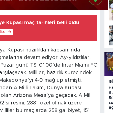
ye Kupası maç tarihleri belli oldu
üle
ya Kupası hazırlıkları kapsamında
larına devam ediyor. Ay-yıldızlılar,
 Pazar günü TSİ 01.00’de Inter Miami FC
ılaşacak. Milliler, hazırlık sürecindeki
 Makedonya’yı 4-0 mağlup etmişti.
G
ndan A Milli Takım, Dünya Kupası
H
6
olan Arizona Mesa’ya geçecek. A Milli
S
’si resmi, 288’i özel olmak üzere
so
aç
illiler bu maçlarda 258 galibiyet, 151