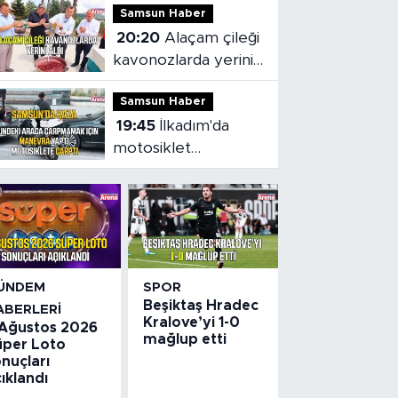
Samsun Haber
başladı
20:20
Alaçam çileği
kavonozlarda yerini
aldı
Samsun Haber
19:45
İlkadım'da
motosiklet
kazasında sürücü
yaralandı
ÜNDEM
SPOR
Beşiktaş Hradec
ABERLERI
Kralove’yi 1-0
 Ağustos 2026
mağlup etti
üper Loto
nuçları
ıklandı