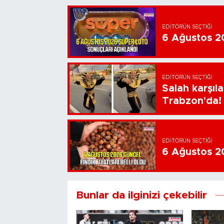
EDITÖRÜN SEÇTIĞI
6 Ağustos 20
EDITÖRÜN SEÇTIĞI
Salah karşıl
Trabzon'da!
EDITÖRÜN SEÇTIĞI
6 Ağustos 202
Bunlar da ilginizi çekebilir