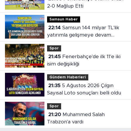
2-0 Mağlup Etti
Samsun Haber
22:14
Samsun 144 milyar TL'lik
yatırımla gelişmeye devam
ediyor
Spor
21:45
Fenerbahçe'de ilk 11'e iki
isim değişikliği
Gündem Haberleri
21:35
5 Ağustos 2026 Çılgın
Sayısal Loto sonuçları belli oldu
Spor
21:20
Muhammed Salah
Trabzon'a vardı