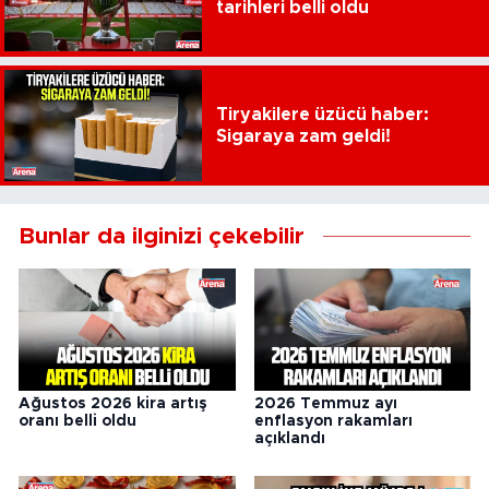
tarihleri belli oldu
Tiryakilere üzücü haber:
Sigaraya zam geldi!
Bunlar da ilginizi çekebilir
Ağustos 2026 kira artış
2026 Temmuz ayı
oranı belli oldu
enflasyon rakamları
açıklandı