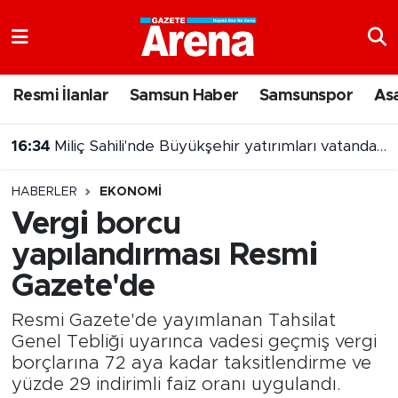
Nöbetçi Eczaneler
Resmi İlanlar
Samsun Haber
Samsunspor
As
Hava Durumu
16:16
Kapıkaya Fest hedeflerine ulaştı
Samsun Namaz Vakitleri
HABERLER
EKONOMI
Trafik Durumu
Vergi borcu
yapılandırması Resmi
Süper Lig Puan Durumu ve Fikstür
Gazete'de
Tüm Manşetler
Resmi Gazete'de yayımlanan Tahsilat
Son Dakika Haberleri
Genel Tebliği uyarınca vadesi geçmiş vergi
borçlarına 72 aya kadar taksitlendirme ve
yüzde 29 indirimli faiz oranı uygulandı.
Haber Arşivi