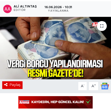
ALI ALTINTAŞ
16.06.2026 - 10:31
EDITÖR
YAYINLANMA
Paylaş
-
+
A
A