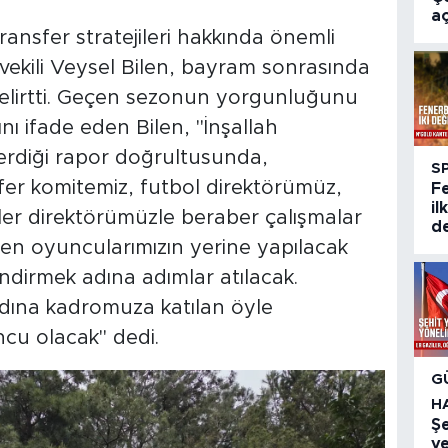
aç
ansfer stratejileri hakkında önemli
ekili Veysel Bilen, bayram sonrasında
belirtti. Geçen sezonun yorgunluğunu
ı ifade eden Bilen, "İnşallah
rdiği rapor doğrultusunda,
S
sfer komitemiz, futbol direktörümüz,
F
il
kiler direktörümüzle beraber çalışmalar
de
en oyuncularımızın yerine yapılacak
dirmek adına adımlar atılacak.
adına kadromuza katılan öyle
cu olacak" dedi.
G
H
Şe
ve