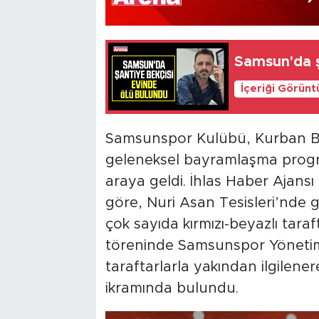
Samsun'da ş
İçeriği Görünt
Samsunspor Kulübü, Kurban 
geleneksel bayramlaşma progra
araya geldi. İhlas Haber Ajansı 
göre, Nuri Asan Tesisleri’nde 
çok sayıda kırmızı-beyazlı tara
töreninde Samsunspor Yönetim 
taraftarlarla yakından ilgilene
ikramında bulundu.