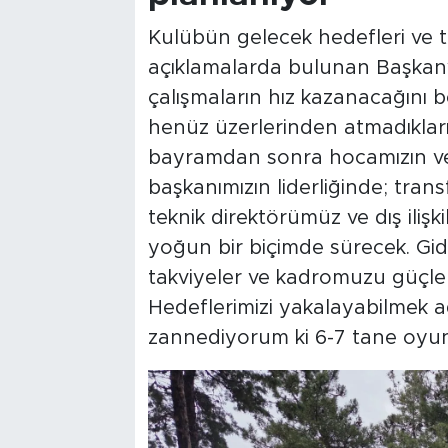
Kulübün gelecek hedefleri ve tr
açıklamalarda bulunan Başkanv
çalışmaların hız kazanacağını 
henüz üzerlerinden atmadıkların
bayramdan sonra hocamızın ve
başkanımızın liderliğinde; tran
teknik direktörümüz ve dış iliş
yoğun bir biçimde sürecek. Gid
takviyeler ve kadromuzu güçlen
Hedeflerimizi yakalayabilmek 
zannediyorum ki 6-7 tane oyun