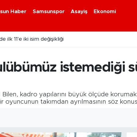
sun Haber
Samsunspor
Asayiş
Ekonomi
ilk 11'e iki isim değişikliği
6 Çılgın Sayısal Loto sonuçları belli oldu
Kulübümüz istemediği 
ilen, kadro yapılarını büyük ölçüde korumak is
ir oyuncunun takımdan ayrılmasının söz konus