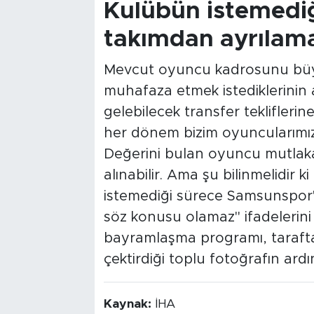
Kulübün istemediğ
takımdan ayrılam
Mevcut oyuncu kadrosunu büyü
muhafaza etmek istediklerinin a
gelebilecek transfer tekliflerin
her dönem bizim oyuncularımıza 
Değerini bulan oyuncu mutlaka
alınabilir. Ama şu bilinmelidir
istemediği sürece Samsunspor
söz konusu olamaz" ifadelerini 
bayramlaşma programı, taraftar
çektirdiği toplu fotoğrafın ar
Kaynak:
İHA