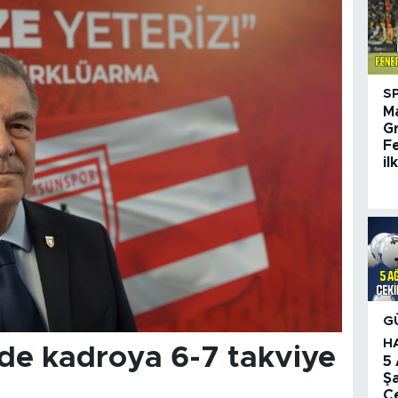
S
M
G
F
il
G
H
de kadroya 6-7 takviye
5
Ş
Çe