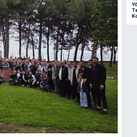
Y
Te
K