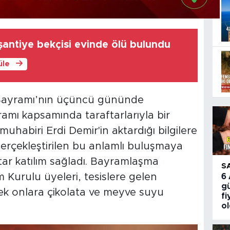
antiye bekçisi evinde ölü bulundu
üle
Bayramı’nın üçüncü gününde
mı kapsamında taraftarlarıyla bir
muhabiri Erdi Demir'in aktardığı bilgilere
gerçekleştirilen bu anlamlı buluşmaya
ftar katılım sağladı. Bayramlaşma
S
Kurulu üyeleri, tesislere gelen
6
gü
rek onlara çikolata ve meyve suyu
fi
o