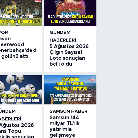
POR
GÜNDEM
ason
HABERLERI
reenwood
5 Ağustos 2026
enerbahçe'deki
Çılgın Sayısal
k golünü attı
Loto sonuçları
belli oldu
ÜNDEM
SAMSUN HABER
Samsun 144
ABERLERI
milyar TL'lik
 Ağustos 2026
yatırımla
ans Topu
gelişmeye
kiliş sonuçları