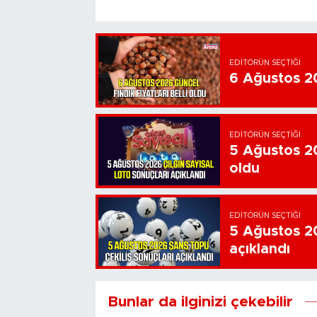
EDITÖRÜN SEÇTIĞI
6 Ağustos 202
EDITÖRÜN SEÇTIĞI
5 Ağustos 20
oldu
EDITÖRÜN SEÇTIĞI
5 Ağustos 20
açıklandı
Bunlar da ilginizi çekebilir