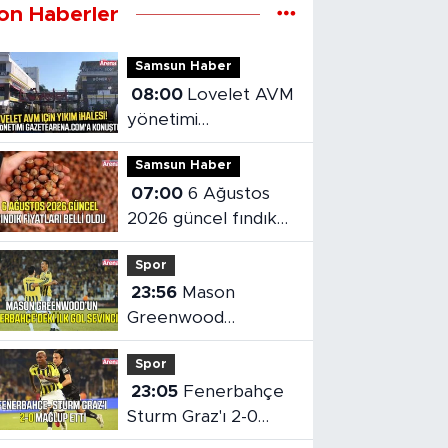
on Haberler
Samsun Haber
08:00
Lovelet AVM
yönetimi
gazetearena.com'a
Samsun Haber
konuştu
07:00
6 Ağustos
2026 güncel fındık
fiyatları belli oldu
Spor
23:56
Mason
Greenwood
Fenerbahçe'deki ilk
Spor
golünü attı
23:05
Fenerbahçe
Sturm Graz'ı 2-0
Mağlup Etti