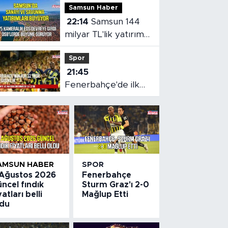
Samsun Haber
22:14
Samsun 144
milyar TL'lik yatırımla
gelişmeye devam
Spor
ediyor
21:45
Fenerbahçe'de ilk
11'e iki isim değişikliği
AMSUN HABER
SPOR
 Ağustos 2026
Fenerbahçe
ncel fındık
Sturm Graz'ı 2-0
yatları belli
Mağlup Etti
ldu