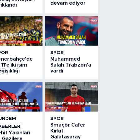
devam ediyor
ıklandı
POR
SPOR
enerbahçe'de
Muhammed
k 11'e iki isim
Salah Trabzon'a
ğişikliği
vardı
ÜNDEM
SPOR
Smaçör Cafer
ABERLERI
Kirkit
hit Yakınları
Galatasaray
 Gazilere