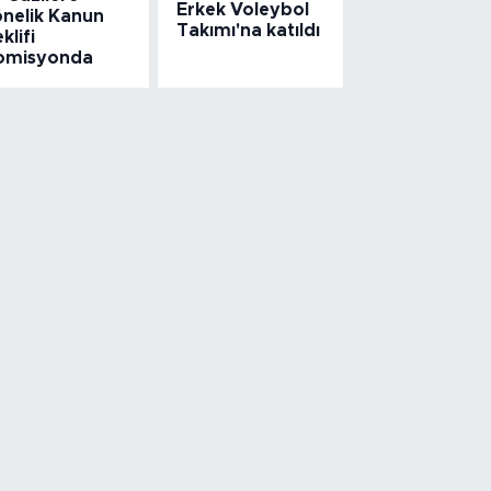
Erkek Voleybol
önelik Kanun
Takımı'na katıldı
klifi
omisyonda