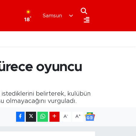
Samsun
°
18
sürece oyuncu
tediklerini belirterek, kulübün
u olmayacağını vurguladı.
-
+
A
A